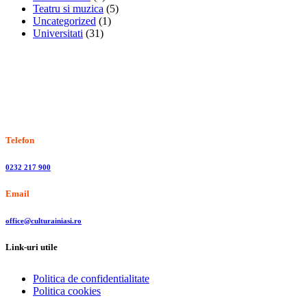
Teatru si muzica
(5)
Uncategorized
(1)
Universitati
(31)
Stiri, informatii culturale, institutii de cultura
Telefon
0232 217 900
Email
office@culturainiasi.ro
Link-uri utile
Politica de confidentialitate
Politica cookies