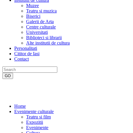
Institutii de cultura
Muzee
Teatru si muzica
Biserici
Galerii de Arta
Centre culturale
Universitati
Biblioteci si librarii
Alte institutii de cultura
Personalitati
Cititor de Iasi
Contact
Home
Evenimente culturale
Teatru si film
Expozitii
Evenimente
Cultura