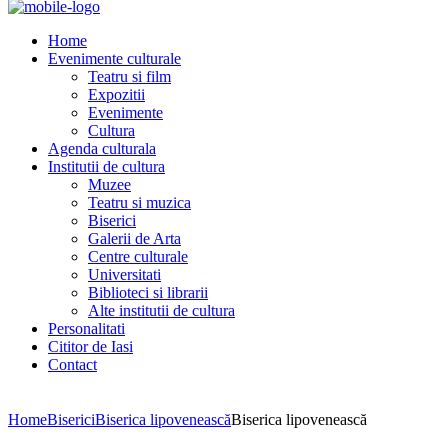
Home
Evenimente culturale
Teatru si film
Expozitii
Evenimente
Cultura
Agenda culturala
Institutii de cultura
Muzee
Teatru si muzica
Biserici
Galerii de Arta
Centre culturale
Universitati
Biblioteci si librarii
Alte institutii de cultura
Personalitati
Cititor de Iasi
Contact
Home
Biserici
Biserica lipovenească
Biserica lipovenească