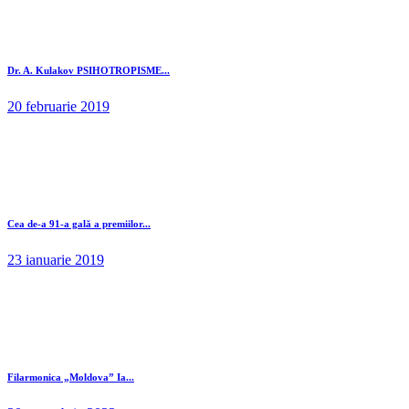
Dr. A. Kulakov PSIHOTROPISME...
20 februarie 2019
Cea de-a 91-a gală a premiilor...
23 ianuarie 2019
Filarmonica „Moldova” Ia...