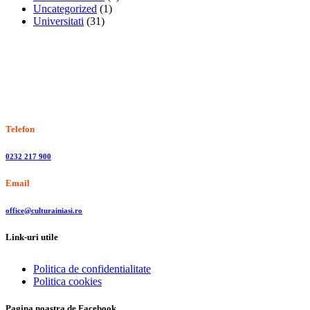
Uncategorized
(1)
Universitati
(31)
Stiri, informatii culturale, institutii de cultura
Telefon
0232 217 900
Email
office@culturainiasi.ro
Link-uri utile
Politica de confidentialitate
Politica cookies
Pagina noastra de Facebook