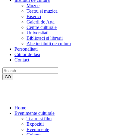
Institutii de cultura
Muzee
Teatru si muzica
Biserici
Galerii de Arta
Centre culturale
Universitati
Biblioteci si librarii
Alte institutii de cultura
Personalitati
Cititor de Iasi
Contact
Home
Evenimente culturale
Teatru si film
Expozitii
Evenimente
Cultura