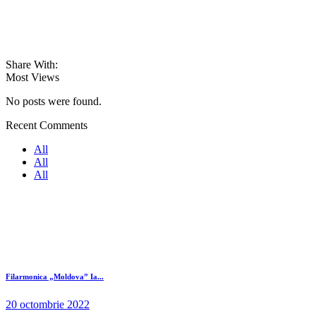
Share With:
Most Views
No posts were found.
Recent Comments
All
All
All
Filarmonica „Moldova” Ia...
20 octombrie 2022