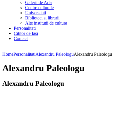
Galerii de Arta
Centre culturale
Universitati
Biblioteci si librarii
Alte institutii de cultura
Personalitati
Cititor de Iasi
Contact
Home
Personalitati
Alexandru Paleologu
Alexandru Paleologu
Alexandru Paleologu
Alexandru Paleologu