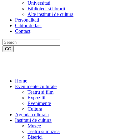
Universitati
Biblioteci si librarii
Alte institutii de cultura
Personalitati
Cititor de Iasi
Contact
Home
Evenimente culturale
Teatru si film
Expozitii
Evenimente
Cultura
Agenda culturala
Institutii de cultura
Muzee
Teatru si muzica
Biserici