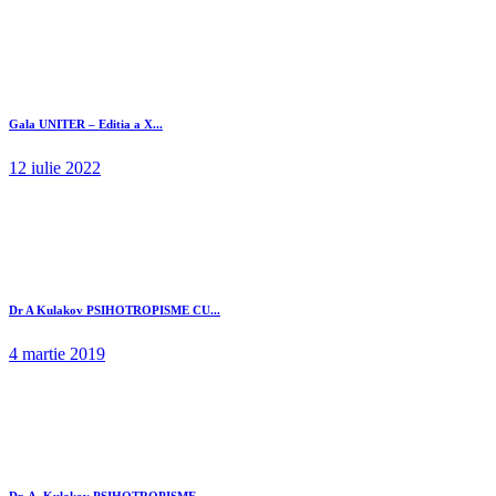
Gala UNITER – Editia a X...
12 iulie 2022
Dr A Kulakov PSIHOTROPISME CU...
4 martie 2019
Dr. A. Kulakov PSIHOTROPISME...