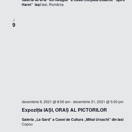
Haret” Iași
Iasi, România
J
9
decembrie 9, 2021 @ 8:00 am
-
decembrie 31, 2021 @ 5:00 pm
Expoziția IAŞI, ORAŞ AL PICTORILOR
Galeria „La Gard” a Casei de Cultura „Mihai Ursachi” din Iasi
Copou