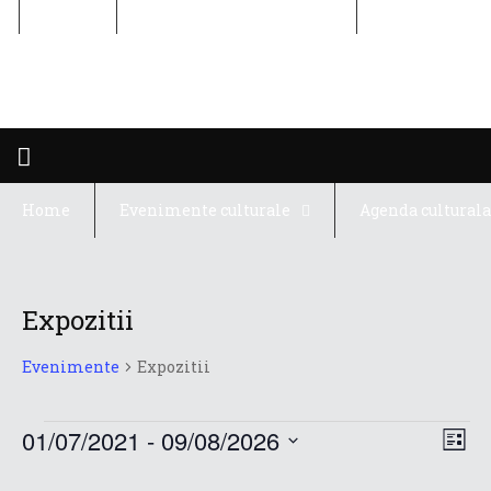
Home
Evenimente culturale
Agenda cultur
Home
Evenimente culturale
Agenda culturala
Expozitii
Evenimente
Expozitii
Evenimente
Na
01/07/2021
 - 
09/08/2026
Na
Listă
Selectează
În
În