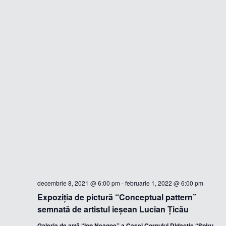
decembrie 8, 2021 @ 6:00 pm
-
februarie 1, 2022 @ 6:00 pm
Expoziția de pictură “Conceptual pattern”
semnată de artistul ieșean Lucian Țicău
Galeria de artă “Ion Neagoe” a Casei Corpului Didactic “Spiru