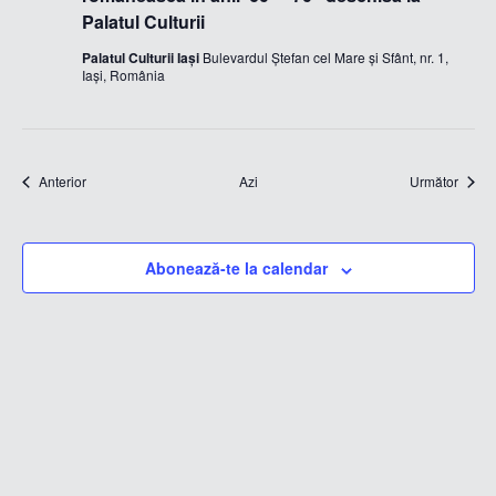
Palatul Culturii
Palatul Culturii Iași
Bulevardul Ștefan cel Mare și Sfânt, nr. 1,
Iași, România
Evenimente
Eveni
Anterior
Azi
Următor
Abonează-te la calendar