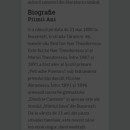
autorii canonici din literatura română.
Biografie
Primii Ani
S-a născut pe data de 21 mai 1880 la
București, în strada Țărani nr. 46,
numele său fiind Ion Nae Theodorescu.
Este fiul lui Nae Theodorescu și al
Mariei Theodorescu. Între 1887 și
1891 a fost elev al Școlii primare
„Petrache Poenaru”, sub îndrumarea
primului său dascăl, Nicolae
Abramescu. Între 1891 și 1896
urmează cursurile gimnaziului
„Dimitrie Cantemir” și apoi pe cele ale
liceului „Sfântul Sava” din București.
De la vârsta de 11 ani, din cauza
situației familiale, este nevoit să se
întrețină singur, dând meditații.