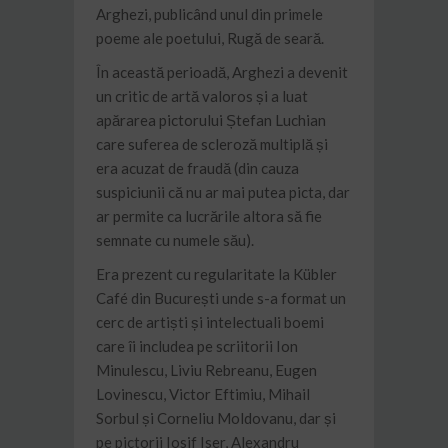
Arghezi, publicând unul din primele
poeme ale poetului, Rugă de seară.
În această perioadă, Arghezi a devenit
un critic de artă valoros și a luat
apărarea pictorului Ștefan Luchian
care suferea de scleroză multiplă și
era acuzat de fraudă (din cauza
suspiciunii că nu ar mai putea picta, dar
ar permite ca lucrările altora să fie
semnate cu numele său).
Era prezent cu regularitate la Kübler
Café din București unde s-a format un
cerc de artiști și intelectuali boemi
care îi includea pe scriitorii Ion
Minulescu, Liviu Rebreanu, Eugen
Lovinescu, Victor Eftimiu, Mihail
Sorbul și Corneliu Moldovanu, dar și
pe pictorii Iosif Iser, Alexandru