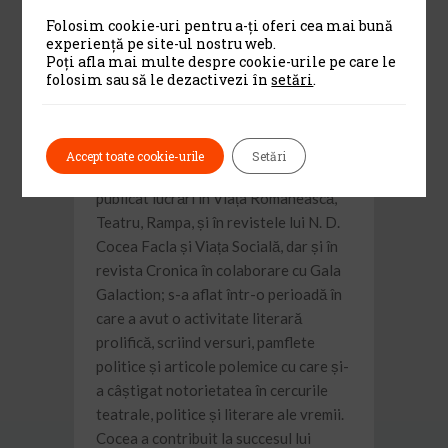
puternicul accent catolic al acesteia. S-
Folosim cookie-uri pentru a-ți oferi cea mai bună
a mutat la Geneva, unde a scris poezii,
experiență pe site-ul nostru web.
a asistat la cursurile Universității și, ca
Poți afla mai multe despre cookie-urile pe care le
folosim sau să le dezactivezi în
setări
.
să-și câstige existența, a lucrat în
atelierul unui bijutier.
Perioada Anilor 1910
Accept toate cookie-urile
Setări
S-a reîntors în România în 1910, și a
publicat lucrări în Viața Românească,
Teatru, Rampa, și în revistele lui N. D.
Cocea Facla și Viața Socială, dar și în
revista Cronica în colaborare cu Gala
Galaction; s-a aflat într-o perioadă în
care a avut o activitate literară
prolifică, scriind versuri, pamflete
politice și articole polemice cu care și-
a câștigat notorietatea în cercurile
teatrale, politice și literare ale vremii.
Cocea a contribuit la succesul lui