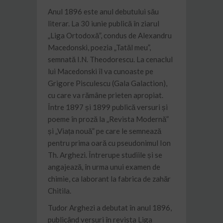
Anul 1896 este anul debutului său
literar. La 30 iunie publică în ziarul
„Liga Ortodoxă”, condus de Alexandru
Macedonski, poezia „Tatăl meu”,
semnată I.N. Theodorescu. La cenaclul
lui Macedonski îl va cunoaste pe
Grigore Pisculescu (Gala Galaction),
cu care va rămâne prieten apropiat.
Între 1897 și 1899 publică versuri și
poeme în proză la „Revista Modernă”
și „Viața nouă” pe care le semnează
pentru prima oară cu pseudonimul Ion
Th. Arghezi. Întrerupe studiile și se
angajează, în urma unui examen de
chimie, ca laborant la fabrica de zahăr
Chitila.
Tudor Arghezi a debutat în anul 1896,
publicând versuri în revista Liga