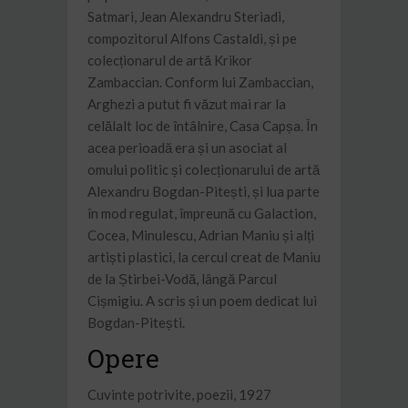
Satmari, Jean Alexandru Steriadi,
compozitorul Alfons Castaldi, și pe
colecționarul de artă Krikor
Zambaccian. Conform lui Zambaccian,
Arghezi a putut fi văzut mai rar la
celălalt loc de întâlnire, Casa Capșa. În
acea perioadă era și un asociat al
omului politic și colecționarului de artă
Alexandru Bogdan-Pitești, și lua parte
în mod regulat, împreună cu Galaction,
Cocea, Minulescu, Adrian Maniu și alți
artiști plastici, la cercul creat de Maniu
de la Știrbei-Vodă, lângă Parcul
Cișmigiu. A scris și un poem dedicat lui
Bogdan-Pitești.
Opere
Cuvinte potrivite, poezii, 1927