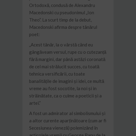
Ortodoxă, condusă de Alexandru
Macedonski cu pseudonimul „Ion
Theo”. La scurt timp de la debut,
Macedonski afirma despre tânărul
poet:
„Acest tânăr, la o vârstă când eu
gângăveam versul, rupe cu o cutezanță
fără margini, dar până astăzi coronată
de cel mai strălucit succes, cu toată
tehnica versificării, cu toate
banalitățile de imagini și idei, ce multă
vreme au fost socotite, la noi și in
străinătate, ca o culme a poeticii și a
artei.”
A fost un admirator al simbolismului și
a altor curente aparținătoare (cum ar fi
Secesiunea vieneză) polemizând în
articolele vremii cu George Panu de la