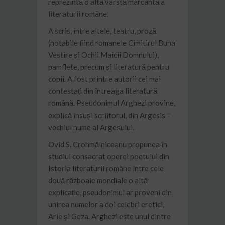
reprezintă o altă vârstă marcantă a
literaturii române.
A scris, între altele, teatru, proză
(notabile fiind romanele Cimitirul Buna
Vestire și Ochii Maicii Domnului),
pamflete, precum și literatură pentru
copii. A fost printre autorii cei mai
contestați din întreaga literatură
română. Pseudonimul Arghezi provine,
explică însuși scriitorul, din Argesis –
vechiul nume al Argeșului.
Ovid S. Crohmălniceanu propunea în
studiul consacrat operei poetului din
Istoria literaturii române între cele
două războaie mondiale o altă
explicație, pseudonimul ar proveni din
unirea numelor a doi celebri eretici,
Arie și Geza. Arghezi este unul dintre