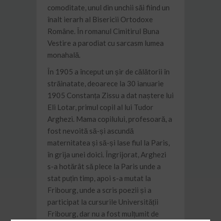
comoditate, unul din unchii săi fiind un
înalt ierarh al Bisericii Ortodoxe
Române. În romanul Cimitirul Buna
Vestire a parodiat cu sarcasm lumea
monahală.
În 1905 a început un șir de călătorii în
străinatate, deoarece la 30 ianuarie
1905 Constanța Zissu a dat naștere lui
Eli Lotar, primul copil al lui Tudor
Arghezi. Mama copilului, profesoară, a
fost nevoită să-și ascundă
maternitatea și să-și lase fiul la Paris,
în grija unei doici. Îngrijorat, Arghezi
s-a hotărât să plece la Paris unde a
stat puțin timp, apoi s-a mutat la
Fribourg, unde a scris poezii și a
participat la cursurile Universității
Fribourg, dar nu a fost mulțumit de