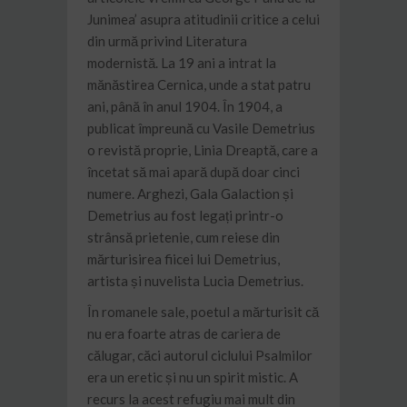
Junimea’ asupra atitudinii critice a celui
din urmă privind Literatura
modernistă. La 19 ani a intrat la
mănăstirea Cernica, unde a stat patru
ani, până în anul 1904. În 1904, a
publicat împreună cu Vasile Demetrius
o revistă proprie, Linia Dreaptă, care a
încetat să mai apară după doar cinci
numere. Arghezi, Gala Galaction și
Demetrius au fost legați printr-o
strânsă prietenie, cum reiese din
mărturisirea fiicei lui Demetrius,
artista și nuvelista Lucia Demetrius.
În romanele sale, poetul a mărturisit că
nu era foarte atras de cariera de
călugar, căci autorul ciclului Psalmilor
era un eretic și nu un spirit mistic. A
recurs la acest refugiu mai mult din