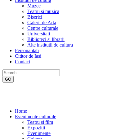
Institutii de cultura
Muzee
Teatru si muzica
Biserici
Galerii de Arta
Centre culturale
Universitati
Biblioteci si librarii
Alte institutii de cultura
Personalitati
Cititor de Iasi
Contact
Home
Evenimente culturale
Teatru si film
Expozitii
Evenimente
Cultura