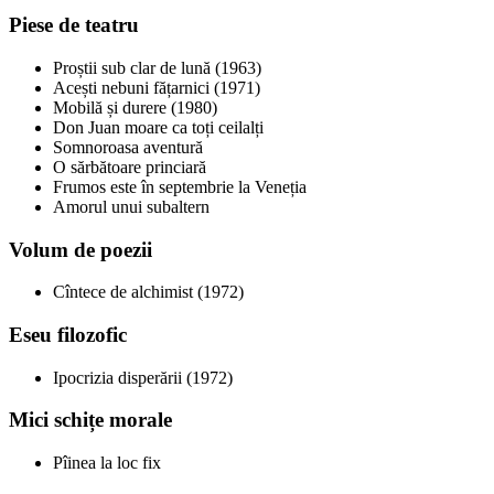
Piese de teatru
Proștii sub clar de lună (1963)
Acești nebuni fățarnici (1971)
Mobilă și durere (1980)
Don Juan moare ca toți ceilalți
Somnoroasa aventură
O sărbătoare princiară
Frumos este în septembrie la Veneția
Amorul unui subaltern
Volum de poezii
Cîntece de alchimist (1972)
Eseu filozofic
Ipocrizia disperării (1972)
Mici schițe morale
Pîinea la loc fix