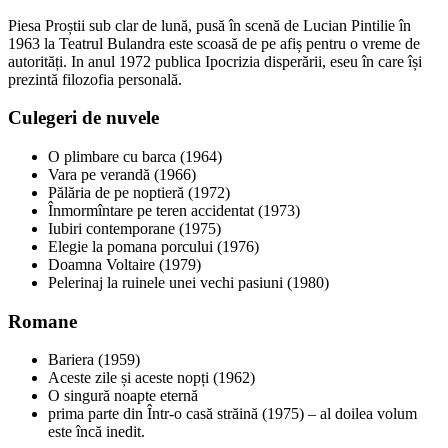
Piesa Proștii sub clar de lună, pusă în scenă de Lucian Pintilie în
1963 la Teatrul Bulandra este scoasă de pe afiș pentru o vreme de
autorități. In anul 1972 publica Ipocrizia disperării, eseu în care își
prezintă filozofia personală.
Culegeri de nuvele
O plimbare cu barca (1964)
Vara pe verandă (1966)
Pălăria de pe noptieră (1972)
Înmormîntare pe teren accidentat (1973)
Iubiri contemporane (1975)
Elegie la pomana porcului (1976)
Doamna Voltaire (1979)
Pelerinaj la ruinele unei vechi pasiuni (1980)
Romane
Bariera (1959)
Aceste zile și aceste nopți (1962)
O singură noapte eternă
prima parte din Într-o casă străină (1975) – al doilea volum
este încă inedit.