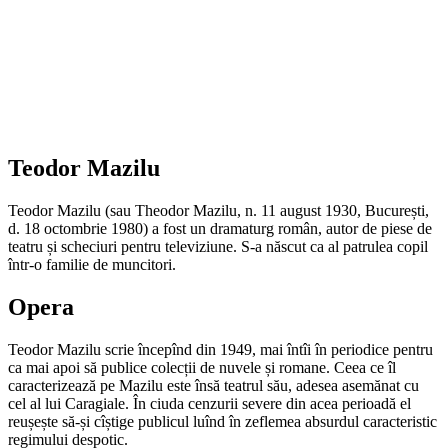
Teodor Mazilu
Teodor Mazilu (sau Theodor Mazilu, n. 11 august 1930, București,
d. 18 octombrie 1980) a fost un dramaturg român, autor de piese de
teatru și scheciuri pentru televiziune. S-a născut ca al patrulea copil
într-o familie de muncitori.
Opera
Teodor Mazilu scrie începînd din 1949, mai întîi în periodice pentru
ca mai apoi să publice colecții de nuvele și romane. Ceea ce îl
caracterizează pe Mazilu este însă teatrul său, adesea asemănat cu
cel al lui Caragiale. În ciuda cenzurii severe din acea perioadă el
reușește să-și cîștige publicul luînd în zeflemea absurdul caracteristic
regimului despotic.