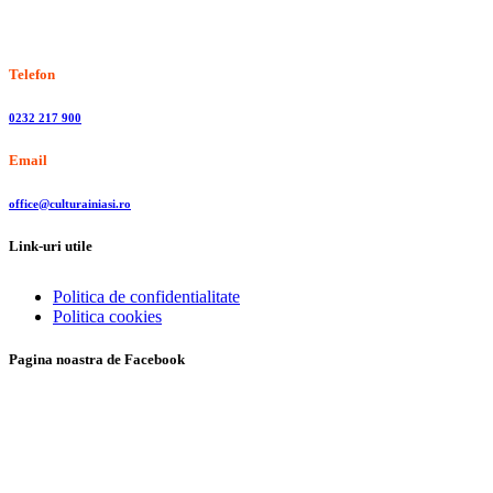
Stiri, informatii culturale, institutii de cultura
Telefon
0232 217 900
Email
office@culturainiasi.ro
Link-uri utile
Politica de confidentialitate
Politica cookies
Pagina noastra de Facebook