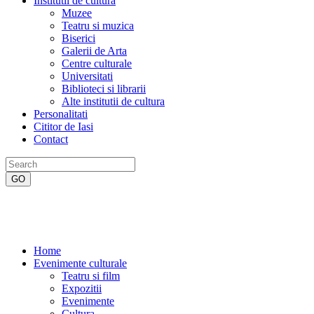
Institutii de cultura
Muzee
Teatru si muzica
Biserici
Galerii de Arta
Centre culturale
Universitati
Biblioteci si librarii
Alte institutii de cultura
Personalitati
Cititor de Iasi
Contact
Home
Evenimente culturale
Teatru si film
Expozitii
Evenimente
Cultura