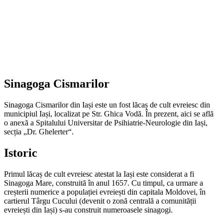
Sinagoga Cismarilor
Sinagoga Cismarilor din Iași este un fost lăcaș de cult evreiesc din
municipiul Iași, localizat pe Str. Ghica Vodă. În prezent, aici se află
o anexă a Spitalului Universitar de Psihiatrie-Neurologie din Iași,
secția „Dr. Ghelerter“.
Istoric
Primul lăcaș de cult evreiesc atestat la Iași este considerat a fi
Sinagoga Mare, construită în anul 1657. Cu timpul, ca urmare a
creșterii numerice a populației evreiești din capitala Moldovei, în
cartierul Târgu Cucului (devenit o zonă centrală a comunității
evreiești din Iași) s-au construit numeroasele sinagogi.