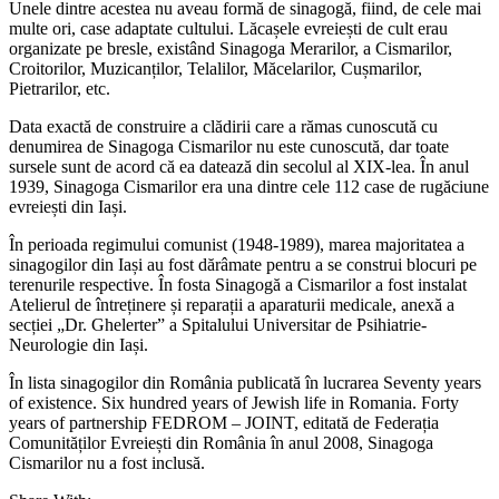
Unele dintre acestea nu aveau formă de sinagogă, fiind, de cele mai
multe ori, case adaptate cultului. Lăcașele evreiești de cult erau
organizate pe bresle, existând Sinagoga Merarilor, a Cismarilor,
Croitorilor, Muzicanților, Telalilor, Măcelarilor, Cușmarilor,
Pietrarilor, etc.
Data exactă de construire a clădirii care a rămas cunoscută cu
denumirea de Sinagoga Cismarilor nu este cunoscută, dar toate
sursele sunt de acord că ea datează din secolul al XIX-lea. În anul
1939, Sinagoga Cismarilor era una dintre cele 112 case de rugăciune
evreiești din Iași.
În perioada regimului comunist (1948-1989), marea majoritatea a
sinagogilor din Iași au fost dărâmate pentru a se construi blocuri pe
terenurile respective. În fosta Sinagogă a Cismarilor a fost instalat
Atelierul de întreținere și reparații a aparaturii medicale, anexă a
secției „Dr. Ghelerter” a Spitalului Universitar de Psihiatrie-
Neurologie din Iași.
În lista sinagogilor din România publicată în lucrarea Seventy years
of existence. Six hundred years of Jewish life in Romania. Forty
years of partnership FEDROM – JOINT, editată de Federația
Comunităților Evreiești din România în anul 2008, Sinagoga
Cismarilor nu a fost inclusă.