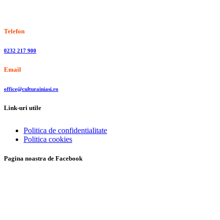
Stiri, informatii culturale, institutii de cultura
Telefon
0232 217 900
Email
office@culturainiasi.ro
Link-uri utile
Politica de confidentialitate
Politica cookies
Pagina noastra de Facebook