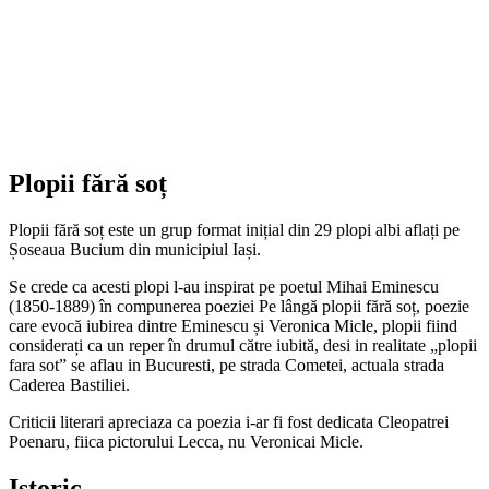
Plopii fără soț
Plopii fără soț este un grup format inițial din 29 plopi albi aflați pe
Șoseaua Bucium din municipiul Iași.
Se crede ca acesti plopi l-au inspirat pe poetul Mihai Eminescu
(1850-1889) în compunerea poeziei Pe lângă plopii fără soț, poezie
care evocă iubirea dintre Eminescu și Veronica Micle, plopii fiind
considerați ca un reper în drumul către iubită, desi in realitate „plopii
fara sot” se aflau in Bucuresti, pe strada Cometei, actuala strada
Caderea Bastiliei.
Criticii literari apreciaza ca poezia i-ar fi fost dedicata Cleopatrei
Poenaru, fiica pictorului Lecca, nu Veronicai Micle.
Istoric