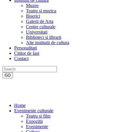
Institutii de cultura
Muzee
Teatru si muzica
Biserici
Galerii de Arta
Centre culturale
Universitati
Biblioteci si librarii
Alte institutii de cultura
Personalitati
Cititor de Iasi
Contact
Home
Evenimente culturale
Teatru si film
Expozitii
Evenimente
Cultura