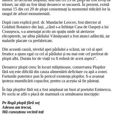
trăsnet, iar alții au fost tăiați deoarece se uscaseră. În prezent, există
numai 15 din cei 29 de plopi consemnați la momentul ridicării lor la
rangul de arbori monumentali.
După cum explică prof. dr. Mandache Leocov, fost director al
Grădinii Botanice din Iași, „când s-a înființat Casa de Oaspeți a lui
Ceaușescu, s-a amenajat acolo un spațiu unde să aterizeze
elicopterele, iar albia pârâului Vămășoaiei a fost atunci adâncită, iar
malurile placate cu prefabricate.
Din această cauză, nivelul apei pârâului a scăzut, iar cel al apei
freatice a ajuns egal cu cel al pârâului și nu mai este cel preferat de
plopii albi. Durata lor de viață va fi redusă de acest aspect”.
Deoarece plopii cresc în locuri mlăștinoase, conservarea Plopilor
fără soț este dificilă din cauza alimentării deficitare cu apă a zonei.
Furtunile puternice pun în pericol existența plopilor. S-a avansat
ipoteza mumificării copacilor, pentru ca aceștia să fie păstrați.
În fața plopilor fără soț a fost amplasat un bust al poetului Eminescu.
Pe soclu se află o placă de marmură cu următoarea inscripție:
Pe lîngă plopii fără soț
Adesea am trecut,
Mă cunoșteau vecinii toți