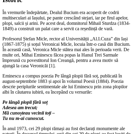
În vremurile îndepărtate, Dealul Bucium era acoperit de codrii
multiseculari ai Iașului, pe pante crescând stejari, iar pe firul apelor,
plopi, salcii și arini. Pe acest deal, domnitorul Mihail Sturdza (1834-
1849) a construit un palat care a servit ca reședință de vară.
Profesorul Ștefan Micle, rector al Universității „Al.I.Cuza” din Iași
(1867-1875) și soțul Veronicai Micle, locuia într-o casă din Bucium.
În această casă, Veronica Micle stătea mai ales în perioada verii. De
multe ori, Mihai Eminescu făcea popas la Hanul Trei Sarmale
împreună cu povestitorul Ion Creangă, pentru a avea motiv să
ajungă la casa Veronicăi [1].
Eminescu a compus poezia Pe lângă plopii fără soț, publicată în
august-septembrie 1883 și apoi în volumul Poesii (1884). Poezia
descrie periplurile sentimentale ale lui Eminescu prin zona plopilor
albi în căutarea iubirii, ea începând cu versurile:
Pe lângă plopii fără soț
Adesea am trecut;
Mă cunoșteau vecinii toți –
Tu nu m-ai cunoscut.
În anul 1973, cei 29 plopi rămași au fost declarați monumente ale
naturii. În decursul timpului, unii din cei 29 de plopi au fost loviți de