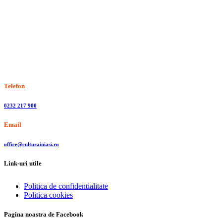
Stiri, informatii culturale, institutii de cultura
Telefon
0232 217 900
Email
office@culturainiasi.ro
Link-uri utile
Politica de confidentialitate
Politica cookies
Pagina noastra de Facebook