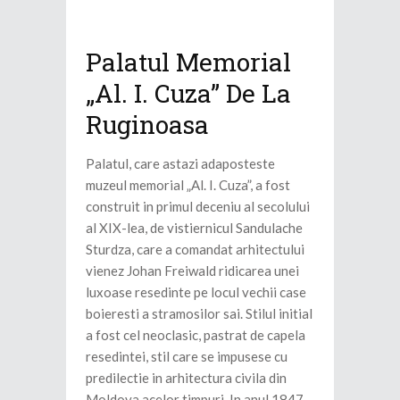
Palatul Memorial
„Al. I. Cuza” De La
Ruginoasa
Palatul, care astazi adaposteste
muzeul memorial „Al. I. Cuza”, a fost
construit in primul deceniu al secolului
al XIX-lea, de vistiernicul Sandulache
Sturdza, care a comandat arhitectului
vienez Johan Freiwald ridicarea unei
luxoase resedinte pe locul vechii case
boieresti a stramosilor sai. Stilul initial
a fost cel neoclasic, pastrat de capela
resedintei, stil care se impusese cu
predilectie in arhitectura civila din
Moldova acelor timpuri. In anul 1847,