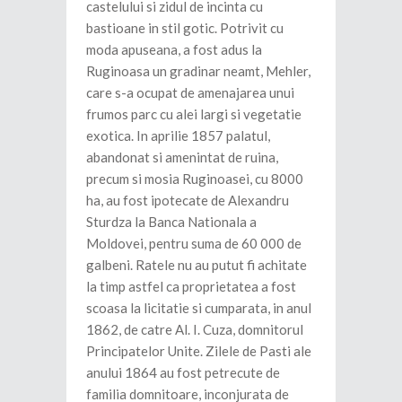
castelului si zidul de incinta cu
bastioane in stil gotic. Potrivit cu
moda apuseana, a fost adus la
Ruginoasa un gradinar neamt, Mehler,
care s-a ocupat de amenajarea unui
frumos parc cu alei largi si vegetatie
exotica. In aprilie 1857 palatul,
abandonat si amenintat de ruina,
precum si mosia Ruginoasei, cu 8000
ha, au fost ipotecate de Alexandru
Sturdza la Banca Nationala a
Moldovei, pentru suma de 60 000 de
galbeni. Ratele nu au putut fi achitate
la timp astfel ca proprietatea a fost
scoasa la licitatie si cumparata, in anul
1862, de catre Al. I. Cuza, domnitorul
Principatelor Unite. Zilele de Pasti ale
anului 1864 au fost petrecute de
familia domnitoare, inconjurata de