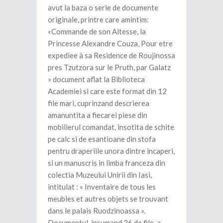
avut la baza o serie de documente
originale, printre care amintim:
«Commande de son Altesse, la
Princesse Alexandre Couza, Pour etre
expediee à sa Residence de Roujinossa
pres Tzutzora sur le Pruth, par Galatz
» document aflat la Biblioteca
Academiei si care este format din 12
file mari, cuprinzand descrierea
amanuntita a fiecarei piese din
mobilierul comandat, insotita de schite
pe calc si de esantioane din stofa
pentru draperiile unora dintre incaperi,
si un manuscris in limba franceza din
colectia Muzeului Unirii din Iasi,
intitulat : « Inventaire de tous les
meubles et autres objets se trouvant
dans le palais Ruodzinoassa ».
Documentul, insumand 36 de file, a