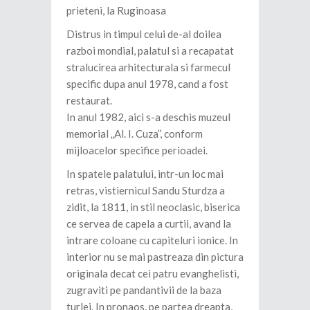
prieteni, la Ruginoasa
Distrus in timpul celui de-al doilea
razboi mondial, palatul si a recapatat
stralucirea arhitecturala si farmecul
specific dupa anul 1978, cand a fost
restaurat.
In anul 1982, aici s-a deschis muzeul
memorial „Al. I. Cuza”, conform
mijloacelor specifice perioadei.
In spatele palatului, intr-un loc mai
retras, vistiernicul Sandu Sturdza a
zidit, la 1811, in stil neoclasic, biserica
ce servea de capela a curtii, avand la
intrare coloane cu capiteluri ionice. In
interior nu se mai pastreaza din pictura
originala decat cei patru evanghelisti,
zugraviti pe pandantivii de la baza
turlei. In pronaos, pe partea dreapta,