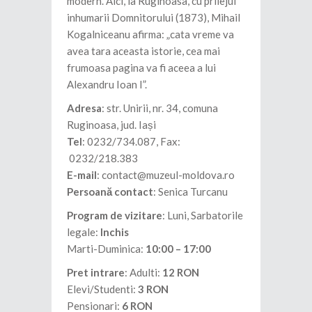
modern. Aici, la Ruginoasa, cu prilejul
inhumarii Domnitorului (1873), Mihail
Kogalniceanu afirma: „cata vreme va
avea tara aceasta istorie, cea mai
frumoasa pagina va fi aceea a lui
Alexandru Ioan I”.
Adresa
: str. Unirii, nr. 34, comuna
Ruginoasa, jud. Iași
Tel
: 0232/734.087, Fax:
0232/218.383
E-mail
: contact@muzeul-moldova.ro
Persoană contact
: Senica Turcanu
Program de vizitare
: Luni, Sarbatorile
legale:
Inchis
Marti-Duminica:
10:00 – 17:00
Pret intrare
: Adulti:
12 RON
Elevi/Studenti:
3 RON
Pensionari:
6 RON