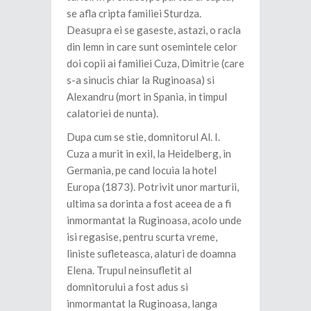
se afla cripta familiei Sturdza.
Deasupra ei se gaseste, astazi, o racla
din lemn in care sunt osemintele celor
doi copii ai familiei Cuza, Dimitrie (care
s-a sinucis chiar la Ruginoasa) si
Alexandru (mort in Spania, in timpul
calatoriei de nunta).
Dupa cum se stie, domnitorul Al. I.
Cuza a murit in exil, la Heidelberg, in
Germania, pe cand locuia la hotel
Europa (1873). Potrivit unor marturii,
ultima sa dorinta a fost aceea de a fi
inmormantat la Ruginoasa, acolo unde
isi regasise, pentru scurta vreme,
liniste sufleteasca, alaturi de doamna
Elena. Trupul neinsufletit al
domnitorului a fost adus si
inmormantat la Ruginoasa, langa