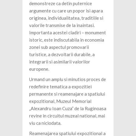
demonstreze ca detin puternice
argumente cu care un popor isi apara
originea, individualitatea, traditiile si
valorile transmise de la inaintasi.
Importanta acestei cladiri – monument
istoric, este indiscutabila in economia
zonei sub aspectul promovarii
turistice, a dezvoltarii durabile, a
integrarii si asimilarii valorilor
europene.
Urmand un amplu si minutios proces de
redefinire tematica a expozitiei
permanente si reamenajare a spatiului
expozitional, Muzeul Memorial
„Alexandru Ioan Cuza” de la Ruginoasa
revine in circuitul muzeal national, mai
viu ca niciodata.
Reamenajarea spatiului expozitional a