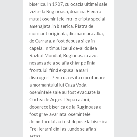
biserica. In 1907, cu ocazia ultimei sale
vizite la Ruginoasa, doamna Elena a
mutat osemintele intr-o cripta special
amenajata, in biserica. Piatra de
mormant originala, din marmura alba,
de Carrara, a fost depusa si ea in
capela. In timpul celui de-al doilea
Razboi Mondial, Ruginoasa a avut
nesansa de a se afla chiar pe linia
frontului, fiind expusa la mari
distrugeri. Pentru a evita o profanare
a mormantului lui Cuza Voda,
osemintele sale au fost evacuate la
Curtea de Arges. Dupa razboi,
deoarece biserica de la Ruginoasa a
fost grav avariata, osemintele
domnitorului au fost depuse la biserica
Trei Ierarhi din Iasi, unde se afla si
astazi.