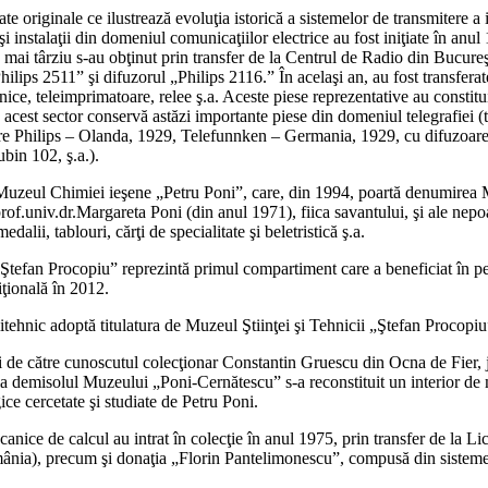
 originale ce ilustrează evoluţia istorică a sistemelor de transmitere a in
i şi instalaţii din domeniul comunicaţiilor electrice au fost iniţiate în a
mai târziu s-au obţinut prin transfer de la Centrul de Radio din Bucureşt
Philips 2511” şi difuzorul „Philips 2116.” În acelaşi an, au fost transfer
nice, teleimprimatoare, relee ş.a. Aceste piese reprezentative au constituit 
, acest sector conservă astăzi importante piese din domeniul telegrafiei (t
ptoare Philips – Olanda, 1929, Telefunnken – Germania, 1929, cu difuzoa
bin 102, ş.a.).
 Muzeul Chimiei ieşene „Petru Poni”, care, din 1994, poartă denumirea 
prof.univ.dr.Margareta Poni (din anul 1971), fiica savantului, şi ale nep
dalii, tablouri, cărţi de specialitate şi beletristică ş.a.
„Ştefan Procopiu” reprezintă primul compartiment care a beneficiat în 
ţională în 2012.
itehnic adoptă titulatura de Muzeul Ştiinţei şi Tehnicii „Ştefan Procopiu
lui de către cunoscutul colecţionar Constantin Gruescu din Ocna de Fier, j
 la demisolul Muzeului „Poni-Cernătescu” s-a reconstituit un interior de 
ice cercetate şi studiate de Petru Poni.
nice de calcul au intrat în colecţie în anul 1975, prin transfer de la Li
mânia), precum şi donaţia „Florin Pantelimonescu”, compusă din sistem