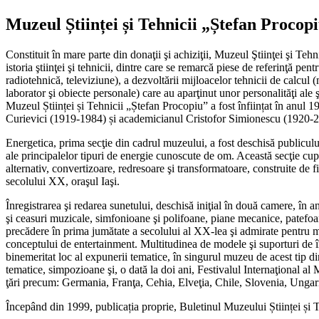
Muzeul Științei și Tehnicii „Ștefan Procop
Constituit în mare parte din donaţii şi achiziţii, Muzeul Ştiinţei şi Te
istoria ştiinţei şi tehnicii, dintre care se remarcă piese de referinţă pent
radiotehnică, televiziune), a dezvoltării mijloacelor tehnicii de calcul 
laborator şi obiecte personale) care au aparţinut unor personalităţi al
Muzeul Științei și Tehnicii „Ștefan Procopiu” a fost înființat în anul 19
Curievici (1919-1984) și academicianul Cristofor Simionescu (1920-
Energetica, prima secţie din cadrul muzeului, a fost deschisă publiculu
ale principalelor tipuri de energie cunoscute de om. Această secţie cupri
alternativ, convertizoare, redresoare şi transformatoare, construite 
secolului XX, oraşul Iaşi.
Înregistrarea şi redarea sunetului, deschisă iniţial în două camere, în 
şi ceasuri muzicale, simfonioane şi polifoane, piane mecanice, patefoane
precădere în prima jumătate a secolului al XX-lea şi admirate pentru 
conceptului de entertainment. Multitudinea de modele şi suporturi de înre
binemeritat loc al expunerii tematice, în singurul muzeu de acest tip d
tematice, simpozioane şi, o dată la doi ani, Festivalul Internaţional al
ţări precum: Germania, Franţa, Cehia, Elveţia, Chile, Slovenia, Ungar
Începând din 1999, publicația proprie, Buletinul Muzeului Științei și T