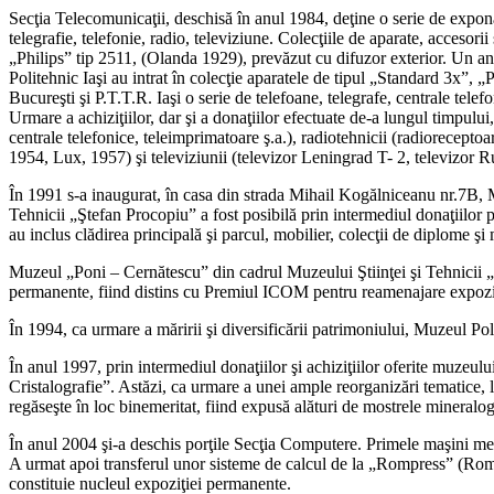
Secţia Telecomunicaţii, deschisă în anul 1984, deţine o serie de exponate
telegrafie, telefonie, radio, televiziune. Colecţiile de aparate, accesori
„Philips” tip 2511, (Olanda 1929), prevăzut cu difuzor exterior. Un an 
Politehnic Iaşi au intrat în colecţie aparatele de tipul „Standard 3x”, „
Bucureşti şi P.T.T.R. Iaşi o serie de telefoane, telegrafe, centrale telefo
Urmare a achiziţiilor, dar şi a donaţiilor efectuate de-a lungul timpului
centrale telefonice, teleimprimatoare ş.a.), radiotehnicii (radiorece
1954, Lux, 1957) şi televiziunii (televizor Leningrad T- 2, televizor Ru
În 1991 s-a inaugurat, în casa din strada Mihail Kogălniceanu nr.7B,
Tehnicii „Ştefan Procopiu” a fost posibilă prin intermediul donaţiilor 
au inclus clădirea principală şi parcul, mobilier, colecţii de diplome şi me
Muzeul „Poni – Cernătescu” din cadrul Muzeului Ştiinţei şi Tehnicii 
permanente, fiind distins cu Premiul ICOM pentru reamenajare expozi
În 1994, ca urmare a măririi şi diversificării patrimoniului, Muzeul Pol
În anul 1997, prin intermediul donaţiilor şi achiziţiilor oferite muzeu
Cristalografie”. Astăzi, ca urmare a unei ample reorganizări tematice,
regăseşte în loc binemeritat, fiind expusă alături de mostrele mineralog
În anul 2004 şi-a deschis porţile Secţia Computere. Primele maşini meca
A urmat apoi transferul unor sisteme de calcul de la „Rompress” (Ro
constituie nucleul expoziţiei permanente.