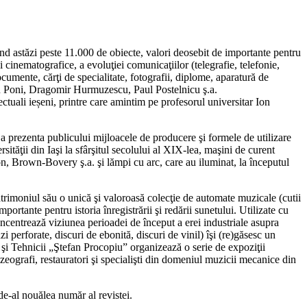
tind astăzi peste 11.000 de obiecte, valori deosebit de importante pentru
e şi cinematografice, a evoluţiei comunicaţiilor (telegrafie, telefonie,
ocumente, cărţi de specialitate, fotografii, diplome, aparatură de
etru Poni, Dragomir Hurmuzescu, Paul Postelnicu ş.a.
ectuali ieșeni, printre care amintim pe profesorul universitar Ion
 a prezenta publicului mijloacele de producere şi formele de utilizare
ităţii din Iaşi la sfârşitul secolului al XIX-lea, maşini de curent
, Brown-Bovery ş.a. şi lămpi cu arc, care au iluminat, la începutul
patrimoniul său o unică şi valoroasă colecţie de automate muzicale (cutii
rtante pentru istoria înregistrării şi redării sunetului. Utilizate cu
centrează viziunea perioadei de început a erei industriale asupra
 perforate, discuri de ebonită, discuri de vinil) îşi (re)găsesc un
 şi Tehnicii „Ştefan Procopiu” organizează o serie de expoziţii
uzeografi, restauratori şi specialişti din domeniul muzicii mecanice din
de-al nouălea număr al revistei.