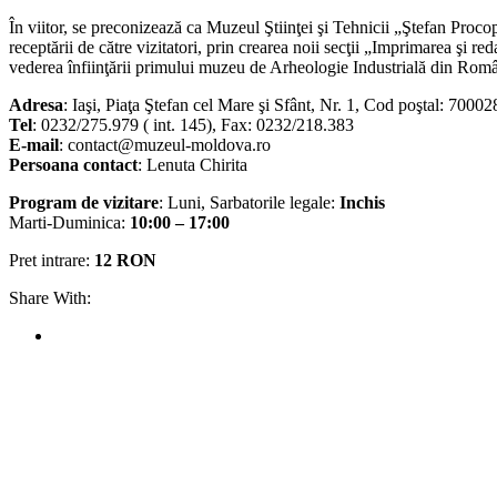
În viitor, se preconizează ca Muzeul Ştiinţei şi Tehnicii „Ştefan Procop
receptării de către vizitatori, prin crearea noii secţii „Imprimarea şi r
vederea înfiinţării primului muzeu de Arheologie Industrială din Româ
Adresa
: Iaşi, Piaţa Ştefan cel Mare şi Sfânt, Nr. 1, Cod poştal: 70002
Tel
: 0232/275.979 ( int. 145), Fax: 0232/218.383
E-mail
: contact@muzeul-moldova.ro
Persoana contact
: Lenuta Chirita
Program de vizitare
: Luni, Sarbatorile legale:
Inchis
Marti-Duminica:
10:00 – 17:00
Pret intrare:
12 RON
Share With: