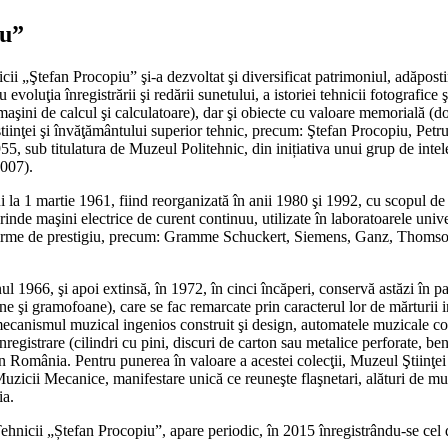
iu”
hnicii „Ştefan Procopiu” şi-a dezvoltat şi diversificat patrimoniul, adăpos
ru evoluţia înregistrării şi redării sunetului, a istoriei tehnicii fotografic
(maşini de calcul şi calculatoare), dar şi obiecte cu valoare memorială (d
e ştiinţei şi învăţământului superior tehnic, precum: Ştefan Procopiu, P
55, sub titulatura de Muzeul Politehnic, din inițiativa unui grup de intel
2007).
i la 1 martie 1961, fiind reorganizată în anii 1980 şi 1992, cu scopul de
nde maşini electrice de curent continuu, utilizate în laboratoarele univers
de firme de prestigiu, precum: Gramme Schuckert, Siemens, Ganz, Thomson
anul 1966, şi apoi extinsă, în 1972, în cinci încăperi, conservă astăzi în 
 şi gramofoane), care se fac remarcate prin caracterul lor de mărturii impo
mecanismul muzical ingenios construit şi design, automatele muzicale con
gistrare (cilindri cu pini, discuri de carton sau metalice perforate, benzi
in România. Pentru punerea în valoare a acestei colecţii, Muzeul Ştiinţei
 Muzicii Mecanice, manifestare unică ce reuneşte flaşnetari, alături de m
ia.
ehnicii „Ștefan Procopiu”, apare periodic, în 2015 înregistrându-se cel 