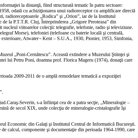
formaţiei la distanţă, fiind structurată tematic în patru sectoare:
nul 1958, odată cu achiziţionarea unui radioreceptor cu amplificare directă
i, radioreceptoarele „Rodica” şi „Orion”, iar de la Institutul
ate de la P.T.T.R. Cluj, Întreprinderea „Grigore Preoteasa” din
nucleul viitoarelor colecţii: telegrafie, telefonie, radio şi televiziune.
elegraf Morse), telefoniei (telefoane cu baterie locală şi centrală,
re exterioare, Atwater¬ Kent – S.U.A., 1930, Pionier, 1953, Simfonia,
Muzeul „Poni-Cernătescu”. Această extindere a Muzeului Ştiinţei şi
oatei lui Petru Poni, doamna prof. Florica Mageru (1974), donaţii care
perioada 2009-2011 de o amplă remodelare tematică a expoziţiei
”.
ud.Caraş-Severin, s-a înfiinţat cea de a patra secţie, „Mineralogie –
mină de secol XIX, unde colecţia de mineralogie-cristalografie îşi
ceul Economic din Galaţi şi Institutul Central de Informatică Bucureşti.
e de calcul, componente şi documentaţie din perioada 1964-1990, care