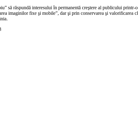
iu” să răspundă interesului în permanentă creştere al publicului printr-o
edarea imaginilor fixe şi mobile”, dar şi prin conservarea şi valorificare
nia.
8