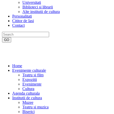
Universitati
Biblioteci si librarii
Alte institutii de cultura
Personalitati
Cititor de Iasi
Contact
Home
Evenimente culturale
Teatru si film
Expozitii
Evenimente
Cultura
Agenda culturala
Institutii de cultura
Muzee
Teatru si muzica
Biserici