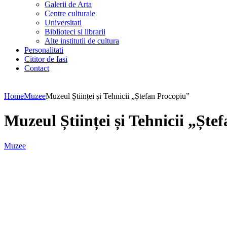
Galerii de Arta
Centre culturale
Universitati
Biblioteci si librarii
Alte institutii de cultura
Personalitati
Cititor de Iasi
Contact
Home
Muzee
Muzeul Științei și Tehnicii „Ștefan Procopiu”
Muzeul Științei și Tehnicii „Ște
Muzee