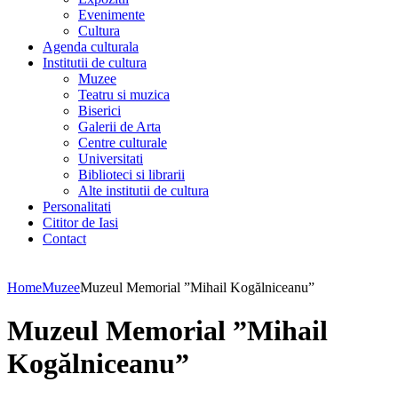
Evenimente
Cultura
Agenda culturala
Institutii de cultura
Muzee
Teatru si muzica
Biserici
Galerii de Arta
Centre culturale
Universitati
Biblioteci si librarii
Alte institutii de cultura
Personalitati
Cititor de Iasi
Contact
Home
Muzee
Muzeul Memorial ”Mihail Kogălniceanu”
Muzeul Memorial ”Mihail
Kogălniceanu”