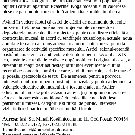
membru a fost, fotografii ale urmașilor săi, costumul popular și
bijuterii care au aparținut Ecaterinei Kogălniceanu sunt valoroase
piese de patrimoniu care conferă autenticitate ambientului creat.
Având în vedere faptul că astfel de clădiri de patrimoniu devenite
muzee nu trebuie să rămână pentru generațiile viitoare doar
depozitarele unor colecții de obiecte și pentru o utilizare eficientă a
contextului muzeal, în acord cu tendințele muzeologiei actuale, noua
abordare tematică a impus amenajarea unor spații care să permită
organizarea de activități specifice muzeului. Astfel, salonul-rotondă,
păstrând caracteristici ambientale definitorii pentru secolul al XIX-
lea, ilustrate de replicile realizate după mobilierul original al casei, a
devenit un spațiu destinat desfășurării unor evenimente cultural-
recreative: concerte, lansări de carte, audiții muzicale, seri de muzică
și poezie, spectacole de teatru. De asemenea, pentru a provoca
interesului publicului pentru instituția muzeală și pentru a demonstra
valențele educative ale muzeului, a fost amenajat un Atelier
educațional unde se pot desfășura activități și programe interactive a
căror elaborare este condiționată de colecțiile care alcătuiesc
patrimoniul muzeal, categoriile și fluxul de public, interesele
vizitatorilor și particularitățile comunității locale.
Adresa
: Iaşi, Str. Mihail Kogălniceanu nr. 11, Cod Poştal: 700454
Tel
: 0232/258.422, Fax: 0232/218.383
E-mail
: contact@muzeul-moldova.ro