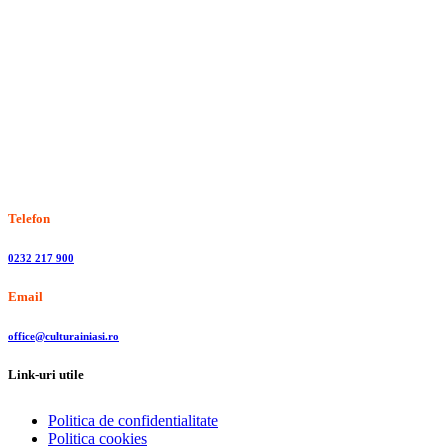
Stiri, informatii culturale, institutii de cultura
Telefon
0232 217 900
Email
office@culturainiasi.ro
Link-uri utile
Politica de confidentialitate
Politica cookies