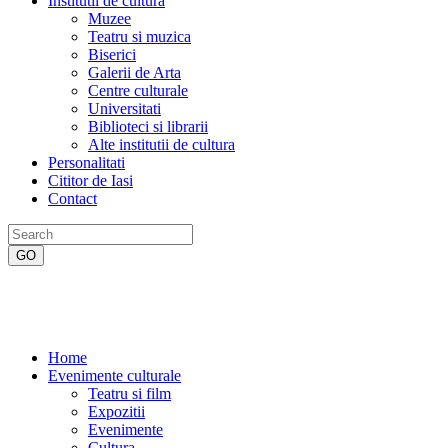
Institutii de cultura
Muzee
Teatru si muzica
Biserici
Galerii de Arta
Centre culturale
Universitati
Biblioteci si librarii
Alte institutii de cultura
Personalitati
Cititor de Iasi
Contact
Home
Evenimente culturale
Teatru si film
Expozitii
Evenimente
Cultura