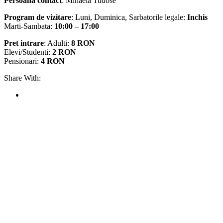
Persoană contact
: Mihaela Tudose
Program de vizitare
: Luni, Duminica, Sarbatorile legale:
Inchis
Marti-Sambata:
10:00 – 17:00
Pret intrare
: Adulti:
8 RON
Elevi/Studenti:
2 RON
Pensionari:
4 RON
Share With: