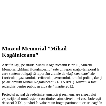
Muzeul Memorial ”Mihail
Kogălniceanu”
Aflat în Iași, pe strada Mihail Kogălniceanu la nr.11, Muzeul
Memorial „Mihail Kogălniceanu” este un reper spațio-temporal la
care suntem obligați să raportăm „rutele de viață creatoare” ale
istoricului, gazetarului, scriitorului, avocatului, omului politic, dar și
pe ale omului Mihail Kogălniceanu (1817-1891). Muzeul a fost
redeschis pentru public în ziua de 4 martie 2012.
Proiectul actual de redefinire tematică și reamenajare a spațiului
expozițional urmărește reconstituirea atmosferei unei case boierești
de secol XIX, punând în valoare un bogat patrimoniu ce se leagă în