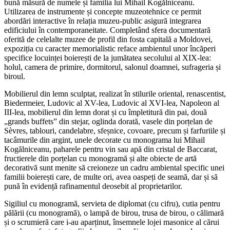
bună măsură de numele și familia lui Mihail Kogălniceanu.
Utilizarea de instrumente și concepte muzeotehnice ce permit
abordări interactive în relația muzeu-public asigură integrarea
edificiului în contemporaneitate. Completând sfera documentară
oferită de celelalte muzee de profil din fosta capitală a Moldovei,
expoziția cu caracter memorialistic reface ambientul unor încăperi
specifice locuinței boierești de la jumătatea secolului al XIX-lea:
holul, camera de primire, dormitorul, salonul doamnei, sufrageria și
biroul.
Mobilierul din lemn sculptat, realizat în stilurile oriental, renascentist,
Biedermeier, Ludovic al XV-lea, Ludovic al XVI-lea, Napoleon al
III-lea, mobilierul din lemn dorat și cu împletitură din pai, două
„grands buffets” din stejar, oglinda dorată, vasele din porțelan de
Sèvres, tablouri, candelabre, sfeșnice, covoare, precum și farfuriile și
tacâmurile din argint, unele decorate cu monograma lui Mihail
Kogălniceanu, paharele pentru vin sau apă din cristal de Baccarat,
fructierele din porțelan cu monogramă și alte obiecte de artă
decorativă sunt menite să creioneze un cadru ambiental specific unei
familii boierești care, de multe ori, avea oaspeți de seamă, dar și să
pună în evidență rafinamentul deosebit al proprietarilor.
Sigiliul cu monogramă, servieta de diplomat (cu cifru), cutia pentru
pălării (cu monogramă), o lampă de birou, trusa de birou, o călimară
și o scrumieră care i-au aparținut, însemnele lojei masonice al cărui