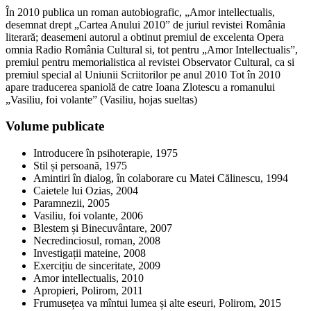
În 2010 publica un roman autobiografic, „Amor intellectualis,
desemnat drept „Cartea Anului 2010” de juriul revistei România
literară; deasemeni autorul a obtinut premiul de excelenta Opera
omnia Radio România Cultural si, tot pentru „Amor Intellectualis”,
premiul pentru memorialistica al revistei Observator Cultural, ca si
premiul special al Uniunii Scriitorilor pe anul 2010 Tot în 2010
apare traducerea spaniolă de catre Ioana Zlotescu a romanului
„Vasiliu, foi volante” (Vasiliu, hojas sueltas)
Volume publicate
Introducere în psihoterapie, 1975
Stil și persoană, 1975
Amintiri în dialog, în colaborare cu Matei Călinescu, 1994
Caietele lui Ozias, 2004
Paramnezii, 2005
Vasiliu, foi volante, 2006
Blestem și Binecuvântare, 2007
Necredinciosul, roman, 2008
Investigații mateine, 2008
Exercițiu de sinceritate, 2009
Amor intellectualis, 2010
Apropieri, Polirom, 2011
Frumusețea va mîntui lumea și alte eseuri, Polirom, 2015