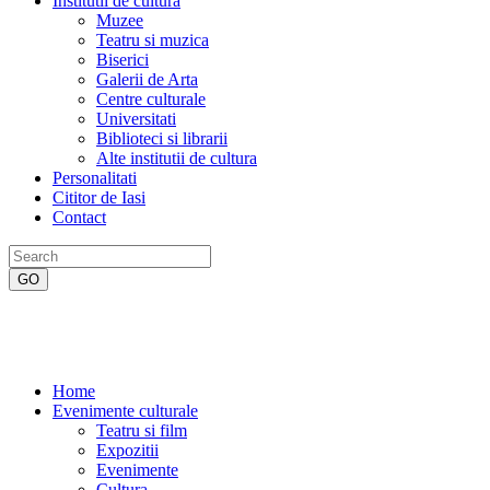
Institutii de cultura
Muzee
Teatru si muzica
Biserici
Galerii de Arta
Centre culturale
Universitati
Biblioteci si librarii
Alte institutii de cultura
Personalitati
Cititor de Iasi
Contact
Home
Evenimente culturale
Teatru si film
Expozitii
Evenimente
Cultura