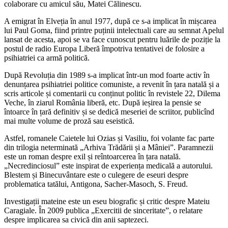
colaborare cu amicul său, Matei Călinescu.
A emigrat în Elveția în anul 1977, după ce s-a implicat în mișcarea
lui Paul Goma, fiind printre puținii intelectuali care au semnat Apelul
lansat de acesta, apoi se va face cunoscut pentru luările de poziție la
postul de radio Europa Liberă împotriva tentativei de folosire a
psihiatriei ca armă politică.
După Revoluția din 1989 s-a implicat într-un mod foarte activ în
denunțarea psihiatriei politice comuniste, a revenit în țara natală și a
scris articole și comentarii cu conținut politic în revistele 22, Dilema
Veche, în ziarul România liberă, etc. După ieșirea la pensie se
întoarce în țară definitiv și se dedică meseriei de scriitor, publicînd
mai multe volume de proză sau eseistică.
Astfel, romanele Caietele lui Ozias și Vasiliu, foi volante fac parte
din trilogia neterminată „Arhiva Trădării și a Mâniei”. Paramnezii
este un roman despre exil și reîntoarcerea în țara natală.
„Necredinciosul” este inspirat de experiența medicală a autorului.
Blestem și Binecuvântare este o culegere de eseuri despre
problematica tatălui, Antigona, Sacher-Masoch, S. Freud.
Investigații mateine este un eseu biografic și critic despre Mateiu
Caragiale. În 2009 publica „Exercitii de sinceritate”, o relatare
despre implicarea sa civică din anii saptezeci.