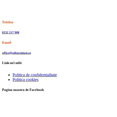
Stiri, informatii culturale, institutii de cultura
Telefon
0232 217 900
Email
office@culturainiasi.ro
Link-uri utile
Politica de confidentialitate
Politica cookies
Pagina noastra de Facebook