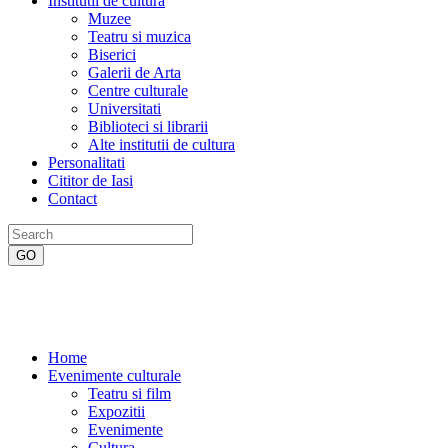
Institutii de cultura
Muzee
Teatru si muzica
Biserici
Galerii de Arta
Centre culturale
Universitati
Biblioteci si librarii
Alte institutii de cultura
Personalitati
Cititor de Iasi
Contact
Home
Evenimente culturale
Teatru si film
Expozitii
Evenimente
Cultura