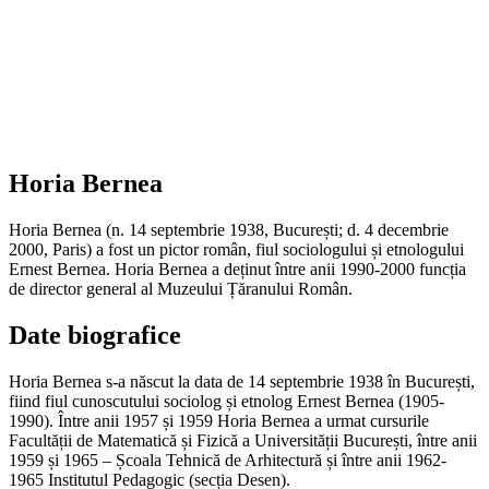
Horia Bernea
Horia Bernea (n. 14 septembrie 1938, București; d. 4 decembrie
2000, Paris) a fost un pictor român, fiul sociologului și etnologului
Ernest Bernea. Horia Bernea a deținut între anii 1990-2000 funcția
de director general al Muzeului Țăranului Român.
Date biografice
Horia Bernea s-a născut la data de 14 septembrie 1938 în București,
fiind fiul cunoscutului sociolog și etnolog Ernest Bernea (1905-
1990). Între anii 1957 și 1959 Horia Bernea a urmat cursurile
Facultății de Matematică și Fizică a Universității București, între anii
1959 și 1965 – Școala Tehnică de Arhitectură și între anii 1962-
1965 Institutul Pedagogic (secția Desen).