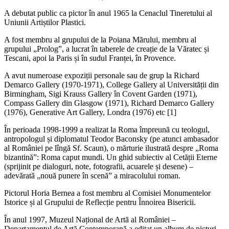
A debutat public ca pictor în anul 1965 la Cenaclul Tineretului al
Uniunii Artiștilor Plastici.
A fost membru al grupului de la Poiana Mărului, membru al
grupului „Prolog”, a lucrat în taberele de creație de la Văratec și
Tescani, apoi la Paris și în sudul Franței, în Provence.
A avut numeroase expoziții personale sau de grup la Richard
Demarco Gallery (1970-1971), College Gallery al Universității din
Birmingham, Sigi Krauss Gallery în Covent Garden (1971),
Compass Gallery din Glasgow (1971), Richard Demarco Gallery
(1976), Generative Art Gallery, Londra (1976) etc [1]
În perioada 1998-1999 a realizat la Roma împreună cu teologul,
antropologul și diplomatul Teodor Baconsky (pe atunci ambasador
al României pe lîngă Sf. Scaun), o mărturie ilustrată despre „Roma
bizantină”: Roma caput mundi. Un ghid subiectiv al Cetății Eterne
(sprijinit pe dialoguri, note, fotografii, acuarele și desene) –
adevărată „nouă punere în scenă” a miracolului roman.
Pictorul Horia Bernea a fost membru al Comisiei Monumentelor
Istorice și al Grupului de Reflecție pentru Înnoirea Bisericii.
În anul 1997, Muzeul Național de Artă al României –
Departamentul de Artă Contemporană a editat un album de picturi