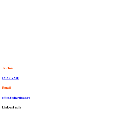
Stiri, informatii culturale, institutii de cultura
Telefon
0232 217 900
Email
office@culturainiasi.ro
Link-uri utile