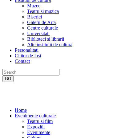
Institutii de cultura
Muzee
Teatru si muzica
Biserici
Galerii de Arta
Centre culturale
Universitati
Biblioteci si librarii
Alte institutii de cultura
Personalitati
Cititor de Iasi
Contact
Home
Evenimente culturale
Teatru si film
Expozitii
Evenimente
Cultura