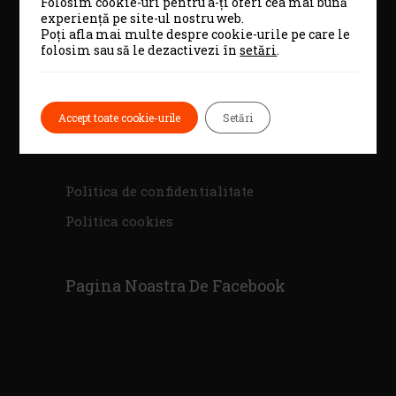
Folosim cookie-uri pentru a-ți oferi cea mai bună
experiență pe site-ul nostru web.
0232 217 900
Poți afla mai multe despre cookie-urile pe care le
folosim sau să le dezactivezi în
setări
.
Email
Office@culturainiasi.ro
Accept toate cookie-urile
Setări
Link-Uri Utile
Politica de confidentialitate
Politica cookies
Pagina Noastra De Facebook