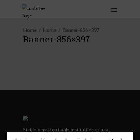
Home
Home
Banner-856×397
Banner-856×397
Stiri, informatii culturale, institutii de cultura
Telefon