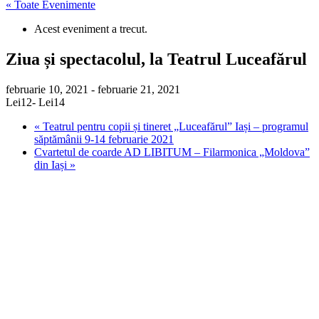
« Toate Evenimente
Acest eveniment a trecut.
Ziua și spectacolul, la Teatrul Luceafărul
februarie 10, 2021
-
februarie 21, 2021
Lei12- Lei14
«
Teatrul pentru copii și tineret „Luceafărul” Iași – programul
săptămânii 9-14 februarie 2021
Cvartetul de coarde AD LIBITUM – Filarmonica „Moldova”
din Iași
»