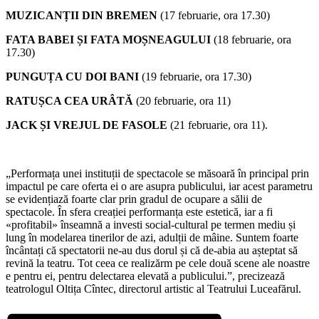
MUZICANȚII DIN BREMEN
(17 februarie, ora 17.30)
FATA BABEI ȘI FATA MOȘNEAGULUI
(18 februarie, ora
17.30)
PUNGUȚA CU DOI BANI
(19 februarie, ora 17.30)
RATUȘCA CEA URÂTĂ
(20 februarie, ora 11)
JACK ȘI VREJUL DE FASOLE
(21 februarie, ora 11).
„Performața unei instituții de spectacole se măsoară în principal prin
impactul pe care oferta ei o are asupra publicului, iar acest parametru
se evidențiază foarte clar prin gradul de ocupare a sălii de
spectacole. În sfera creației performanța este estetică, iar a fi
«profitabil» înseamnă a investi social-cultural pe termen mediu și
lung în modelarea tinerilor de azi, adulții de mâine. Suntem foarte
încântați că spectatorii ne-au dus dorul și că de-abia au așteptat să
revină la teatru. Tot ceea ce realizărm pe cele două scene ale noastre
e pentru ei, pentru delectarea elevată a publicului.”, precizează
teatrologul Oltița Cîntec, directorul artistic al Teatrului Luceafărul.