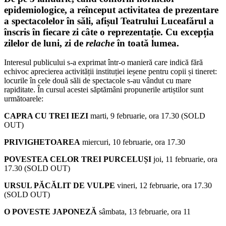
epidemiologice, a reînceput activitatea de prezentare
a spectacolelor în săli, afișul Teatrului Luceafărul a
înscris în fiecare zi câte o reprezentație. Cu excepția
zilelor de luni, zi de
relache
în toată lumea.
Interesul publicului s-a exprimat într-o manieră care indică fără
echivoc aprecierea activității instituției ieșene pentru copii și tineret:
locurile în cele două săli de spectacole s-au vândut cu mare
rapiditate. În cursul acestei săptămâni propunerile artiștilor sunt
următoarele:
CAPRA CU TREI IEZI
marti, 9 februarie, ora 17.30 (SOLD
OUT)
PRIVIGHETOAREA
miercuri, 10 februarie, ora 17.30
POVESTEA CELOR TREI PURCELUȘI
joi, 11 februarie, ora
17.30 (SOLD OUT)
URSUL PĂCĂLIT DE VULPE
vineri, 12 februarie, ora 17.30
(SOLD OUT)
O POVESTE JAPONEZĂ
sâmbata, 13 februarie, ora 11