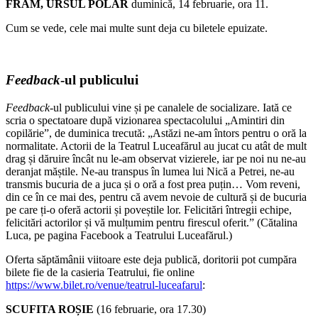
FRAM, URSUL POLAR
duminică, 14 februarie, ora 11.
Cum se vede, cele mai multe sunt deja cu biletele epuizate.
Feedback
-ul publicului
Feedback
-ul publicului vine și pe canalele de socializare. Iată ce
scria o spectatoare după vizionarea spectacolului „Amintiri din
copilărie”, de duminica trecută: „Astăzi ne-am întors pentru o oră la
normalitate. Actorii de la Teatrul Luceafărul au jucat cu atât de mult
drag și dăruire încât nu le-am observat vizierele, iar pe noi nu ne-au
deranjat măștile. Ne-au transpus în lumea lui Nică a Petrei, ne-au
transmis bucuria de a juca și o oră a fost prea puțin… Vom reveni,
din ce în ce mai des, pentru că avem nevoie de cultură și de bucuria
pe care ți-o oferă actorii și poveștile lor. Felicitări întregii echipe,
felicitări actorilor și vă mulțumim pentru firescul oferit.” (Cătalina
Luca, pe pagina Facebook a Teatrului Luceafărul.)
Oferta săptămânii viitoare este deja publică, doritorii pot cumpăra
bilete fie de la casieria Teatrului, fie online
https://www.bilet.ro/venue/teatrul-luceafarul
:
SCUFITA ROȘIE
(16 februarie, ora 17.30)