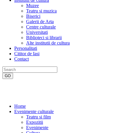
Institutii de cultura
Muzee
Teatru si muzica
Biserici
Galerii de Arta
Centre culturale
Universitati
Biblioteci si librarii
Alte institutii de cultura
Personalitati
Cititor de Iasi
Contact
Home
Evenimente culturale
Teatru si film
Expozitii
Evenimente
Cultura