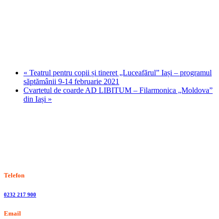
«
Teatrul pentru copii și tineret „Luceafărul” Iași – programul
săptămânii 9-14 februarie 2021
Cvartetul de coarde AD LIBITUM – Filarmonica „Moldova”
din Iași
»
Stiri, informatii culturale, institutii de cultura
Telefon
0232 217 900
Email