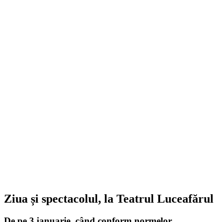
Ziua și spectacolul, la Teatrul Luceafărul
De pe 3 ianuarie, când conform normelor