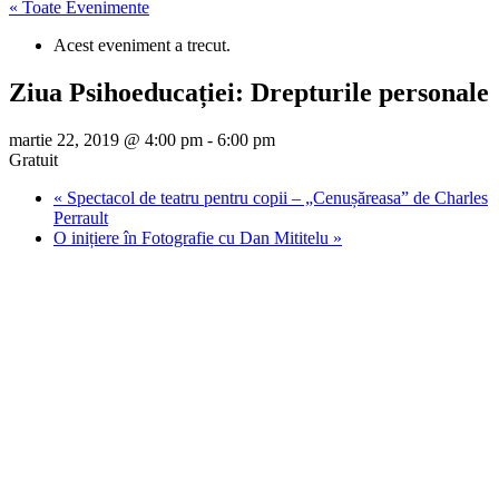
« Toate Evenimente
Acest eveniment a trecut.
Ziua Psihoeducației: Drepturile personale
martie 22, 2019 @ 4:00 pm
-
6:00 pm
Gratuit
«
Spectacol de teatru pentru copii – „Cenușăreasa” de Charles
Perrault
O inițiere în Fotografie cu Dan Mititelu
»