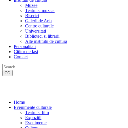
Institutii de cultura
Muzee
Teatru si muzica
Biserici
Galerii de Arta
Centre culturale
Universitati
Biblioteci si librarii
Alte institutii de cultura
Personalitati
Cititor de Iasi
Contact
Home
Evenimente culturale
Teatru si film
Expozitii
Evenimente
Cultura