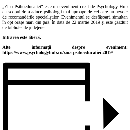
„
Ziua Psihoeducației” este un eveniment creat de Psychology Hub
cu scopul de a aduce psihologii mai aproape de cei care au nevoie
de recomandările specialiștilor. Evenimentul se desfășoară simultan
în opt orașe mari din țară, în data de 22 martie 2019 și este
găzduit
de bibliotecile județene.
Intrarea este liberă.
Alte informații despre eveniment:
https://www.psychologyhub.ro/ziua-psihoeducatiei-2019/