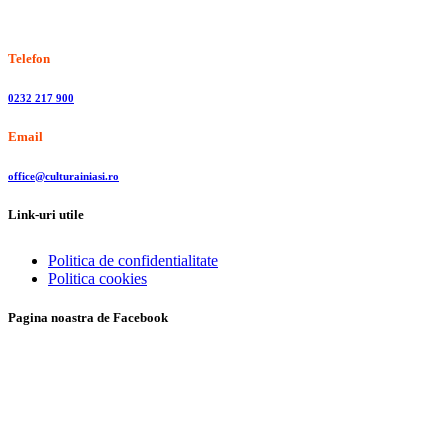
Stiri, informatii culturale, institutii de cultura
Telefon
0232 217 900
Email
office@culturainiasi.ro
Link-uri utile
Politica de confidentialitate
Politica cookies
Pagina noastra de Facebook