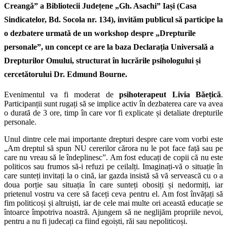
Creangă”
a Bibliotecii Județene „Gh. Asachi” Iași (Casa
Sindicatelor, Bd. Socola nr. 134), invităm publicul să participe la
o dezbatere urmată de un workshop despre „
Drepturile
personale
”, un concept ce are la baza Declarația Universală a
Drepturilor Omului, structurat în lucrările psihologului și
cercetătorului Dr. Edmund Bourne.
Evenimentul va fi moderat de
psihoterapeut Livia Băețică
.
Participanții sunt rugați să se implice activ în dezbaterea care va avea
o durată de 3 ore, timp în care vor fi explicate și detaliate drepturile
personale.
Unul dintre cele mai importante drepturi despre care vom vorbi este
„Am dreptul să spun NU cererilor cărora nu le pot face față sau pe
care nu vreau să le îndeplinesc”. Am fost educați de copii că nu este
politicos sau frumos să-i refuzi pe ceilalți. Imaginați-vă o situație în
care sunteți invitați la o cină, iar gazda insistă să vă servească cu o a
doua porție sau situația în care sunteți obosiți și nedormiți, iar
prietenul vostru va cere să faceți ceva pentru el. Am fost învățați să
fim politicoși și altruiști, iar de cele mai multe ori această educație se
întoarce împotriva noastră. Ajungem să ne neglijăm propriile nevoi,
pentru a nu fi judecați ca fiind egoiști, răi sau nepoliticoși.