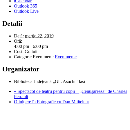
iCalendar
Outlook 365
Outlook Live
Detalii
Dată:
martie 22, 2019
Oră:
4:00 pm - 6:00 pm
Cost:
Gratuit
Categorie Eveniment:
Evenimente
Organizator
Biblioteca Județeană „Gh. Asachi” Iași
«
Spectacol de teatru pentru copii – „Cenușăreasa” de Charles
Perrault
O inițiere în Fotografie cu Dan Mititelu
»