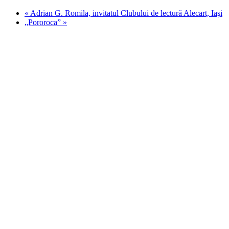
«
Adrian G. Romila, invitatul Clubului de lectură Alecart, Iaşi
„Pororoca”
»