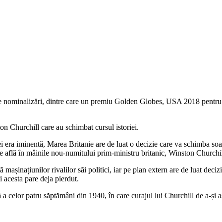
 de nominalizări, dintre care un premiu Golden Globes, USA 2018 pentru
n Churchill care au schimbat cursul istoriei.
i era iminentă, Marea Britanie are de luat o decizie care va schimba soar
 se află în mâinile nou-numitului prim-ministru britanic, Winston Church
 mașinațiunilor rivalilor săi politici, iar pe plan extern are de luat deciz
i acesta pare deja pierdut.
a celor patru săptămâni din 1940, în care curajul lui Churchill de a-și as