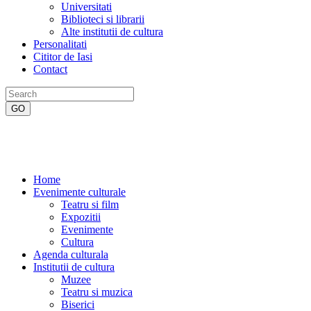
Universitati
Biblioteci si librarii
Alte institutii de cultura
Personalitati
Cititor de Iasi
Contact
Home
Evenimente culturale
Teatru si film
Expozitii
Evenimente
Cultura
Agenda culturala
Institutii de cultura
Muzee
Teatru si muzica
Biserici