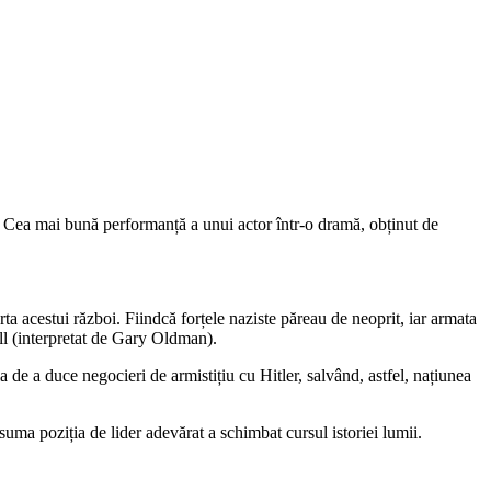
 Cea mai bună performanță a unui actor într-o dramă, obținut de
ta acestui război. Fiindcă forțele naziste păreau de neoprit, iar armata
ill (interpretat de Gary Oldman).
ia de a duce negocieri de armistițiu cu Hitler, salvând, astfel, națiunea
uma poziția de lider adevărat a schimbat cursul istoriei lumii.