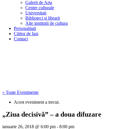
Galerii de Arta
Centre culturale
Universitati
Biblioteci si librarii
Alte institutii de cultura
Personalitati
Cititor de Iasi
Contact
« Toate Evenimente
Acest eveniment a trecut.
„Ziua decisivă” – a doua difuzare
ianuarie 26, 2018 @ 6:00 pm
-
8:00 pm