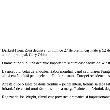
Darkest Hour. Ziua decisivă, un film cu 27 de premii câștigate și 52
actorul principal, Gary Oldman.
Drama pune sub lupă deciziile importante și curajoase făcute de Winsto
La începutul celui de-al doilea război mondial, când capitularea Franțe
aliată era încolțită pe plajele din Dunkirk, soarta Europei occidentale
Acesta duce o luptă pe două fronturi – pe cel intern, trebuie să facă față
britanică de costul unui război, sau de a merge înainte cu războiul, deș
Regizat de Joe Wright, filmul este povestea dramatică și impresionantă 