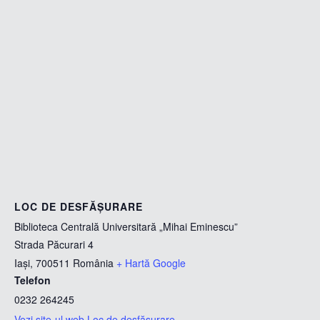
LOC DE DESFĂȘURARE
Biblioteca Centrală Universitară „Mihai Eminescu”
Strada Păcurari 4
Iași
,
700511
România
+ Hartă Google
Telefon
0232 264245
Vezi site-ul web Loc de desfășurare