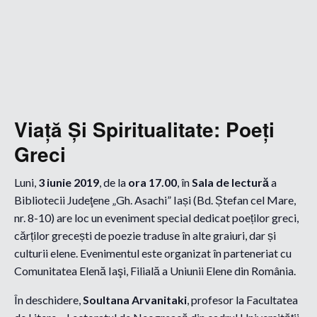
Viață Și Spiritualitate
: Poeți
Greci
Luni,
3 iunie 2019
, de la
ora 17.00
, în
Sala de lectură
a
Bibliotecii Judeţene „Gh. Asachi” Iași (Bd. Ștefan cel Mare,
nr. 8-10) are loc un eveniment special dedicat poeților greci,
cărților grecești de poezie traduse în alte graiuri, dar și
culturii elene. Evenimentul este organizat în parteneriat cu
Comunitatea Elenă Iaşi, Filială a Uniunii Elene din România.
În deschidere,
Soultana Arvanitaki
, profesor la Facultatea