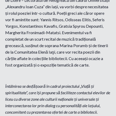
de Litere – Lectoratul de Neogreacă din cadrul Universității
„Alexandru Ioan Cuza” din Iași, va vorbi despre necesitatea
și rolul poeziei într-o cultură. Poeții greci ale căror opere
vor fi amintite sunt: Yannis Ritsos, Odisseas Elitis, Seferis
Yorgos, Konstantinos Kavafis, Gratsia Spyrou Depounti,
Margherita Fronimadi-Matatsi. Evenimentul va fi
completat de un scurt recital de muzică tradițională
grecească, susținut de soprana Marina Porumb și de tinerii
de la Comunitatea Elenă Iaşi, care vor recita poezii din
cărțile aflate în colecțiile bibliotecii. Cu aceeași ocazie a
fost organizată și o expoziție tematică de carte.
Întâlnirea se desfășoară în cadrul proiectului „Viață și
spiritualitate”, care își propune să faciliteze contactul elevilor de
liceu cu diverse zone ale culturii naționale și universale și
interconectarea lor prin dialog cu personalități ale Iașului,
concomitent cu prezentarea ofertei de carte a bibliotecii.