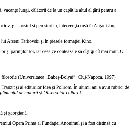
, vacanţe lungi, călătorii de la un capăt la altul al ţării pentru a
ciov, glasnostul şi perestroika, intervenţia rusă în Afganistan,
 lui Arseni Tarkovski şi în piesele formaţiei Kino.
or şi părinţilor lor, iar ceea ce contează e să cîştigi cît mai mult. O
de filosofie (Universitatea „Babeş-Bolyai”, Cluj-Napoca, 1997).
i Tranzit şi al editurilor Idea şi Polirom. În ultimii ani a avut rubrici de
plimentul de cultură
şi
Observator cultural
.
ză şi georgiană
.
remiul Opera Prima al Fundaţiei Anonimul şi a fost distinsă cu