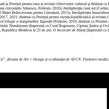
tă la Premiul pentru eseu al revistei
Observator cultural
şi distinsă cu
an-Alexandru Stănescu, Polirom, 2010);
Intelighenţia rusă azi
(Cartier
ul Matei Brâncoveanu pentru Literatură, 2015);
Intelighenţia basarabeană
2017, 2021; distinsă cu Premiul pentru eseistică/publicistică al revistei
O
că trilogie a marginalilor. Izgoniţii
(Polirom, 2019; distinsă cu Premiul 
portului Tismăneanu
(împreună cu Costi Rogozanu, Ciprian Şiulea şi Ovi
);
Republica Moldova la 25 de ani. O încercare de bilanţ
(împreună cu P
ecă”, derulat de Art + Design și co-finanțat de AFCN. Parteneri media