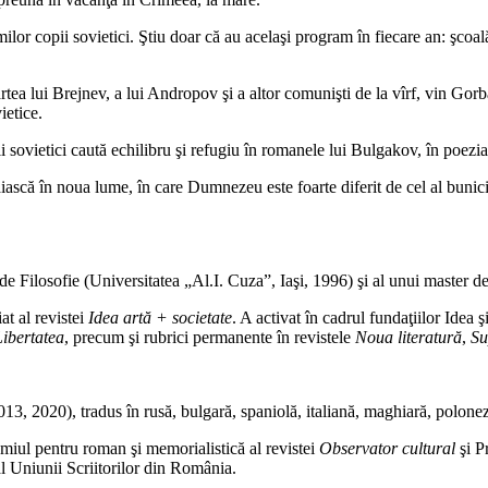
imilor copii sovietici. Ştiu doar că au acelaşi program în fiecare an: şcoală
ea lui Brejnev, a lui Andropov şi a altor comunişti de la vîrf, vin Gorba
ietice.
 sovietici caută echilibru şi refugiu în romanele lui Bulgakov, în poezia
răiască în noua lume, în care Dumnezeu este foarte diferit de cel al bunicil
de Filosofie (Universitatea „Al.I. Cuza”, Iaşi, 1996) şi al unui master 
at al revistei
Idea artă + societate
. A activat în cadrul fundaţiilor Idea ş
Libertatea
, precum şi rubrici permanente în revistele
Noua literatură
,
Su
3, 2020), tradus în rusă, bulgară, spaniolă, italiană, maghiară, polone
emiul pentru roman şi memorialistică al revistei
Observator cultural
şi P
l Uniunii Scriitorilor din România.