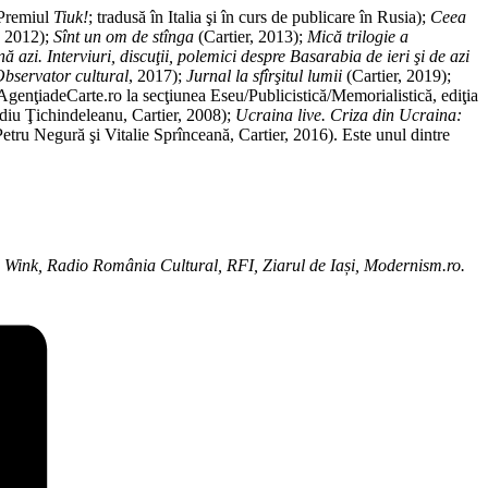
 Premiul
Tiuk!
; tradusă în Italia şi în curs de publicare în Rusia);
Ceea
, 2012);
Sînt un om de stînga
(Cartier, 2013);
Mică trilogie a
 azi. Interviuri, discuţii, polemici despre Basarabia de ieri şi de azi
bservator cultural
, 2017);
Jurnal la sfîrşitul lumii
(Cartier, 2019);
AgenţiadeCarte.ro la secţiunea Eseu/Publicistică/Memorialistică, ediţia
diu Ţichindeleanu, Cartier, 2008);
Ucraina live. Criza din Ucraina:
etru Negură şi Vitalie Sprînceană, Cartier, 2016). Este unul dintre
: Wink, Radio România Cultural, RFI, Ziarul de Iași, Modernism.ro.