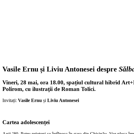
Vasile Ernu și Liviu Antonesei despre
Sălba
Vineri, 28 mai
,
ora 18.00
, spațiul cultural hibrid
Art+
Polirom, cu ilustraţii de Roman Tolici.
Invitați:
Vasile Ernu
și
Liviu Antonesei
Cartea adolescenței
Anii ’80. Patru prieteni se întîlnesc în gara din Chişinău. Vor pleca î