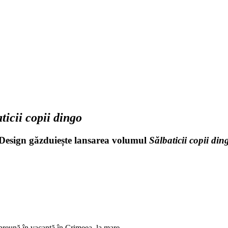
ticii copii dingo
Design
găzduiește lansarea volumul
Sălbaticii copii din
mpreună în vacanţă în Crimeea, la mare.