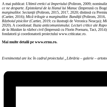
A mai publicat:
Ultimii eretici ai Imperiului
(Polirom, 2009; nominaliza
ce ne desparte. Epistolarul de la Hanul lui Manuc
(împreună cu Bogd
marginalilor. Sectanţii
(Polirom, 2015, 2017, 2020; distinsă cu Premi
(Cartier, 2016);
Mică trilogie a marginalilor. Bandiţii
(Polirom, 2016, 
Războiul pisicilor
(Cartier, 2019; cu ilustraţii de Veronica Neacşu);
Mi
2020). A coordonat:
Iluzia anticomunismului. Lecturi critice ale Ra
de la Maidan la război civil
(împreună cu Florin Poenaru, Tact, 2014
fondatorii şi coordonatorii proiectului www.criticatac.ro.
Mai multe detalii pe www.ernu.ro.
Evenimentul are loc în cadrul proiectului
„
Librăria – galerie – artot