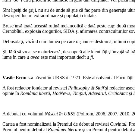
Sînt lipsiţi de griji, nu au de unde să ştie că fac parte din generaţia ult
descoperi locuri extraordinare şi populaţii ciudate.
Brusc însă toată această rutină melancolică e dată peste cap: după moart
Cernobîlul, explozia drogurilor, SIDA şi afirmarea contraculturilor sov
Debusolaţi, văzînd cum lumea pe care o ştiau se destramă, ultimii copii
Şi, fără să vrea, se maturizează, descoperă alte identităţi şi învaţă să t
lume în care
a
avea
este mai important decît
a
fi
.
Vasile Ernu
s-a născut în URSS în 1971. Este absolvent al Facultăţii 
A fost redactor fondator al revistei
Philosophy & Stuff
şi redactor asoci
opinie în
România liberă
,
HotNews
,
Timpul
,
Adevărul
,
CriticAtac
şi
A debutat cu volumul
Născut în URSS
(Polirom, 2006, 2007, 2010, 201
Cartea a fost nominalizată la Premiul de debut al revistei
Cuvîntul
, Pr
Premiul pentru debut al
României literare
şi cu Premiul pentru debut a