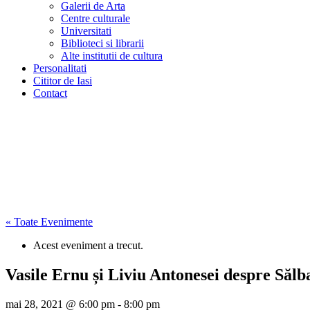
Galerii de Arta
Centre culturale
Universitati
Biblioteci si librarii
Alte institutii de cultura
Personalitati
Cititor de Iasi
Contact
« Toate Evenimente
Acest eveniment a trecut.
Vasile Ernu și Liviu Antonesei despre Sălba
mai 28, 2021 @ 6:00 pm
-
8:00 pm