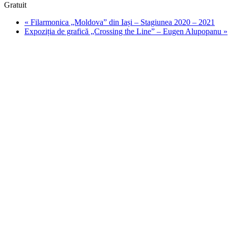
Gratuit
«
Filarmonica „Moldova” din Iași – Stagiunea 2020 – 2021
Expoziția de grafică „Crossing the Line” – Eugen Alupopanu
»