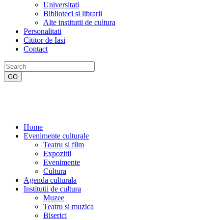
Universitati
Biblioteci si librarii
Alte institutii de cultura
Personalitati
Cititor de Iasi
Contact
Home
Evenimente culturale
Teatru si film
Expozitii
Evenimente
Cultura
Agenda culturala
Institutii de cultura
Muzee
Teatru si muzica
Biserici