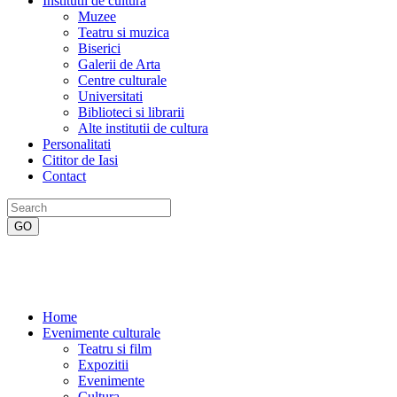
Institutii de cultura
Muzee
Teatru si muzica
Biserici
Galerii de Arta
Centre culturale
Universitati
Biblioteci si librarii
Alte institutii de cultura
Personalitati
Cititor de Iasi
Contact
Home
Evenimente culturale
Teatru si film
Expozitii
Evenimente
Cultura