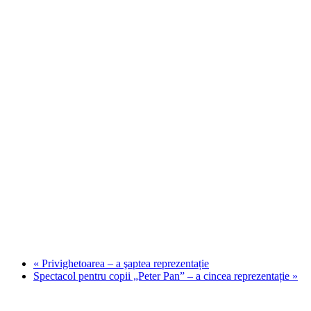
«
Privighetoarea – a şaptea reprezentație
Spectacol pentru copii „Peter Pan” – a cincea reprezentație
»