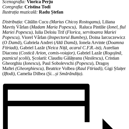
Scenografia:
Viorica Perju
Coregrafia
:
Cristina Todi
Ilustrația muzicală:
Radu Ștefan
Distribuția:
Cătălin Cucu
(Marius Chicoș Rostoganu)
, Liliana
Mavriș Vârlan (
Madam Maria Popescu)
, Raluca Pintilie (
Ionel, fiul
Mariei Popescu)
, Iulia Deloiu Trif (
Florica, servitoarea Mariei
Popescu)
, Viorel Vârlan (
Inspectorul Bumbeș)
, Doina Iarcuczewicz
(
O Damă
), Gabriela Andrei (
Altă Damă)
, Ionela Arvinte (
Doamna
Ftiriadi)
, Gabriel Lazăr (
Neica Niță, acarul C.F.R.-ist)
, Aurelian
Diaconu (
Costică Arion, comis-voiajor)
, Gabriel Lazăr (
Rogojină,
paznicul școlii
), Școlarii: Claudiu Gălățeanu (
Vasilescu)
, Cristian
Gheorghiu (
Ionescu
), Paul Sobolevschi
(Popescu
), Dragoș
Maftei
(Gheorghiescu)
, Beatrice Volbea (
Raul Ftiriadi)
, Gigi Șfaițer
(
Iftodi)
, Camelia Dilbea (
Și…și Smărăndița)
.