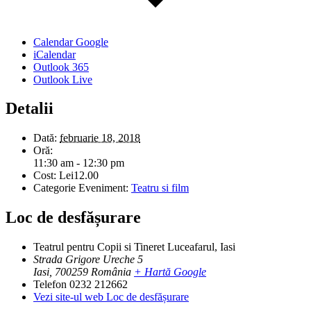
Calendar Google
iCalendar
Outlook 365
Outlook Live
Detalii
Dată:
februarie 18, 2018
Oră:
11:30 am - 12:30 pm
Cost:
Lei12.00
Categorie Eveniment:
Teatru si film
Loc de desfășurare
Teatrul pentru Copii si Tineret Luceafarul, Iasi
Strada Grigore Ureche 5
Iasi
,
700259
România
+ Hartă Google
Telefon
0232 212662
Vezi site-ul web Loc de desfășurare