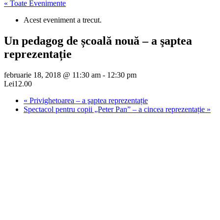
« Toate Evenimente
Acest eveniment a trecut.
Un pedagog de școală nouă – a şaptea
reprezentație
februarie 18, 2018 @ 11:30 am
-
12:30 pm
Lei12.00
«
Privighetoarea – a şaptea reprezentație
Spectacol pentru copii „Peter Pan” – a cincea reprezentație
»