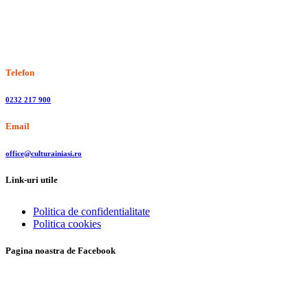
Stiri, informatii culturale, institutii de cultura
Telefon
0232 217 900
Email
office@culturainiasi.ro
Link-uri utile
Politica de confidentialitate
Politica cookies
Pagina noastra de Facebook