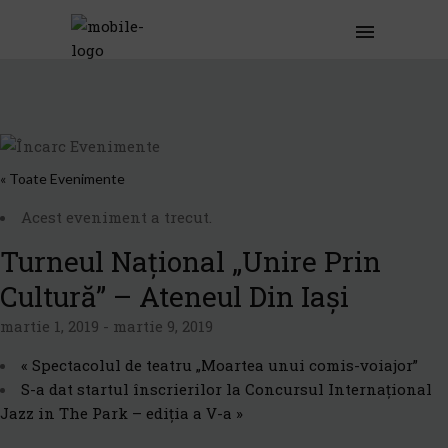
« Toate Evenimente
Acest eveniment a trecut.
Turneul Național „Unire Prin
Cultură” – Ateneul Din Iași
martie 1, 2019
-
martie 9, 2019
«
Spectacolul de teatru „Moartea unui comis-voiajor”
S-a dat startul înscrierilor la Concursul Internațional
Jazz in The Park – ediția a V-a
»