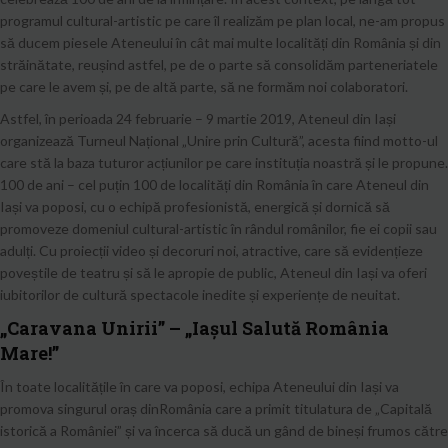
programul cultural-artistic pe care îl realizăm pe plan local, ne-am propus
să ducem piesele Ateneului în cât mai multe localități din România și din
străinătate, reușind astfel, pe de o parte să consolidăm parteneriatele
pe care le avem și, pe de altă parte, să ne formăm noi colaboratori.
Astfel, în perioada 24 februarie – 9 martie 2019, Ateneul din Iași
organizează Turneul Național „Unire prin Cultură”, acesta fiind motto-ul
care stă la baza tuturor acțiunilor pe care instituția noastră și le propune.
100 de ani – cel puțin 100 de localități din România în care Ateneul din
Iași va poposi, cu o echipă profesionistă, energică și dornică să
promoveze domeniul cultural-artistic în rândul românilor, fie ei copii sau
adulți. Cu proiecții video și decoruri noi, atractive, care să evidențieze
poveștile de teatru și să le apropie de public, Ateneul din Iași va oferi
iubitorilor de cultură spectacole inedite și experiențe de neuitat.
„Caravana Unirii” – „Iașul Salută România
Mare!”
În toate localitățile în care va poposi, echipa Ateneului din Iași va
promova singurul oraș dinRomânia care a primit titulatura de „Capitală
istorică a României” și va încerca să ducă un gând de bineși frumos către