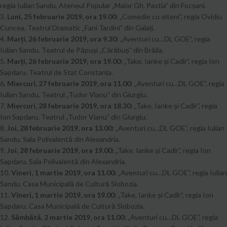
regia Iulian Sandu, Ateneul Popular „Maior Gh. Pastia” din Focșani.
3.
Luni, 25 februarie 2019, ora 19.00:
„Comedie cu olteni”, regia Ovidiu
Cuncea. Teatrul Dramatic „Fani Tardini” din Galați.
4.
Marți, 26 februarie 2019, ora 9.30:
„Aventuri cu…DL GOE”, regia
Iulian Sandu. Teatrul de Păpuși „Cărăbuș” din Brăila.
5.
Marți, 26 februarie 2019, ora 19.00:
„Take, Ianke și Cadîr”, regia Ion
Sapdaru. Teatrul de Stat Constanța.
6.
Miercuri, 27 februarie 2019, ora 11.00:
„Aventuri cu…DL GOE”, regia
Iulian Sandu. Teatrul „Tudor Vianu” din Giurgiu.
7.
Miercuri, 28 februarie 2019, ora 18.30:
„Take, Ianke și Cadîr”, regia
Ion Sapdaru. Teatrul „Tudor Vianu” din Giurgiu.
8.
Joi, 28 februarie 2019, ora 13.00:
„Aventuri cu…DL GOE”, regia Iulian
Sandu. Sala Polivalentă din Alexandria.
9.
Joi, 28 februarie 2019, ora 19.00:
„Take, Ianke și Cadîr”, regia Ion
Sapdaru. Sala Polivalentă din Alexandria.
10.
Vineri, 1 martie 2019, ora 11.00:
„Aventuri cu…DL GOE”, regia Iulian
Sandu. Casa Municipală de Cultură Slobozia.
11.
Vineri, 1 martie 2019, ora 19.00:
„Take, Ianke și Cadîr”, regia Ion
Sapdaru. Casa Municipală de Cultură Slobozia.
12.
Sămbătă, 2 martie 2019, ora 11.00:
„Aventuri cu…DL GOE”, regia