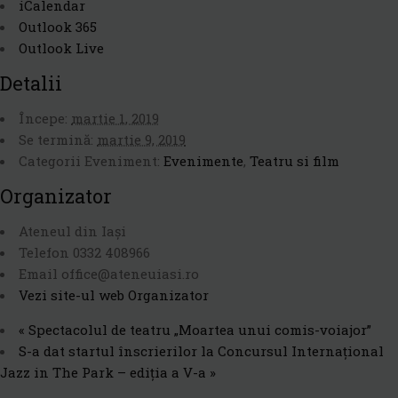
iCalendar
Outlook 365
Outlook Live
Detalii
Începe:
martie 1, 2019
Se termină:
martie 9, 2019
Categorii Eveniment:
Evenimente
,
Teatru si film
Organizator
Ateneul din Iași
Telefon
0332 408966
Email
office@ateneuiasi.ro
Vezi site-ul web Organizator
«
Spectacolul de teatru „Moartea unui comis-voiajor”
S-a dat startul înscrierilor la Concursul Internațional
Jazz in The Park – ediția a V-a
»