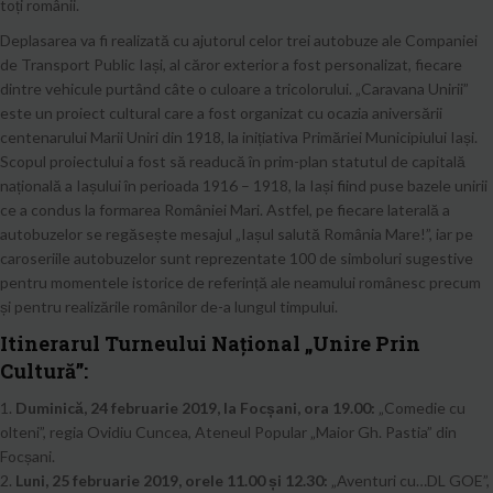
toți românii.
Deplasarea va fi realizată cu ajutorul celor trei autobuze ale Companiei
de Transport Public Iași, al căror exterior a fost personalizat, fiecare
dintre vehicule purtând câte o culoare a tricolorului. „Caravana Unirii”
este un proiect cultural care a fost organizat cu ocazia aniversării
centenarului Marii Uniri din 1918, la inițiativa Primăriei Municipiului Iași.
Scopul proiectului a fost să readucă în prim-plan statutul de capitală
națională a Iașului în perioada 1916 – 1918, la Iași fiind puse bazele unirii
ce a condus la formarea României Mari. Astfel, pe fiecare laterală a
autobuzelor se regăsește mesajul „Iașul salută România Mare!”, iar pe
caroseriile autobuzelor sunt reprezentate 100 de simboluri sugestive
pentru momentele istorice de referință ale neamului românesc precum
și pentru realizările românilor de-a lungul timpului.
Itinerarul Turneului Național „Unire Prin
Cultură”:
1.
Duminică, 24 februarie 2019, la Focșani, ora 19.00:
„Comedie cu
olteni”, regia Ovidiu Cuncea, Ateneul Popular „Maior Gh. Pastia” din
Focșani.
2.
Luni, 25 februarie 2019, orele 11.00 și 12.30:
„Aventuri cu…DL GOE”,