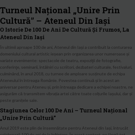
Turneul Național „Unire Prin
Cultură” – Ateneul Din Iași
O Istorie De 100 De Ani De Cultură Și Frumos, La
Ateneul Din Iași
În ultimii aproape 100 de ani, Ateneul din Iași a contribuit la conturarea
domeniului cultural artistic ieșean prin organizarea unor numeroase și
variate evenimente: spectacole de teatru, expoziţii de fotografie,
conferinţe, seminarii, întâlniri cu scriitori, dezbateri culturale, festivaluri,
culminând, în anul 2018, cu turnee de amploare susținute de echipa
Ateneului în întreaga Românie. Povestea continuă și în acest an
aniversar pentru Ateneu și, prin întreaga dedicare a echipei noastre, ne
asigurăm că transmitem vibrația artei către toate colțurile Iașului, dar și
peste granițele sale.
Stagiunea Celor 100 De Ani – Turneul Național
„Unire Prin Cultură”
Anul 2019 este plin de însemnătate pentru Ateneul din Iași, întrucât
celebrează 100 de ani de la înființare. În acest context, pe lângă tot