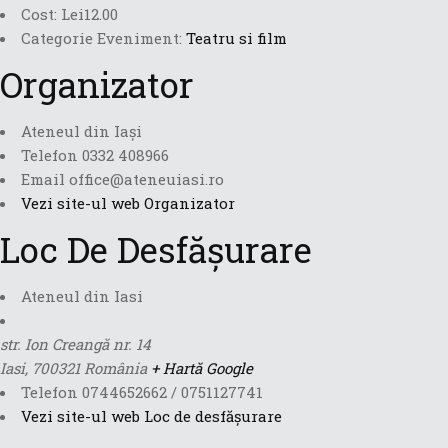
Cost:
Lei12.00
Categorie Eveniment:
Teatru si film
Organizator
Ateneul din Iași
Telefon
0332 408966
Email
office@ateneuiasi.ro
Vezi site-ul web Organizator
Loc De Desfășurare
Ateneul din Iasi
str. Ion Creangă nr. 14
Iasi
,
700321
România
+ Hartă Google
Telefon
0744652662 / 0751127741
Vezi site-ul web Loc de desfășurare