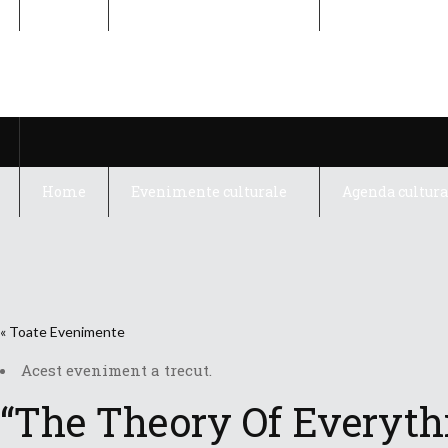
Home
Evenimente culturale
Agenda cultura
Home
Evenimente culturale
Agenda cultura
« Toate Evenimente
Acest eveniment a trecut.
“The Theory Of Everythi