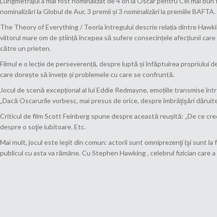
Lungmetrajul a mai fost nominalizat de 4 ori la Oscar pentru Cel mai bun f
nominalizări la Globul de Aur, 3 premii și 3 nominalizări la premiile BAFTA.
The Theory of Everything / Teoria întregului descrie relația dintre Hawkin
viitorul mare om de știință începea să sufere consecințele afecțiunii care 
către un prieten.
Filmul e o lecție de perseverență, despre luptă și înfăptuirea propriului 
care dorește să învețe și problemele cu care se confruntă.
Jocul de scenă excepțional al lui Eddie Redmayne, emoțiile transmise într
„Dacă Oscarurile vorbesc, mai presus de orice, despre îmbrăţişări dăruite
Criticul de film Scott Feinberg spune despre această reușită: „De ce cred 
despre o soţie iubitoare. Etc.
Mai mult, jocul este ieşit din comun: actorii sunt omniprezenţi (şi sunt la 
publicul cu asta va rămâne. Cu Stephen Hawking , celebrul fizician care a 