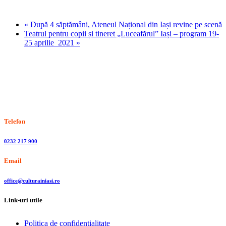
«
După 4 săptămâni, Ateneul Național din Iași revine pe scenă
Teatrul pentru copii și tineret „Luceafărul” Iași – program 19-
25 aprilie 2021
»
Stiri, informatii culturale, institutii de cultura
Telefon
0232 217 900
Email
office@culturainiasi.ro
Link-uri utile
Politica de confidentialitate