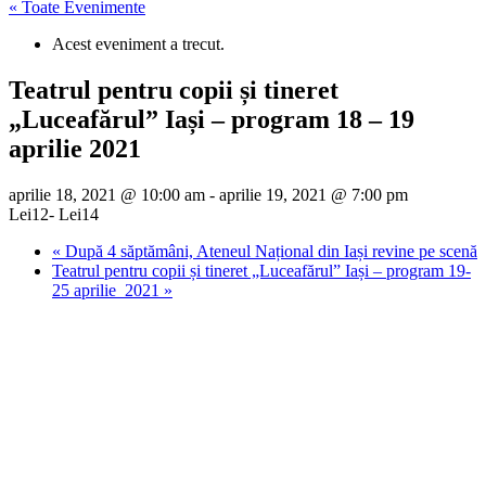
« Toate Evenimente
Acest eveniment a trecut.
Teatrul pentru copii și tineret
„Luceafărul” Iași – program 18 – 19
aprilie 2021
aprilie 18, 2021 @ 10:00 am
-
aprilie 19, 2021 @ 7:00 pm
Lei12- Lei14
«
După 4 săptămâni, Ateneul Național din Iași revine pe scenă
Teatrul pentru copii și tineret „Luceafărul” Iași – program 19-
25 aprilie 2021
»