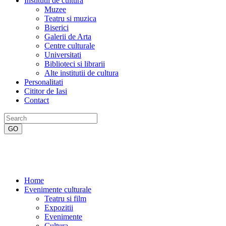
Institutii de cultura
Muzee
Teatru si muzica
Biserici
Galerii de Arta
Centre culturale
Universitati
Biblioteci si librarii
Alte institutii de cultura
Personalitati
Cititor de Iasi
Contact
Home
Evenimente culturale
Teatru si film
Expozitii
Evenimente
Cultura