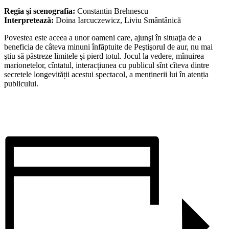
Regia şi scenografia:
Constantin Brehnescu
Interpretează:
Doina Iarcuczewicz, Liviu Smântânică
Povestea este aceea a unor oameni care, ajunşi în situaţia de a
beneficia de câteva minuni înfăptuite de Peştişorul de aur, nu mai
ştiu să păstreze limitele şi pierd totul. Jocul la vedere, mînuirea
marionetelor, cîntatul, interacțiunea cu publicul sînt cîteva dintre
secretele longevității acestui spectacol, a menținerii lui în atenția
publicului.