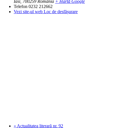
Iasi
,
700259
România
+ Hartă Google
Telefon
0232 212662
Vezi site-ul web Loc de desfășurare
«
Actualitatea literară nr. 92