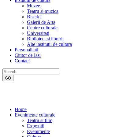
Institutii de cultura
Muzee
Teatru si muzica
Biserici
Galerii de Arta
Centre culturale
Universitati
Biblioteci si librarii
Alte institutii de cultura
Personalitati
Cititor de Iasi
Contact
Home
Evenimente culturale
Teatru si film
Expozitii
Evenimente
Cultura