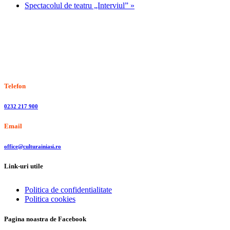
Spectacolul de teatru „Interviul”
»
Stiri, informatii culturale, institutii de cultura
Telefon
0232 217 900
Email
office@culturainiasi.ro
Link-uri utile
Politica de confidentialitate
Politica cookies
Pagina noastra de Facebook