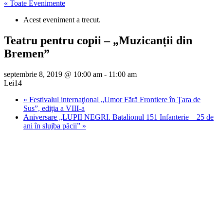
« Toate Evenimente
Acest eveniment a trecut.
Teatru pentru copii – „Muzicanții din
Bremen”
septembrie 8, 2019 @ 10:00 am
-
11:00 am
Lei14
«
Festivalul internaţional „Umor Fără Frontiere în Ţara de
Sus”, ediţia a VIII-a
Aniversare „LUPII NEGRI. Batalionul 151 Infanterie – 25 de
ani în slujba păcii”
»