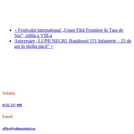
«
Festivalul internaţional „Umor Fără Frontiere în Ţara de
Sus”, ediţia a VIII-a
Aniversare „LUPII NEGRI. Batalionul 151 Infanterie – 25 de
ani în slujba păcii”
»
Stiri, informatii culturale, institutii de cultura
Telefon
0232 217 900
Email
office@culturainiasi.ro