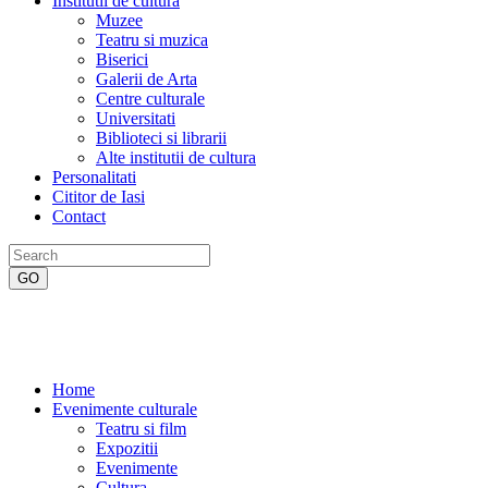
Institutii de cultura
Muzee
Teatru si muzica
Biserici
Galerii de Arta
Centre culturale
Universitati
Biblioteci si librarii
Alte institutii de cultura
Personalitati
Cititor de Iasi
Contact
Home
Evenimente culturale
Teatru si film
Expozitii
Evenimente
Cultura