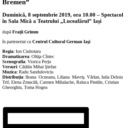
Bremen
”
Duminică
,
8 septembrie 2019, ora 10.00 – Spectacol
în Sala Mică a Teatrului „Luceafărul” Iași
după
Fraţii Grimm
în parteneriat cu
Centrul Cultural German Iaşi
Regia
: Ion Ciubotaru
Dramatizarea
: Oltiţa Cîntec
Scenografia
: Viorica Perju
Versuri
: Cătălin Mihai Ştefan
Muzica
: Radu Sanduloviciu
Distribuția
: Ileana Ocneanu, Liliana Mavriş Vârlan, Iulia Deloiu
Trif, Elena Zmucilă, Carmen Mihalache, Raluca Pintilie, Cristian
Gheorghiu, Toma Hogea