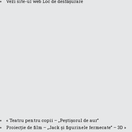
Vezi site-ul web Loc de desfășurare
«
Teatru pentru copii – „Peștișorul de aur”
Proiecție de film – „Jack și figurinele fermecate” – 3D
»