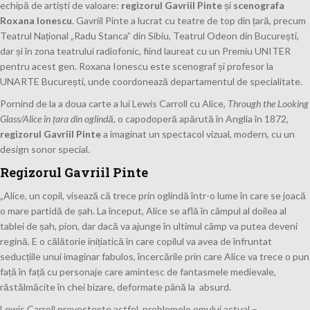
echipă de artiști de valoare:
regizorul Gavriil Pinte
și
scenografa
Roxana Ionescu
. Gavriil Pinte a lucrat cu teatre de top din țară, precum
Teatrul Național „Radu Stanca” din Sibiu, Teatrul Odeon din București,
dar și în zona teatrului radiofonic, fiind laureat cu un Premiu UNITER
pentru acest gen. Roxana Ionescu este scenograf și profesor la
UNARTE București, unde coordonează departamentul de specialitate.
Pornind de la a doua carte a lui Lewis Carroll cu Alice,
Through the Looking
Glass/Alice în țara din oglindă
, o capodoperă apărută în Anglia în 1872,
regizorul Gavriil Pinte
a imaginat un spectacol vizual, modern, cu un
design sonor special.
Regizorul Gavriil Pinte
„Alice, un copil, visează că trece prin oglindă într-o lume în care se joacă
o mare partidă de șah. La început, Alice se află în câmpul al doilea al
tablei de șah, pion, dar dacă va ajunge în ultimul câmp va putea deveni
regină. E o călătorie inițiatică în care copilul va avea de înfruntat
seducțiile unui imaginar fabulos, încercările prin care Alice va trece o pun
față în față cu personaje care amintesc de fantasmele medievale,
răstălmăcite în chei bizare, deformate până la absurd.
Lewis Carroll prevestește astfel problemele omului actual –