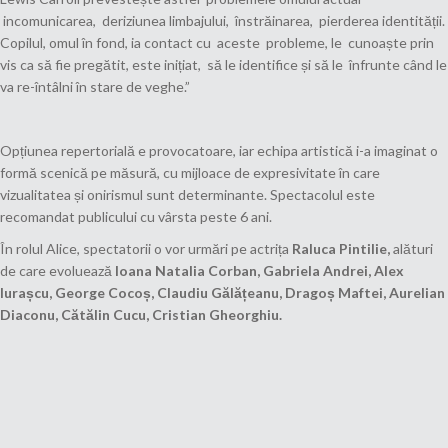
incomunicarea, deriziunea limbajului, înstrăinarea, pierderea identității.
Copilul, omul în fond, ia contact cu aceste probleme, le cunoaște prin
vis ca să fie pregătit, este inițiat, să le identifice și să le înfrunte când le
va re-întâlni în stare de veghe.”
Opțiunea repertorială e provocatoare, iar echipa artistică i-a imaginat o
formă scenică pe măsură, cu mijloace de expresivitate în care
vizualitatea și onirismul sunt determinante. Spectacolul este
recomandat publicului cu vârsta peste 6 ani.
În rolul Alice, spectatorii o vor urmări pe actrița
Raluca Pintilie,
alături
de care evoluează
Ioana Natalia Corban, Gabriela Andrei, Alex
Iurașcu, George Cocoș, Claudiu Gălățeanu, Dragoș Maftei, Aurelian
Diaconu, Cătălin Cucu, Cristian Gheorghiu.