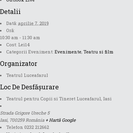
Detalii
Dată:
aprilie 7, 2019
Oră:
10:30 am - 11:30 am
Cost:
Lei14
Categorii Eveniment:
Evenimente
,
Teatru si film
Organizator
Teatrul Luceafarul
Loc De Desfășurare
Teatrul pentru Copii si Tineret Luceafarul, Iasi
Strada Grigore Ureche 5
Iasi
,
700259
România
+ Hartă Google
Telefon
0232 212662