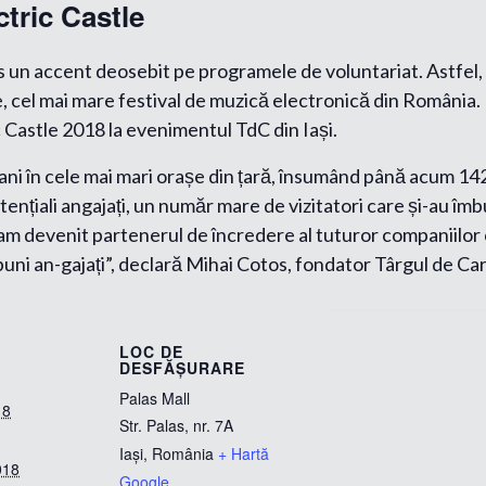
ctric Castle
us un accent deosebit pe programele de voluntariat. Astfel,
e, cel mai mare festival de muzică electronică din România
c Castle 2018 la evenimentul TdC din Iași.
ani în cele mai mari orașe din țară, însumând până acum 14
 potențiali angajați, un număr mare de vizitatori care și-au î
m devenit partenerul de încredere al tuturor companiilor c
uni an-gajați”, declară Mihai Cotos, fondator Târgul de Car
LOC DE
DESFĂȘURARE
Palas Mall
18
Str. Palas, nr. 7A
Iași
,
România
+ Hartă
018
Google