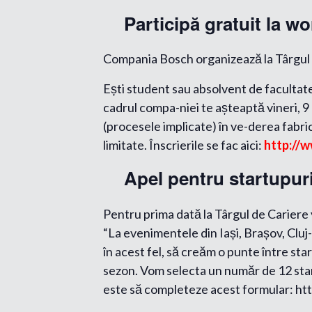
Participă gratuit la 
Compania Bosch organizează la Târgul 
Ești student sau absolvent de facultate
cadrul compa-niei te așteaptă vineri, 
(procesele implicate) în ve-derea fabric
limitate. Înscrierile se fac aici:
http://w
Apel pentru startupur
Pentru prima dată la Târgul de Cariere v
“La evenimentele din Iași, Brașov, Cluj-
în acest fel, să creăm o punte între st
sezon. Vom selecta un număr de 12 start
este să completeze acest formular: ht