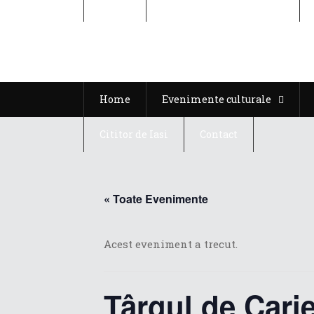
Home
Evenimente culturale
Home
Evenimente culturale
Cititor de Iasi
Contact
« Toate Evenimente
Acest eveniment a trecut.
Târgul de Carie