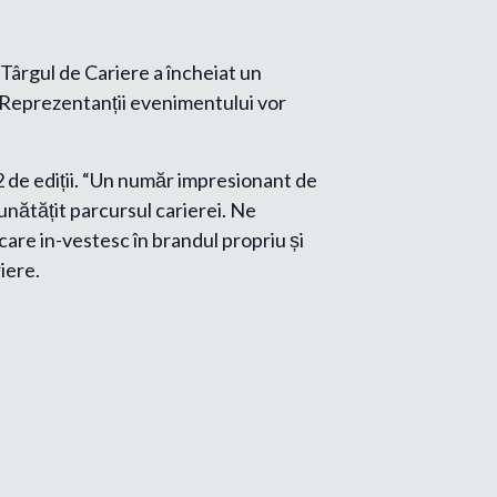
 Târgul de Cariere a încheiat un
. Reprezentanții evenimentului vor
2 de ediții. “Un număr impresionant de
mbunătățit parcursul carierei. Ne
are in-vestesc în brandul propriu și
iere.