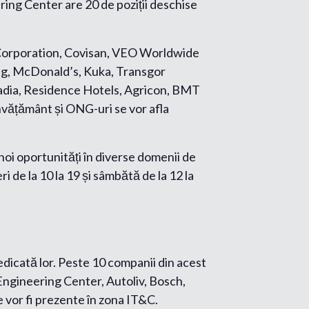
ring Center are 20 de poziții deschise
r Corporation, Covisan, VEO Worldwide
ng, McDonald’s, Kuka, Transgor
cadia, Residence Hotels, Agricon, BMT
învățământ și ONG-uri se vor afla
 noi oportunități în diverse domenii de
i de la 10 la 19 și sâmbătă de la 12 la
edicată lor. Peste 10 companii din acest
Engineering Center, Autoliv, Bosch,
 vor fi prezente în zona IT&C.