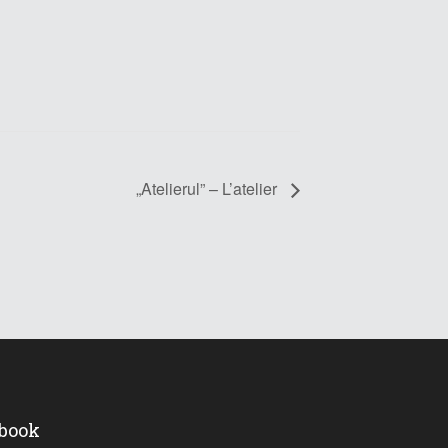
„Atelierul” – L’atelier
ebook