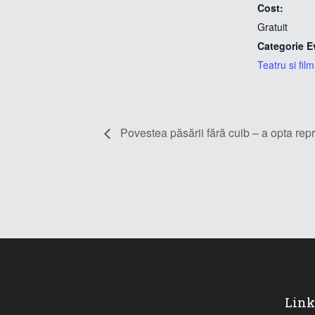
Cost:
Gratuit
Categorie E
Teatru si film
Povestea păsării fără cuib – a opta rep
Link