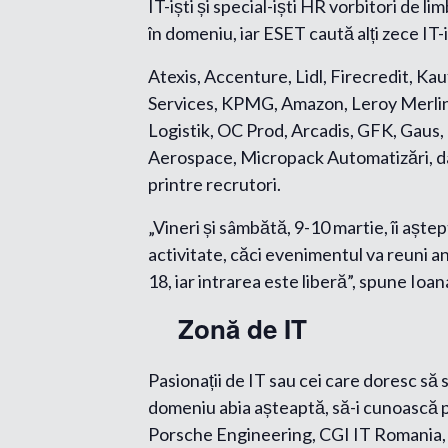
IT-iști și special-iști HR vorbitori d
în domeniu, iar ESET caută alți zece IT-iș
Atexis, Accenture, Lidl, Firecredit, K
Services, KPMG, Amazon, Leroy Merlin,
Logistik, OC Prod, Arcadis, GFK, Gaus
Aerospace, Micropack Automatizări, dar ș
printre recrutori.
„Vineri și sâmbătă, 9-10 martie, îi aște
activitate, căci evenimentul va reuni ang
18, iar intrarea este liberă”, spune Io
Zonă de IT
Pasionații de IT sau cei care doresc să
domeniu abia așteaptă, să-i cunoască p
Porsche Engineering, CGI IT Romania, M