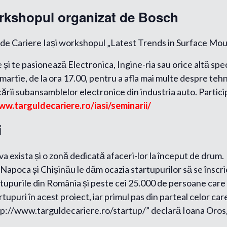
workshopul organizat de Bosch
de Cariere Iași workshopul „Latest Trends in Surface Mo
 și te pasionează Electronica, Ingine-ria sau orice altă spe
9 martie, de la ora 17.00, pentru a afla mai multe despre 
ării subansamblelor electronice din industria auto. Particip
ww.targuldecariere.ro/iasi/seminarii/
i
a exista și o zonă dedicată afaceri-lor la început de drum.
Napoca și Chișinău le dăm ocazia startupurilor să se înscrie
artupurile din România și peste cei 25.000 de persoane care
upuri în acest proiect, iar primul pas din parteal celor ca
tp://www.targuldecariere.ro/startup/” declară Ioana Oros