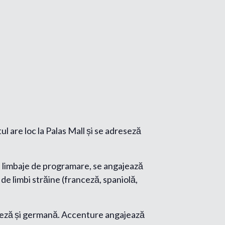
l are loc la Palas Mall și se adreseză
rse limbaje de programare, se angajează
 de limbi străine (franceză, spaniolă,
anceză și germană. Accenture angajează