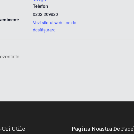
Telefon
0232 209920
veniment:
Vezi site-ul web Loc de
desfășurare
rezentație
-Uri Utile
Pagina Noastra De Fac