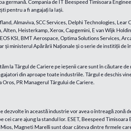
e limba germană. Compania de IT Beespeed Timisoara Enginee
ti pentru a fi angajați la Iași.
aufland, Almaviva, SCC Services, Delphi Technologies, Lea
 Alten, Heisterkamp, Xerox, Capgemini, E van Wijk Holdi
, EOS KSI, BMT Aerospace, Optima Solutions Services, Ar
i ministerul Apărării Naționale și o serie de institiții de 
ptăm la Târgul de Cariere pe ieșenii care sunt în căutare de
ajatori din aproape toate industriile. Târgul e deschis viner
ana Oros, PR Managerul Târgului de Cariere.
 se dezvolte în această industrie vor avea o întreagă zonă d
e cei care ajung la standul lor. ESET, Beespeed Timisoara 
ios, Magneti Marelli sunt doar câteva dintre firmele care