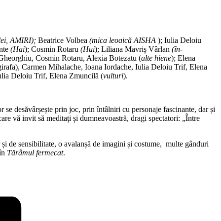
lei, AMIRI);
Beatrice Volbea
(mica leoaică AISHA
); Iulia Deloiu
nte
(Hai
); Cosmin Rotaru
(Hui
); Liliana Mavriș Vârlan
(în-
an Gheorghiu, Cosmin Rotaru, Alexia Botezatu (
alte hiene
); Elena
girafa), Carmen Mihalache, Ioana Iordache, Iulia Deloiu Trif, Elena
lia Deloiu Trif, Elena Zmuncilă (
vulturi
).
r se desăvârșește prin joc, prin întâlniri cu personaje fascinante, dar și
care vă invit să meditați și dumneavoastră, dragi spectatori: „Între
r și de sensibilitate, o avalanșă de imagini și costume, multe gânduri
 în
Tărâmul fermecat
.