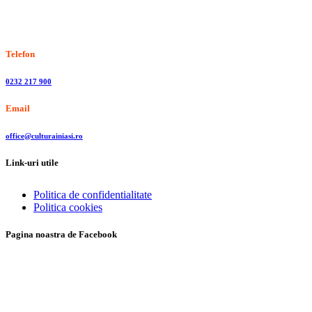
Stiri, informatii culturale, institutii de cultura
Telefon
0232 217 900
Email
office@culturainiasi.ro
Link-uri utile
Politica de confidentialitate
Politica cookies
Pagina noastra de Facebook