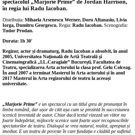
spectacolul „Marjorie Prime” de Jordan Harrison,
în regia lui Radu Iacoban.
Distribuția:
Mihaela Arsenescu Werner, Doru Aftanasiu, Livia
Iorga, Dumitru Georgescu.
Regia:
Radu Iacoban.
Scenografia:
Tudor Prodan.
Durata: 1h 30′
Regizor, actor și dramaturg, Radu Iacoban a absolvit, în anul
2005, Universitatea Naţională de Artă Teatrală şi
Cinematografică „I.L.Caragiale” Bucureşti, Facultatea de
Teatru, specializarea Arta actorului la clasa prof. Gelu Colceag.
În anul 2007 a terminat Masterul în Arta actorului și în anul
2017 Masterul în Arta regizorului de teatru la aceeași
universitate.
„Marjorie Prime”
e un spectacol cu un titlul greu de pronunțat în
limba română, dar ușor de citit așa cum se prezintă în succesiunea
scenică inventată de autor. Chiar dacă textul vizează un viitor nu
foarte îndepărtat, mijlocele scenice sunt foarte ușor recognoscibile
spectatorilor de teatru. Dialogul se vrea natural, realist, apropiat și
imediat. E un teatru de poveste în care fundația e cladită pe sufletul