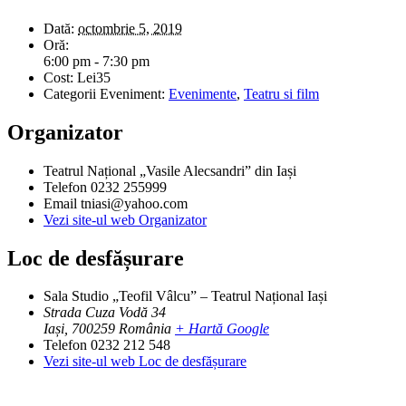
Dată:
octombrie 5, 2019
Oră:
6:00 pm - 7:30 pm
Cost:
Lei35
Categorii Eveniment:
Evenimente
,
Teatru si film
Organizator
Teatrul Național „Vasile Alecsandri” din Iași
Telefon
0232 255999
Email
tniasi@yahoo.com
Vezi site-ul web Organizator
Loc de desfășurare
Sala Studio „Teofil Vâlcu” – Teatrul Național Iași
Strada Cuza Vodă 34
Iași
,
700259
România
+ Hartă Google
Telefon
0232 212 548
Vezi site-ul web Loc de desfășurare