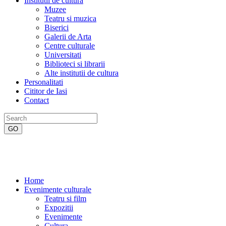
Institutii de cultura
Muzee
Teatru si muzica
Biserici
Galerii de Arta
Centre culturale
Universitati
Biblioteci si librarii
Alte institutii de cultura
Personalitati
Cititor de Iasi
Contact
Home
Evenimente culturale
Teatru si film
Expozitii
Evenimente
Cultura