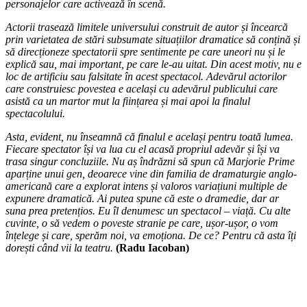
personajelor care activează în scenă.
Actorii trasează limitele universului construit de autor și încearcă
prin varietatea de stări subsumate situațiilor dramatice să conțină și
să direcționeze spectatorii spre sentimente pe care uneori nu și le
explică sau, mai important, pe care le-au uitat. Din acest motiv, nu e
loc de artificiu sau falsitate în acest spectacol. Adevărul actorilor
care construiesc povestea e același cu adevărul publicului care
asistă ca un martor mut la ființarea și mai apoi la finalul
spectacolului.
Asta, evident, nu înseamnă că finalul e același pentru toată lumea.
Fiecare spectator își va lua cu el acasă propriul adevăr și își va
trasa singur concluziile. Nu aș îndrăzni să spun că Marjorie Prime
aparține unui gen, deoarece vine din familia de dramaturgie anglo-
americană care a explorat intens și valoros variațiuni multiple de
expunere dramatică.
Ai putea spune că este o dramedie, dar ar
suna prea pretențios. Eu îl denumesc un spectacol – viață. Cu alte
cuvinte, o să vedem o poveste stranie pe care, ușor-ușor, o vom
înțelege și care, sperăm noi, va emoționa.
De ce? Pentru că asta îți
dorești când vii la teatru.
(Radu Iacoban)