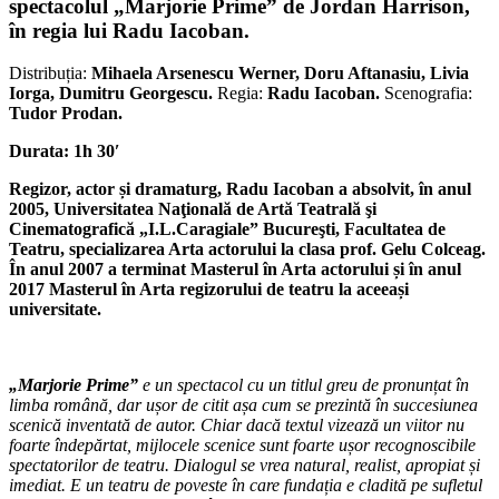
spectacolul „Marjorie Prime” de Jordan Harrison,
în regia lui Radu Iacoban.
Distribuția:
Mihaela Arsenescu Werner, Doru Aftanasiu, Livia
Iorga, Dumitru Georgescu.
Regia:
Radu Iacoban.
Scenografia:
Tudor Prodan.
Durata: 1h 30′
Regizor, actor și dramaturg, Radu Iacoban a absolvit, în anul
2005, Universitatea Naţională de Artă Teatrală şi
Cinematografică „I.L.Caragiale” Bucureşti, Facultatea de
Teatru, specializarea Arta actorului la clasa prof. Gelu Colceag.
În anul 2007 a terminat Masterul în Arta actorului și în anul
2017 Masterul în Arta regizorului de teatru la aceeași
universitate.
„Marjorie Prime”
e un spectacol cu un titlul greu de pronunțat în
limba română, dar ușor de citit așa cum se prezintă în succesiunea
scenică inventată de autor. Chiar dacă textul vizează un viitor nu
foarte îndepărtat, mijlocele scenice sunt foarte ușor recognoscibile
spectatorilor de teatru. Dialogul se vrea natural, realist, apropiat și
imediat. E un teatru de poveste în care fundația e cladită pe sufletul