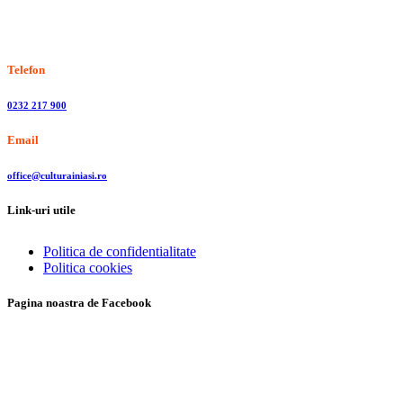
Stiri, informatii culturale, institutii de cultura
Telefon
0232 217 900
Email
office@culturainiasi.ro
Link-uri utile
Politica de confidentialitate
Politica cookies
Pagina noastra de Facebook