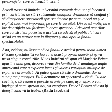
personajelor care activează în scenă.
Actorii trasează limitele universului construit de autor și încearcă
prin varietatea de stări subsumate situațiilor dramatice să conțină și
să direcționeze spectatorii spre sentimente pe care uneori nu și le
explică sau, mai important, pe care le-au uitat. Din acest motiv, nu e
loc de artificiu sau falsitate în acest spectacol. Adevărul actorilor
care construiesc povestea e același cu adevărul publicului care
asistă ca un martor mut la ființarea și mai apoi la finalul
spectacolului.
Asta, evident, nu înseamnă că finalul e același pentru toată lumea.
Fiecare spectator își va lua cu el acasă propriul adevăr și își va
trasa singur concluziile. Nu aș îndrăzni să spun că Marjorie Prime
aparține unui gen, deoarece vine din familia de dramaturgie anglo-
americană care a explorat intens și valoros variațiuni multiple de
expunere dramatică.
Ai putea spune că este o dramedie, dar ar
suna prea pretențios. Eu îl denumesc un spectacol – viață. Cu alte
cuvinte, o să vedem o poveste stranie pe care, ușor-ușor, o vom
înțelege și care, sperăm noi, va emoționa.
De ce? Pentru că asta îți
dorești când vii la teatru.
(Radu Iacoban)