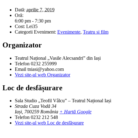
Dată:
aprilie 7, 2019
Oră:
6:00 pm - 7:30 pm
Cost:
Lei35
Categorii Eveniment:
Evenimente
,
Teatru si film
Organizator
Teatrul Național „Vasile Alecsandri” din Iași
Telefon
0232 255999
Email
tniasi@yahoo.com
Vezi site-ul web Organizator
Loc de desfășurare
Sala Studio „Teofil Vâlcu” – Teatrul Național Iași
Strada Cuza Vodă 34
Iași
,
700259
România
+ Hartă Google
Telefon
0232 212 548
Vezi site-ul web Loc de desfășurare