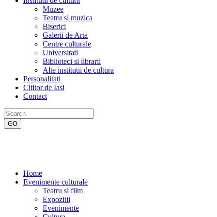
Institutii de cultura
Muzee
Teatru si muzica
Biserici
Galerii de Arta
Centre culturale
Universitati
Biblioteci si librarii
Alte institutii de cultura
Personalitati
Cititor de Iasi
Contact
Home
Evenimente culturale
Teatru si film
Expozitii
Evenimente
Cultura