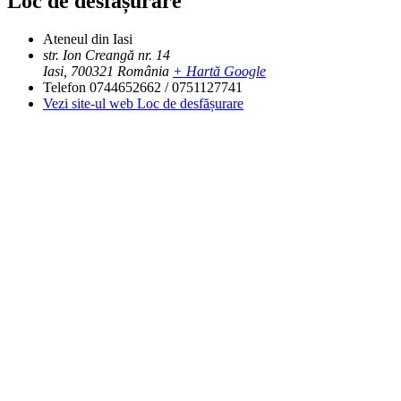
Loc de desfășurare
Ateneul din Iasi
str. Ion Creangă nr. 14
Iasi
,
700321
România
+ Hartă Google
Telefon
0744652662 / 0751127741
Vezi site-ul web Loc de desfășurare