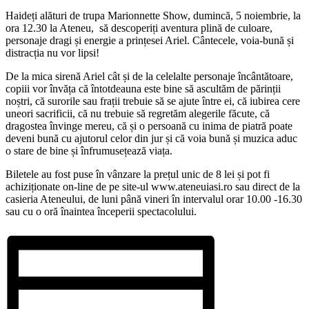
Haideți alături de trupa Marionnette Show, dumincă, 5 noiembrie, la
ora 12.30 la Ateneu, să descoperiți aventura plină de culoare,
personaje dragi și energie a prințesei Ariel. Cântecele, voia-bună și
distracția nu vor lipsi!
De la mica sirenă Ariel cât și de la celelalte personaje încântătoare,
copiii vor învăța că întotdeauna este bine să ascultăm de părinții
noștri, că surorile sau frații trebuie să se ajute între ei, că iubirea cere
uneori sacrificii, că nu trebuie să regretăm alegerile făcute, că
dragostea învinge mereu, că și o persoană cu inima de piatră poate
deveni bună cu ajutorul celor din jur și că voia bună și muzica aduc
o stare de bine și înfrumusețează viața.
Biletele au fost puse în vânzare la prețul unic de 8 lei și pot fi
achiziționate on-line de pe site-ul www.ateneuiasi.ro sau direct de la
casieria Ateneului, de luni până vineri în intervalul orar 10.00 -16.30
sau cu o oră înaintea începerii spectacolului.