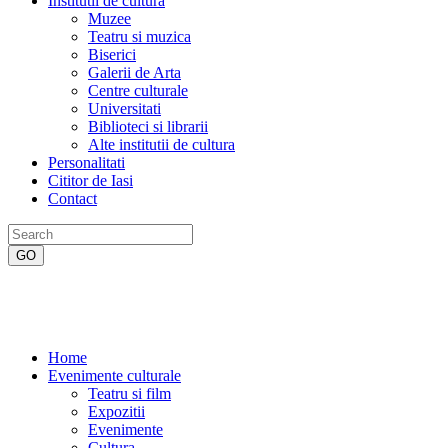
Institutii de cultura
Muzee
Teatru si muzica
Biserici
Galerii de Arta
Centre culturale
Universitati
Biblioteci si librarii
Alte institutii de cultura
Personalitati
Cititor de Iasi
Contact
Home
Evenimente culturale
Teatru si film
Expozitii
Evenimente
Cultura