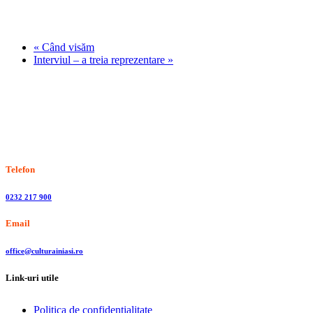
«
Când visăm
Interviul – a treia reprezentare
»
Stiri, informatii culturale, institutii de cultura
Telefon
0232 217 900
Email
office@culturainiasi.ro
Link-uri utile
Politica de confidentialitate