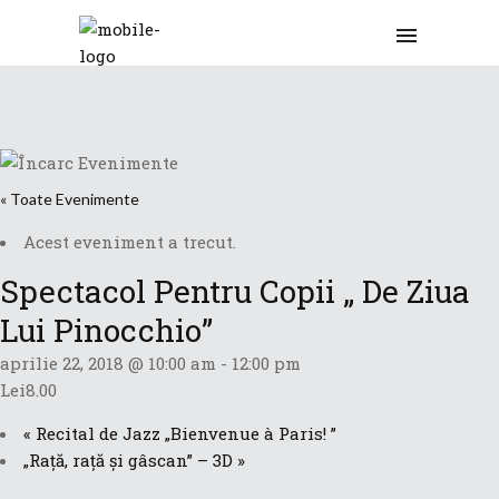
« Toate Evenimente
Acest eveniment a trecut.
Spectacol Pentru Copii „ De Ziua
Lui Pinocchio”
aprilie 22, 2018 @ 10:00 am
-
12:00 pm
Lei8.00
«
Recital de Jazz „Bienvenue à Paris! ”
„Rață, rață și gâscan” – 3D
»