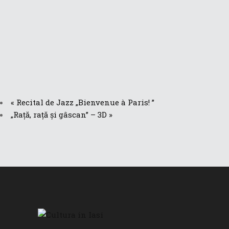
«
Recital de Jazz „Bienvenue à Paris! ”
„Rață, rață și gâscan” – 3D
»