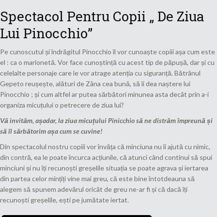
Spectacol Pentru Copii „ De Ziua
Lui Pinocchio”
Pe cunoscutul și îndrăgitul Pinocchio îl vor cunoaște copiii așa cum este
el : ca o marionetă. Vor face cunoștință cu acest tip de păpușă, dar și cu
celelalte personaje care le vor atrage atenția cu siguranță. Bătrânul
Gepeto reușește, alături de Zâna cea bună, să îi dea naștere lui
Pinocchio ; și cum altfel ar putea sărbători minunea asta decât prin a-i
organiza micuțului o petrecere de ziua lui?
Vă invităm, așadar, la ziua micuțului Pinicchio să ne distrăm împreună și
să îl sărbătorim așa cum se cuvine!
Din spectacolul nostru copiii vor învăța că minciuna nu îi ajută cu nimic,
din contră, ea le poate încurca acțiunile, că atunci când continui să spui
minciuni și nu îți recunoști greșelile situația se poate agrava și iertarea
din partea celor mințiți vine mai greu, că este bine întotdeauna să
alegem să spunem adevărul oricât de greu ne-ar fi și că dacă îți
recunoști greșelile, ești pe jumătate iertat.