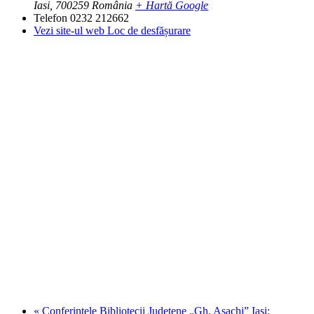
Iasi
,
700259
România
+ Hartă Google
Telefon
0232 212662
Vezi site-ul web Loc de desfășurare
«
Conferinţele Bibliotecii Judeţene „Gh. Asachi” Iaşi: