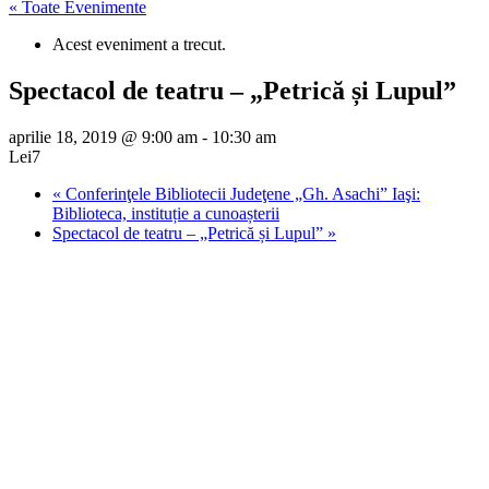
« Toate Evenimente
Acest eveniment a trecut.
Spectacol de teatru – „Petrică și Lupul”
aprilie 18, 2019 @ 9:00 am
-
10:30 am
Lei7
«
Conferinţele Bibliotecii Judeţene „Gh. Asachi” Iaşi:
Biblioteca, instituție a cunoașterii
Spectacol de teatru – „Petrică și Lupul”
»