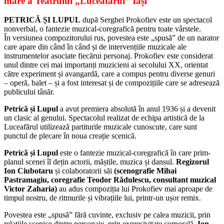
mare a Teatrului „Luceafărul” Iași
PETRICĂ ȘI LUPUL
după Serghei Prokofiev este un spectacol
nonverbal, o fantezie muzical-coregrafică pentru toate vârstele.
În versiunea compozitorului rus, povestea este „spusă” de un narator
care apare din când în când și de intervențiile muzicale ale
instrumentelor asociate fiecărui personaj. Prokofiev este considerat
unul dintre cei mai importanți muzicieni ai secolului XX, orientat
către experiment și avangardă, care a compus pentru diverse genuri
– operă, balet – și a fost interesat și de compozițiile care se adresează
publicului tânăr.
Petrică și Lupul
a avut premiera absolută în anul 1936 și a devenit
un clasic al genului. Spectacolul realizat de echipa artistică de la
Luceafărul utilizează partiturile muzicale cunoscute, care sunt
punctul de plecare în noua creație scenică.
Petrică și Lupul
este o fantezie muzical-coregrafică în care prim-
planul scenei îl dețin actorii, măștile, muzica și dansul.
Regizorul
Ion Ciubotaru
și colaboratorii săi
(scenografie Mihai
Pastramagiu, coregrafie Teodor Rădulescu, consultant muzical
Victor Zaharia)
au adus compoziția lui Prokofiev mai aproape de
timpul nostru, de ritmurile și vibrațiile lui, printr-un ușor remix.
Povestea este „spusă” fără cuvinte, exclusiv pe calea muzicii, prin
relațiile scenice dintre personaje, prin expresivitate corporală.
Ion