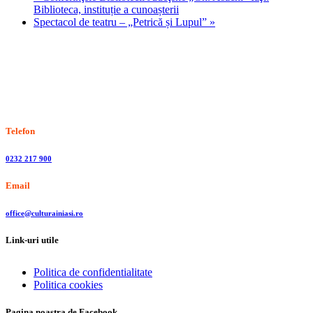
Biblioteca, instituție a cunoașterii
Spectacol de teatru – „Petrică și Lupul”
»
Stiri, informatii culturale, institutii de cultura
Telefon
0232 217 900
Email
office@culturainiasi.ro
Link-uri utile
Politica de confidentialitate
Politica cookies
Pagina noastra de Facebook