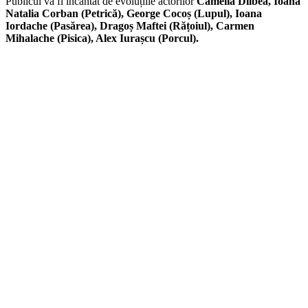
Publicul va fi încântat de evoluțiile actorilor
Camelia Dilbea, Ioana
Natalia Corban (Petrică), George Cocoș (Lupul), Ioana
Iordache (Pasărea), Dragoș Maftei (Rățoiul), Carmen
Mihalache (Pisica), Alex Iurașcu (Porcul).