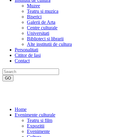
Institutii de cultura
Muzee
Teatru si muzica
Biserici
Galerii de Arta
Centre culturale
Universitati
Biblioteci si librarii
Alte institutii de cultura
Personalitati
Cititor de Iasi
Contact
Home
Evenimente culturale
Teatru si film
Expozitii
Evenimente
Cultura