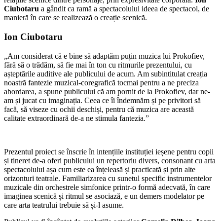
Ciubotaru
a gândit ca ramă a spectacolului ideea de spectacol, de
manieră în care se realizează o creație scenică.
Ion Ciubotaru
„Am considerat că e bine să adaptăm puțin muzica lui Prokofiev,
fără să o trădăm, să fie mai în ton cu ritmurile prezentului, cu
așteptările auditive ale publicului de acum. Am subintitulat creația
noastră fantezie muzical-coregrafică tocmai pentru a ne preciza
abordarea, a spune publicului că am pornit de la Prokofiev, dar ne-
am și jucat cu imaginația. Ceea ce îi îndemnăm și pe privitori să
facă, să viseze cu ochii deschiși, pentru că muzica are această
calitate extraordinară de-a ne stimula fantezia.”
Prezentul proiect se înscrie în intențiile instituției ieșene pentru copii
și tineret de-a oferi publicului un repertoriu divers, consonant cu arta
spectacolului așa cum este ea înțeleasă și practicată și prin alte
orizonturi teatrale. Familiarizarea cu sunetul specific instrumentelor
muzicale din orchestrele simfonice printr-o formă adecvată, în care
imaginea scenică și ritmul se asociază, e un demers modelator pe
care arta teatrului trebuie să și-l asume.