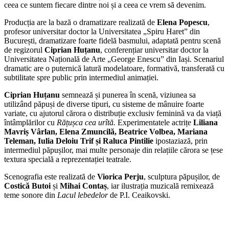
ceea ce suntem fiecare dintre noi și a ceea ce vrem să devenim.
Producția are la bază o dramatizare realizată de
Elena Popescu
,
profesor universitar doctor la Universitatea „Spiru Haret” din
București, dramatizare foarte fidelă basmului, adaptată pentru scenă
de regizorul
Ciprian Huțanu
, conferențiar universitar doctor la
Universitatea Națională de Arte „George Enescu” din Iași. Scenariul
dramatic are o puternică latură modelatoare, formativă, transferată cu
subtilitate spre public prin intermediul animației.
Ciprian Huțanu
semnează și punerea în scenă, viziunea sa
utilizând păpuși de diverse tipuri, cu sisteme de mânuire foarte
variate, cu ajutorul cărora o distribuție exclusiv feminină va da viață
întâmplărilor cu
Rățușca cea urîtă.
Experimentatele actrițe
Liliana
Mavriș Vârlan, Elena Zmuncilă, Beatrice Volbea, Mariana
Teleman, Iulia Deloiu Trif și Raluca Pintilie
ipostaziază, prin
intermediul păpușilor, mai multe personaje din relațiile cărora se țese
textura specială a reprezentației teatrale.
Scenografia este realizată de
Viorica Perju
, sculptura păpușilor, de
Costică Butoi
și
Mihai Contaș
, iar ilustrația muzicală remixează
teme sonore din
Lacul lebedelor
de P.I. Ceaikovski.