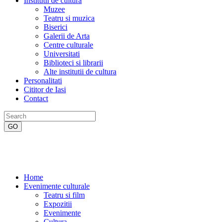
Institutii de cultura
Muzee
Teatru si muzica
Biserici
Galerii de Arta
Centre culturale
Universitati
Biblioteci si librarii
Alte institutii de cultura
Personalitati
Cititor de Iasi
Contact
Home
Evenimente culturale
Teatru si film
Expozitii
Evenimente
Cultura