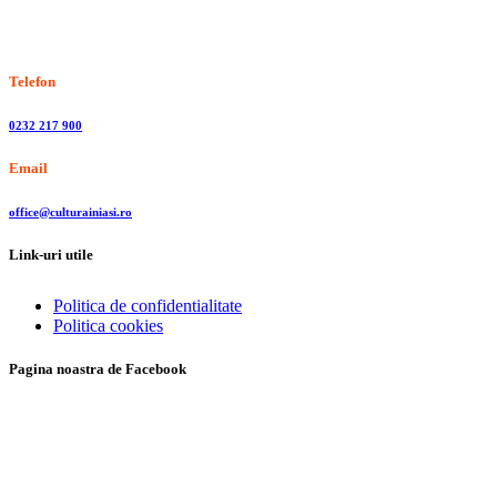
Stiri, informatii culturale, institutii de cultura
Telefon
0232 217 900
Email
office@culturainiasi.ro
Link-uri utile
Politica de confidentialitate
Politica cookies
Pagina noastra de Facebook