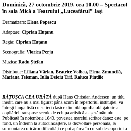
Duminică, 27 octombrie 2019, ora 10.00 – Spectacol
în sala Mică a Teatrului „Luceafărul” Iași
Dramatizare:
Elena Popescu
Adaptare:
Ciprian Huțanu
Regia:
Ciprian Huțanu
Scenografia:
Viorica Perju
Muzica:
Radu Ștefan
Distribuție:
Liliana Vârlan, Beatrice Volbea, Elena Zmuncilă,
Mariana Teleman, Iulia Deloiu Trif, Raluca Pintilie
RĂȚUȘCA CEA URÂTĂ
după Hans Christian Andersen: un titlu
inedit, care nu a mai figurat până acum în repertoriul instituției, va
întregi lunga listă cu scrieri clasice din bibliografia obligatorie a
copilăriei transpuse scenic de echipa artistică a așezământului.
Publicată în noiembrie 1843, povestea marelui scriitor danez este, pe
fond, un îndemn la autocunoaștere, la dezvoltare personală, la
surmontarea oricăror dificultăți ce pot apărea în cursul descoperirii a