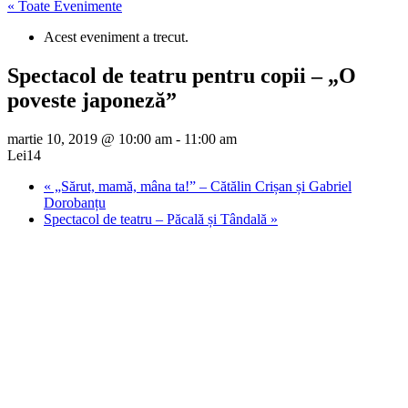
« Toate Evenimente
Acest eveniment a trecut.
Spectacol de teatru pentru copii – „O
poveste japoneză”
martie 10, 2019 @ 10:00 am
-
11:00 am
Lei14
«
„Sărut, mamă, mâna ta!” – Cătălin Crișan și Gabriel
Dorobanțu
Spectacol de teatru – Păcală și Tândală
»