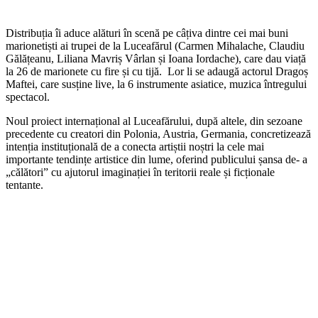
Distribuția îi aduce alături în scenă pe câțiva dintre cei mai buni
marionetiști ai trupei de la Luceafărul (Carmen Mihalache, Claudiu
Gălățeanu, Liliana Mavriș Vârlan și Ioana Iordache), care dau viață
la 26 de marionete cu fire și cu tijă. Lor li se adaugă actorul Dragoș
Maftei, care susține live, la 6 instrumente asiatice, muzica întregului
spectacol.
Noul proiect internațional al Luceafărului, după altele, din sezoane
precedente cu creatori din Polonia, Austria, Germania, concretizează
intenția instituțională de a conecta artiștii noștri la cele mai
importante tendințe artistice din lume, oferind publicului șansa de- a
„călători” cu ajutorul imaginației în teritorii reale și ficționale
tentante.