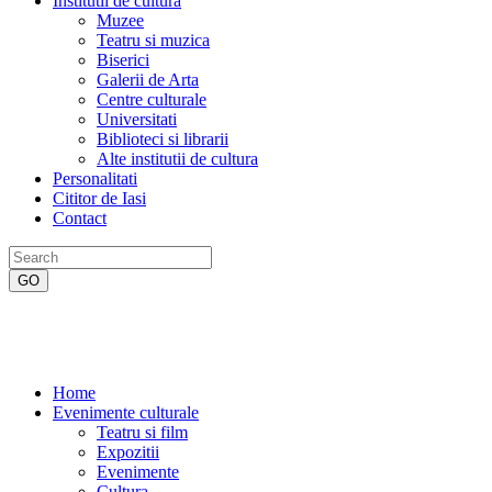
Institutii de cultura
Muzee
Teatru si muzica
Biserici
Galerii de Arta
Centre culturale
Universitati
Biblioteci si librarii
Alte institutii de cultura
Personalitati
Cititor de Iasi
Contact
Home
Evenimente culturale
Teatru si film
Expozitii
Evenimente
Cultura