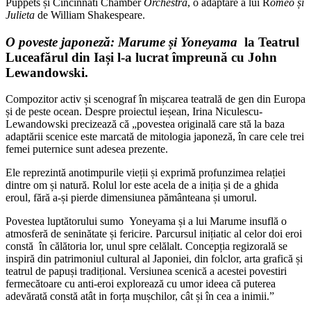
Puppets și Cincinnati Chamber
Orchestra
, o adaptare a lui R
omeo și
Julieta
de William Shakespeare.
O poveste japoneză: Marume și Yoneyama
la Teatrul
Luceafărul din Iași l-a lucrat împreună cu John
Lewandowski.
Compozitor activ și scenograf în mișcarea teatrală de gen din Europa
și de peste ocean. Despre proiectul ieșean, Irina Niculescu-
Lewandowski precizează că „povestea originală care stă la baza
adaptării scenice este marcată de mitologia japoneză, în care cele trei
femei puternice sunt adesea prezente.
Ele reprezintă anotimpurile vieții și exprimă profunzimea relației
dintre om și natură. Rolul lor este acela de a iniția și de a ghida
eroul, fără a-și pierde dimensiunea pământeana și umorul.
Povestea luptătorului sumo Yoneyama și a lui Marume insuflă o
atmosferă de seninătate și fericire. Parcursul inițiatic al celor doi eroi
constă în călătoria lor, unul spre celălalt. Concepția regizorală se
inspiră din patrimoniul cultural al Japoniei, din folclor, arta grafică și
teatrul de papuși tradițional. Versiunea scenică a acestei povestiri
fermecătoare cu anti-eroi explorează cu umor ideea că puterea
adevărată constă atât in forța mușchilor, cât și în cea a inimii.”