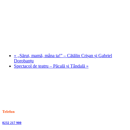
«
„Sărut, mamă, mâna ta!” – Cătălin Crișan și Gabriel
Dorobanțu
Spectacol de teatru – Păcală și Tândală
»
Stiri, informatii culturale, institutii de cultura
Telefon
0232 217 900