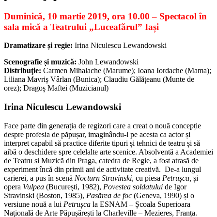
Duminică
,
10 martie 2019, ora 10.00 – Spectacol în
sala mică a Teatrului „Luceafărul” Iași
Dramatizare și regie:
Irina Niculescu Lewandowski
Scenografie și muzică:
John Lewandowski
Distribuţie:
Carmen Mihalache (Marume); Ioana Iordache (Mama);
Liliana Mavriș Vârlan (Bunica); Claudiu Gălățeanu (Munte de
orez); Dragoș Maftei (Muzicianul)
Irina Niculescu Lewandowski
Face parte din generația de regizori care a creat o nouă concepție
despre profesia de păpușar, imaginându-l pe acesta ca actor și
interpret capabil să practice diferite tipuri și tehnici de teatru și să
aibă o deschidere spre celelalte arte scenice. Absolventă a Academiei
de Teatru si Muzică din Praga, catedra de Regie, a fost atrasă de
experiment încă din primii ani de activitate creativă. De-a lungul
carierei, a pus în scenă
Nocturn Stravinski
, cu piesa
Petrușca,
și
opera
Vulpea
(București, 1982),
Povestea soldatului
de Igor
Stravinski (Boston, 1985),
Pasărea de foc
(Geneva, 1990) și o
versiune nouă a lui
Petrușca
la ESNAM – Școala Superioara
Națională de Arte Păpușărești la Charleville – Mezieres, Franța.