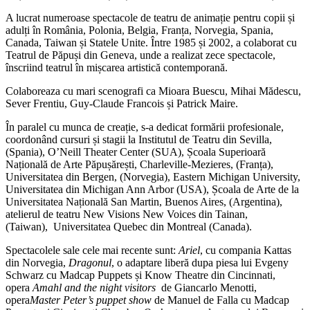
A lucrat numeroase spectacole de teatru de animație pentru copii și
adulți în România, Polonia, Belgia, Franța, Norvegia, Spania,
Canada, Taiwan și Statele Unite. Între 1985 și 2002, a colaborat cu
Teatrul de Păpuși din Geneva, unde a realizat zece spectacole,
înscriind teatrul în mișcarea artistică contemporană.
Colaboreaza cu mari scenografi ca Mioara Buescu, Mihai Mădescu,
Sever Frentiu, Guy-Claude Francois și Patrick Maire.
În paralel cu munca de creație, s-a dedicat formării profesionale,
coordonând cursuri și stagii la Institutul de Teatru din Sevilla,
(Spania), O’Neill Theater Center (SUA), Școala Superioară
Națională de Arte Păpușărești, Charleville-Mezieres, (Franța),
Universitatea din Bergen, (Norvegia), Eastern Michigan University,
Universitatea din Michigan Ann Arbor (USA), Școala de Arte de la
Universitatea Națională San Martin, Buenos Aires, (Argentina),
atelierul de teatru New Visions New Voices din Tainan,
(Taiwan), Universitatea Quebec din Montreal (Canada).
Spectacolele sale cele mai recente sunt:
Ariel
, cu compania Kattas
din Norvegia,
Dragonul
, o adaptare liberă dupa piesa lui Evgeny
Schwarz cu Madcap Puppets și Know Theatre din Cincinnati,
opera
Amahl and the night visitors
de Giancarlo Menotti,
opera
Master Peter’s puppet show
de Manuel de Falla cu Madcap