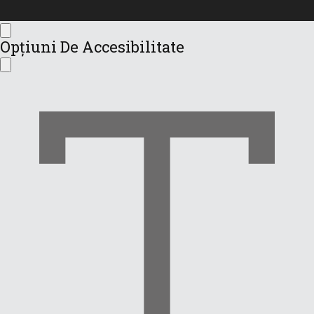
Accesibilitate
Opțiuni De Accesibilitate