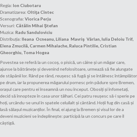
Regia:
Ion Ciubotaru
Dramatizarea:
Oltiţa Cîntec
Scenografia:
Viorica Perju
Versuri:
Cătălin Mihai Ştefan
Muzica:
Radu Sanduloviciu
Distribuția:
Ileana Ocneanu, Liliana Mavriş Vârlan, Iulia Deloiu Trif,
Elena Zmucilă, Carmen Mihalache, Raluca Pintilie, Cristian
Gheorghiu, Toma Hogea
Povestea se referă la un cocoș, o pisică, un câine și un măgar care,
ajunse la bătrânețe și devenind nefolositoare, urmează să fie alungate
de stăpânii lor. Rând pe rând, reușesc să fugă şi se întâlnesc întâmplător
pe drum, iar la propunerea măgarului pornesc prin pădure spre Bremen,
orașul care pentru ei înseamnă un nou început. Obosiți și înfometați,
decid să înnopteze în casa unor tâlhari. Cei patru reușesc să-i sperie pe
hoți, urcându-se unul în spatele celuilalt și cântând. Hoții fug din casă și
lasă sălașul muzicanților. În final, ei ajung la Bremen și visul lor de a
deveni muzicieni se îndeplinește: participă la un concurs pe care îl
câștigă.