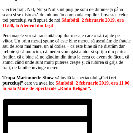
Cei trei frați, Naf, Nif și Nuf sunt puși pe șotii de dimineață până
seara și se distrează de minune în compania copiilor. Povestea celor
trei purceluși va fi spusă de noi
Sâmbătă, 2 februarie 2019, ora
11:00, la Ateneul din Iași!
Personajele vor să transmită copiilor mesaje care o să-i ajute pe
viitor. Un prim mesaj spune că este bine mereu să ascultăm de fratele
sau de sora mai mare, un al doilea – că este bine să ne distrăm dar
trebuie și să muncim, că mereu vom găsi ajutor și sprijin din partea
fraților, că e bine să ne gândim din timp la ceea ce avem de făcut, că
atunci când unde sunt mulți puterea crește și că iubirea și grija de
frați, de familie învinge mereu.
Trupa Marionnette Show
vă invită la spectacolul
„Cei trei
purceluși”
care va avea loc
Sâmbătă, 2 februarie 2019, ora 11.00,
în Sala Mare de Spectacole „Radu Beligan”.