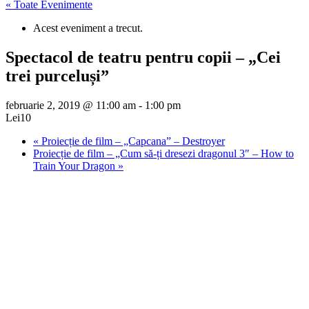
« Toate Evenimente
Acest eveniment a trecut.
Spectacol de teatru pentru copii – „Cei
trei purceluși”
februarie 2, 2019 @ 11:00 am
-
1:00 pm
Lei10
«
Proiecție de film – „Capcana” – Destroyer
Proiecție de film – „Cum să-ți dresezi dragonul 3″ – How to
Train Your Dragon
»