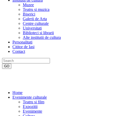
Institutii de cultura
Muzee
Teatru si muzica
Biserici
Galerii de Arta
Centre culturale
Universitati
Biblioteci si librarii
Alte institutii de cultura
Personalitati
Cititor de Iasi
Contact
Home
Evenimente culturale
Teatru si film
Expozitii
Evenimente
Cultura