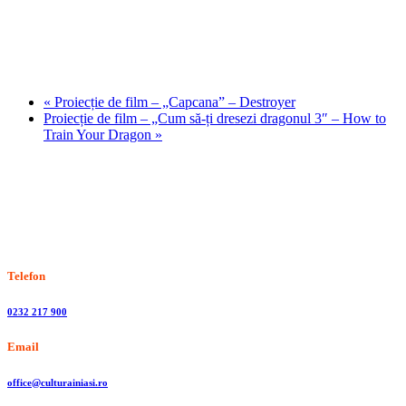
«
Proiecție de film – „Capcana” – Destroyer
Proiecție de film – „Cum să-ți dresezi dragonul 3″ – How to
Train Your Dragon
»
Stiri, informatii culturale, institutii de cultura
Telefon
0232 217 900
Email
office@culturainiasi.ro