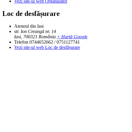
Vezi site-ul web Organizator
Loc de desfășurare
Ateneul din Iasi
str. Ion Creangă nr. 14
Iasi
,
700321
România
+ Hartă Google
Telefon
0744652662 / 0751127741
Vezi site-ul web Loc de desfășurare