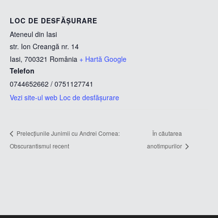
LOC DE DESFĂȘURARE
Ateneul din Iasi
str. Ion Creangă nr. 14
Iasi
,
700321
România
+ Hartă Google
Telefon
0744652662 / 0751127741
Vezi site-ul web Loc de desfășurare
Prelecțiunile Junimii cu Andrei Cornea:
În căutarea
Obscurantismul recent
anotimpurilor