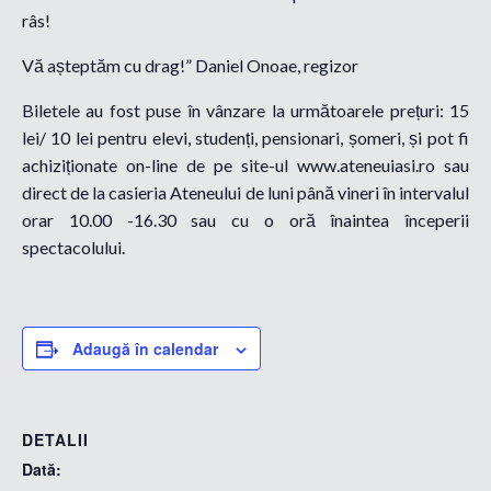
râs!
Vă așteptăm cu drag!” Daniel Onoae, regizor
Biletele au fost puse în vânzare la următoarele prețuri: 15
lei/ 10 lei pentru elevi, studenți, pensionari, șomeri, și pot fi
achiziționate on-line de pe site-ul www.ateneuiasi.ro sau
direct de la casieria Ateneului de luni până vineri în intervalul
orar 10.00 -16.30 sau cu o oră înaintea începerii
spectacolului.
Adaugă în calendar
DETALII
Dată: