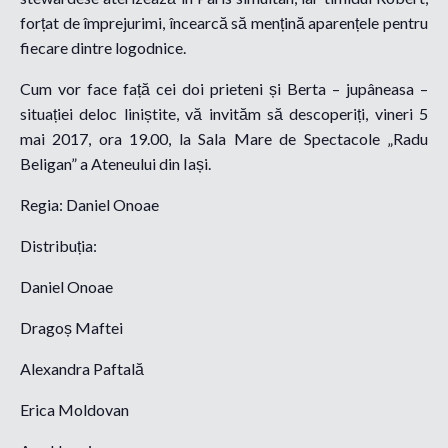
forțat de împrejurimi, încearcă să mențină aparențele pentru
fiecare dintre logodnice.
Cum vor face față cei doi prieteni și Berta – jupâneasa –
situației deloc liniștite, vă invităm să descoperiți, vineri 5
mai 2017, ora 19.00, la Sala Mare de Spectacole „Radu
Beligan” a Ateneului din Iași.
Regia: Daniel Onoae
Distribuția:
Daniel Onoae
Dragoș Maftei
Alexandra Paftală
Erica Moldovan