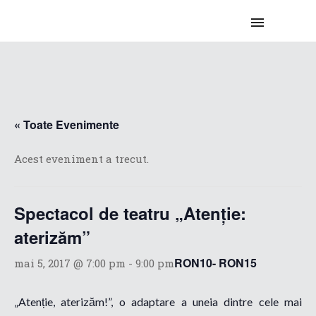
« Toate Evenimente
Acest eveniment a trecut.
Spectacol de teatru „Atenție:
aterizăm”
RON10- RON15
mai 5, 2017 @ 7:00 pm
-
9:00 pm
„
Atenție, aterizăm!”, o adaptare a uneia dintre cele mai