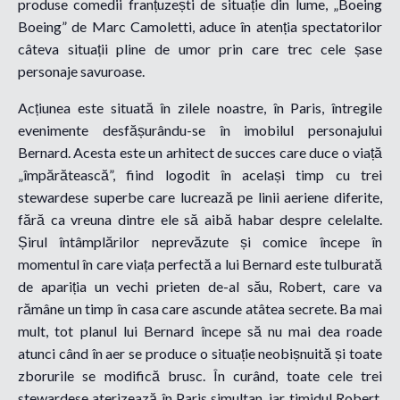
produse comedii franțuzești de situație din lume, „Boeing
Boeing” de Marc Camoletti, aduce în atenția spectatorilor
câteva situații pline de umor prin care trec cele șase
personaje savuroase.
Acțiunea este situată în zilele noastre, în Paris, întregile
evenimente desfășurându-se în imobilul personajului
Bernard. Acesta este un arhitect de succes care duce o viață
„împărătească”, fiind logodit în același timp cu trei
stewardese superbe care lucrează pe linii aeriene diferite,
fără ca vreuna dintre ele să aibă habar despre celelalte.
Șirul întâmplărilor neprevăzute și comice începe în
momentul în care viața perfectă a lui Bernard este tulburată
de apariția un vechi prieten de-al său, Robert, care va
rămâne un timp în casa care ascunde atâtea secrete. Ba mai
mult, tot planul lui Bernard începe să nu mai dea roade
atunci când în aer se produce o situație neobișnuită și toate
zborurile se modifică brusc. În curând, toate cele trei
stewardese aterizează în Paris simultan, iar timidul Robert,