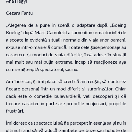
Ana Hegyi
Cezara Fantu
„
Alegerea de a pune în scenă o adaptare după „Boeing
Boeing” după Marc Camoletti a survenit în urma dorinței de
a scoate în evidență situații normale din viața unor oameni,
expuse într-o manieră comică. Toate cele șase personaje au
caractere și moduri de viață diferite, însă aduse în situații
mai mult sau mai puțin extreme, încep să reacționeze așa
cum se așteaptă spectatorul, sau nu.
Am încercat, și îmi place să cred că am reușit, să conturez
fiecare personaj într-un mod diferit și surprinzător. Chiar
dacă este o comedie bulevardieră, veți descoperi și că
fiecare caracter în parte are propriile neajunsuri, propriile
frustrări.
Îmi doresc ca spectacolul să fie perceput în esența sa și nu în
ultimul rând să vă aducă zâmbete pe buze sau hohote de