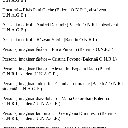
U.N.A.G.E.)
Doctorul – Elvis Paul Gache (Balerin O.N.R.I., absolvent
U.N.A.G.E.)
Asistent medical – Andrei Dexamir (Balerin O.N.R.I., absolvent
U.N.A.G.E.)
Asistent medical – Răzvan Vieriu (Balerin O.N.R.I.)
Personaj imaginar târâtor – Erica Pinzano (Balerină O.N.R.I.)
Personaj imaginar târâtor – Cristina Pavone (Balerină O.N.R.I.)
Personaj imaginar târâtor – Alexandru Bogdan Radu (Balerin
O.N.R.I., student U.N.A.G.E.)
Personaj imaginar animalic – Claudia Tudorache (Balerină O.N.R.I.,
studentă U.N.A.G.E.)
Personaj imaginar diavolul alb – Maria Cotorobai (Balerină
O.N.R.I., studentă U.N.A.G.E.)
Personaj imaginar fantomatic – Georgiana Dimitrescu (Balerină
O.N.R.I., studentă U.N.A.G.E.)