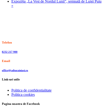
Expoziția „La Vest de Nordul Lunii”, semnată de Luigi Puiu
»
Stiri, informatii culturale, institutii de cultura
Telefon
0232 217 900
Email
office@culturainiasi.ro
Link-uri utile
Politica de confidentialitate
Politica cookies
Pagina noastra de Facebook