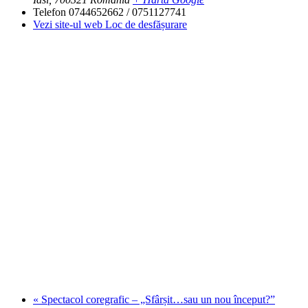
Telefon
0744652662 / 0751127741
Vezi site-ul web Loc de desfășurare
«
Spectacol coregrafic – „Sfârșit…sau un nou început?”