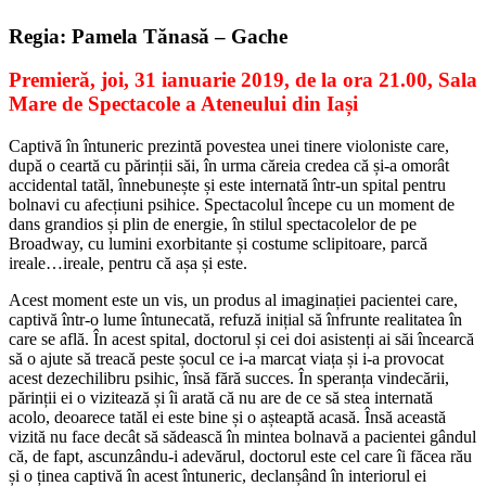
Regia: Pamela Tănasă – Gache
Premieră, joi, 31 ianuarie 2019, de la ora 21.00, Sala
Mare de Spectacole a Ateneului din Iași
Captivă în întuneric prezintă povestea unei tinere violoniste care,
după o ceartă cu părinții săi, în urma căreia credea că și-a omorât
accidental tatăl, înnebunește și este internată într-un spital pentru
bolnavi cu afecțiuni psihice. Spectacolul începe cu un moment de
dans grandios și plin de energie, în stilul spectacolelor de pe
Broadway, cu lumini exorbitante și costume sclipitoare, parcă
ireale…ireale, pentru că așa și este.
Acest moment este un vis, un produs al imaginației pacientei care,
captivă într-o lume întunecată, refuză inițial să înfrunte realitatea în
care se află. În acest spital, doctorul și cei doi asistenți ai săi încearcă
să o ajute să treacă peste șocul ce i-a marcat viața și i-a provocat
acest dezechilibru psihic, însă fără succes. În speranța vindecării,
părinții ei o vizitează și îi arată că nu are de ce să stea internată
acolo, deoarece tatăl ei este bine și o așteaptă acasă. Însă această
vizită nu face decât să sădească în mintea bolnavă a pacientei gândul
că, de fapt, ascunzându-i adevărul, doctorul este cel care îi făcea rău
și o ținea captivă în acest întuneric, declanșând în interiorul ei