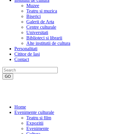
Institutii de cultura
Muzee
Teatru si muzica
Biserici
Galerii de Arta
Centre culturale
Universitati
Biblioteci si librarii
Alte institutii de cultura
Personalitati
Cititor de Iasi
Contact
Home
Evenimente culturale
Teatru si film
Expozitii
Evenimente
Cultura