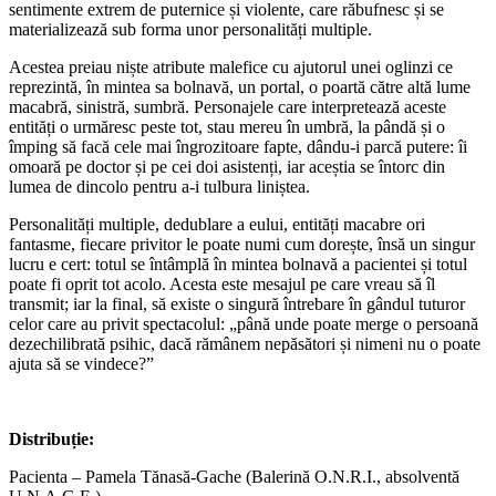
sentimente extrem de puternice și violente, care răbufnesc și se
materializează sub forma unor personalități multiple.
Acestea preiau niște atribute malefice cu ajutorul unei oglinzi ce
reprezintă, în mintea sa bolnavă, un portal, o poartă către altă lume
macabră, sinistră, sumbră. Personajele care interpretează aceste
entități o urmăresc peste tot, stau mereu în umbră, la pândă și o
împing să facă cele mai îngrozitoare fapte, dându-i parcă putere: îi
omoară pe doctor și pe cei doi asistenți, iar aceștia se întorc din
lumea de dincolo pentru a-i tulbura liniștea.
Personalități multiple, dedublare a eului, entități macabre ori
fantasme, fiecare privitor le poate numi cum dorește, însă un singur
lucru e cert: totul se întâmplă în mintea bolnavă a pacientei și totul
poate fi oprit tot acolo. Acesta este mesajul pe care vreau să îl
transmit; iar la final, să existe o singură întrebare în gândul tuturor
celor care au privit spectacolul: „până unde poate merge o persoană
dezechilibrată psihic, dacă rămânem nepăsători și nimeni nu o poate
ajuta să se vindece?”
Distribuție:
Pacienta – Pamela Tănasă-Gache (Balerină O.N.R.I., absolventă