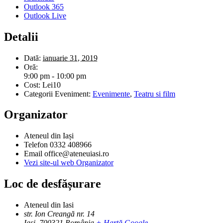
Outlook 365
Outlook Live
Detalii
Dată:
ianuarie 31, 2019
Oră:
9:00 pm - 10:00 pm
Cost:
Lei10
Categorii Eveniment:
Evenimente
,
Teatru si film
Organizator
Ateneul din Iași
Telefon
0332 408966
Email
office@ateneuiasi.ro
Vezi site-ul web Organizator
Loc de desfășurare
Ateneul din Iasi
str. Ion Creangă nr. 14
Iasi
,
700321
România
+ Hartă Google