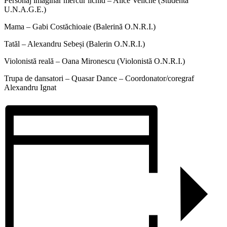
Personaj imaginar mercur lichid – Alice Veliche (Studentă
U.N.A.G.E.)
Mama – Gabi Costăchioaie (Balerină O.N.R.I.)
Tatăl – Alexandru Sebeși (Balerin O.N.R.I.)
Violonistă reală – Oana Mironescu (Violonistă O.N.R.I.)
Trupa de dansatori – Quasar Dance – Coordonator/coregraf
Alexandru Ignat