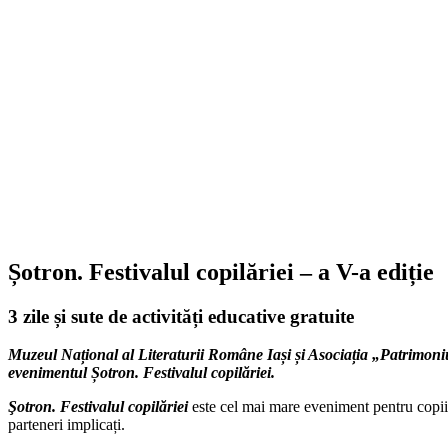
Șotron. Festivalul copilăriei – a V-a ediție
3 zile și sute de activități educative gratuite
Muzeul Național al Literaturii Române Iași și Asociația „Patrimoni
evenimentul Șotron. Festivalul copilăriei.
Şotron. Festivalul copilăriei
este cel mai mare eveniment pentru copii 
parteneri implicați.