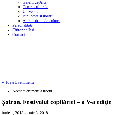
Galerii de Arta
Centre culturale
Universitati
Biblioteci si librarii
Alte institutii de cultura
Personalitati
Cititor de Iasi
Contact
« Toate Evenimente
Acest eveniment a trecut.
Șotron. Festivalul copilăriei – a V-a ediție
iunie 1, 2018
-
iunie 3, 2018