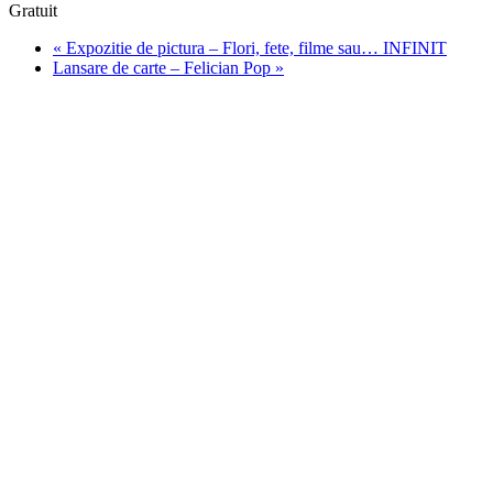
Gratuit
«
Expozitie de pictura – Flori, fete, filme sau… INFINIT
Lansare de carte – Felician Pop
»