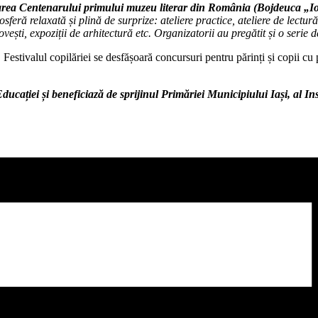
rsarea Centenarului primului muzeu literar din România (Bojdeuca „Io
osferă relaxată și plină de surprize: ateliere practice, ateliere de lectură
ști, expoziții de arhitectură etc. Organizatorii au pregătit și o serie de 
ivalul copilăriei se desfășoară concursuri pentru părinți și copii cu prem
ducației și beneficiază de sprijinul Primăriei Municipiului Iași, al In