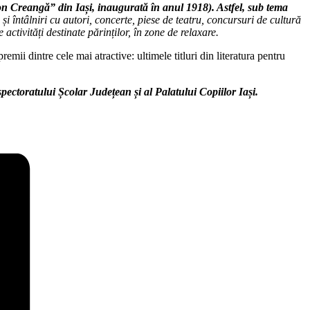
n Creangă” din Iași, inaugurată în anul 1918). Astfel, sub tema
 și întâlniri cu autori, concerte, piese de teatru, concursuri de cultură
activități destinate părinților, în zone de relaxare.
ii dintre cele mai atractive: ultimele titluri din literatura pentru
spectoratului Școlar Județean și al Palatului Copiilor Iași.