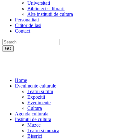
Universitati
Biblioteci si librarii
Alte institutii de cultura
Personalitati
Cititor de Iasi
Contact
Home
Evenimente culturale
Teatru si film
Expozitii
Evenimente
Cultura
Agenda culturala
Institutii de cultura
Muzee
Teatru si muzica
Biserici