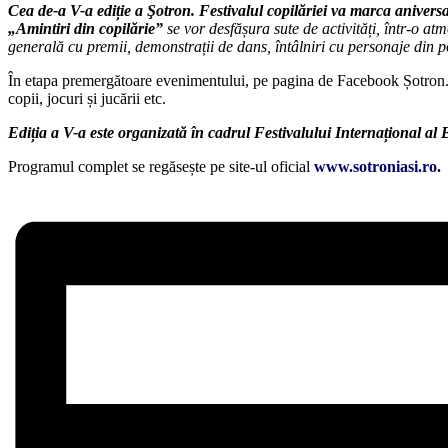
Cea de-a V-a ediție a Şotron. Festivalul copilăriei va marca anive
„Amintiri din copilărie”
se vor desfășura sute de activități, într-o atm
generală cu premii, demonstrații de dans, întâlniri cu personaje din pove
În etapa premergătoare evenimentului, pe pagina de Facebook Șotron. Fest
copii, jocuri și jucării etc.
Ediția a V-a este organizată în cadrul Festivalului Internațional al E
Programul complet se regăsește pe site-ul oficial
www.sotroniasi.ro.