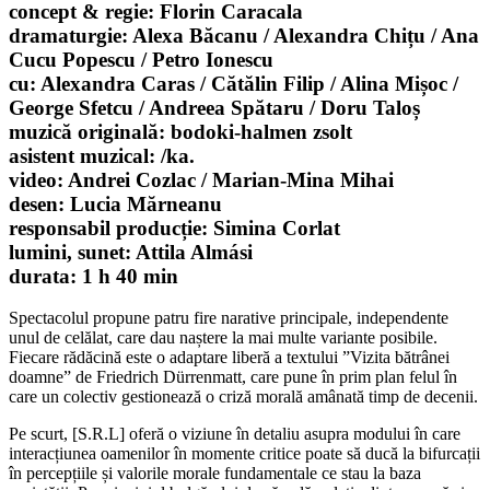
concept & regie: Florin Caracala
dramaturgie: Alexa Băcanu / Alexandra Chițu / Ana
Cucu Popescu / Petro Ionescu
cu: Alexandra Caras / Cătălin Filip / Alina Mișoc /
George Sfetcu / Andreea Spătaru / Doru Taloș
muzică originală: bodoki-halmen zsolt
asistent muzical: /ka.
video: Andrei Cozlac / Marian-Mina Mihai
desen: Lucia Mărneanu
responsabil producție: Simina Corlat
lumini, sunet: Attila Almási
durata: 1 h 40 min
Spectacolul propune patru fire narative principale, independente
unul de celălat, care dau naștere la mai multe variante posibile.
Fiecare rădăcină este o adaptare liberă a textului ”Vizita bătrânei
doamne” de Friedrich Dürrenmatt, care pune în prim plan felul în
care un colectiv gestionează o criză morală amânată timp de decenii.
Pe scurt, [S.R.L] oferă o viziune în detaliu asupra modului în care
interacțiunea oamenilor în momente critice poate să ducă la bifurcații
în percepțiile și valorile morale fundamentale ce stau la baza