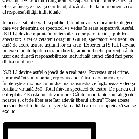
societății. Pe principiul bulgărelui de zăpadă, relația dintre cauză și
efect adâncește criza și conflictul, ducând astfel la un moment zero
al responsabilității individuale.
În aceeași situație va fi și publicul, fiind nevoit să facă niște alegeri
care vor determina ce spectacol va vedea în seara respectivă. Astfel,
[S.R.L] devine o punte între tematica celor patru texte și publicul
spectator: la fel ca cetățenii orașului Gullen, spectatorii vor trebui să
cadă de acord asupra acțiunii lor ca grup. Experiența [S.R.L] devine
un exercițiu de tip democrație directă, amintind celor prezenți cât de
ușor este diluată responsabilitatea individuală atunci când faci parte
dintr-o mulțime.
[S.R.L] devine astfel o joacă de-a realitatea. Povestea unei crime,
surprinsă într-un reportaj, reprodus apoi într-un documentar, se
împletește armonios cu un discurs transmedia ce înglobează video și
realitate virtuală 360. Totul într-un spectacol de teatru. De partea cui
e dreptatea? Există un adevăr unic? Cât de importante sunt alegerile
noastre și cât de liber este într-adevăr liberul arbitru? Toate aceste
perspective diferite dau naștere la realități care se completează sau se
exclud.