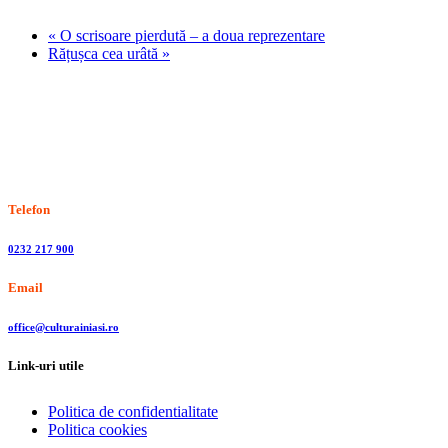
«
O scrisoare pierdută – a doua reprezentare
Rățușca cea urâtă
»
Stiri, informatii culturale, institutii de cultura
Telefon
0232 217 900
Email
office@culturainiasi.ro
Link-uri utile
Politica de confidentialitate
Politica cookies