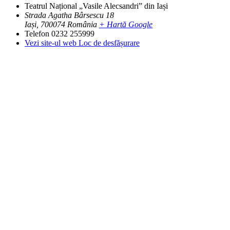
Teatrul Național „Vasile Alecsandri” din Iași
Strada Agatha Bârsescu 18
Iași
,
700074
România
+ Hartă Google
Telefon
0232 255999
Vezi site-ul web Loc de desfășurare