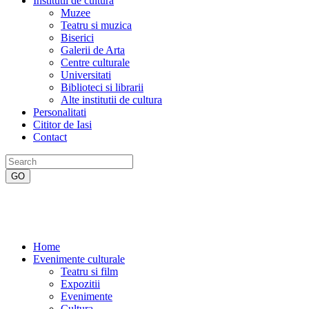
Institutii de cultura
Muzee
Teatru si muzica
Biserici
Galerii de Arta
Centre culturale
Universitati
Biblioteci si librarii
Alte institutii de cultura
Personalitati
Cititor de Iasi
Contact
Home
Evenimente culturale
Teatru si film
Expozitii
Evenimente
Cultura