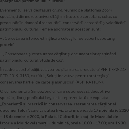
aparţinând patrimoniului cultural”.
Evenimentul se va desfășura
online
, reunind pe platforma Z
oom
specialiști din muzee, universități, institute de cercetare, culte, cu
preocupări în domeniul restaurării–conservării, cercetării și valorificării
patrimoniului cultural. Temele abordate în acest an sunt:
– „Cercetarea istorico-ştiinţifică a colecţiilor pe suport papetar şi
proteic”;
– „Conservarea şi restaurarea cărţilor şi documentelor aparţinând
patrimoniului cultural. Studii de caz”.
În cadrul acestei ediții, va avea loc și lansarea proiectului PN-III-P2-2.1-
PED-2019-3183, cu titlul „Soluţii inovative pentru protecţia şi
conservarea hârtiei de carte şi manuscris” (ASPIRATION).
O componentă a Simpozionului, care se adresează deopotrivă
specialiștilor și publicului larg, este reprezentată de expoziţia
„Experiență și practică în conservarea-restaurarea cărților și
documentelor”
, care va putea fi vizitată în perioada
17 noiembrie 2020
– 18 decembrie 2020, la Palatul Culturii, în spațiile Muzeului de
Istorie a Moldovei (marți – duminică, orele 10.00 – 17.00; ora 16.30,