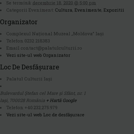
Se termină:
decembrie 18, 2020 @ 5:00 pm
Categorii Eveniment:
Cultura
,
Evenimente
,
Expozitii
Organizator
Complexul Naţional Muzeal „Moldova” Iaşi
Telefon
0232 218383
Email
contact@palatulculturii.ro
Vezi site-ul web Organizator
Loc De Desfășurare
Palatul Culturii Iași
Bulevardul Ștefan cel Mare și Sfânt, nr. 1
Iași
,
700028
România
+ Hartă Google
Telefon
+40.232.275.979
Vezi site-ul web Loc de desfășurare