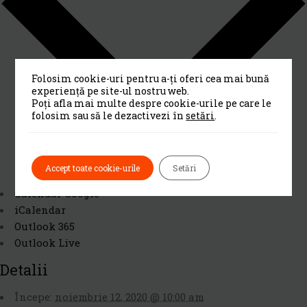
Folosim cookie-uri pentru a-ți oferi cea mai bună
experiență pe site-ul nostru web.
Poți afla mai multe despre cookie-urile pe care le
folosim sau să le dezactivezi în
setări
.
Accept toate cookie-urile
Setări
Calendar Google
iCalendar
Outlook 365
Outlook Live
Detalii
Începe:
noiembrie 12, 2020 @ 10:00 am