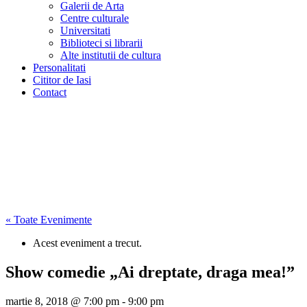
Galerii de Arta
Centre culturale
Universitati
Biblioteci si librarii
Alte institutii de cultura
Personalitati
Cititor de Iasi
Contact
« Toate Evenimente
Acest eveniment a trecut.
Show comedie „Ai dreptate, draga mea!”
martie 8, 2018 @ 7:00 pm
-
9:00 pm