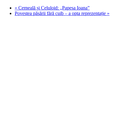
«
Cerneală și Celuloid: „Papesa Ioana”
Povestea păsării fără cuib – a opta reprezentație
»