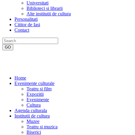
Universitati
Biblioteci si librarii
Alte institutii de cultura
Personalitati
Cititor de Iasi
Contact
Home
Evenimente culturale
Teatru si film
Expozitii
Evenimente
Cultura
Agenda culturala
Institutii de cultura
Muzee
Teatru si muzica
Biserici