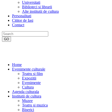
Universitati
Biblioteci si librarii
Alte institutii de cultura
Personalitati
Cititor de Iasi
Contact
Home
Evenimente culturale
Teatru si film
Expozitii
Evenimente
Cultura
Agenda culturala
Institutii de cultura
Muzee
Teatru si muzica
Biserici