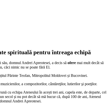
ate spirituală pentru întreaga echipă
lui său, domnul Andrei Apreotesei, a decis să
ofere
mai mult decât să
 căci nimic nu se poate fără El.
ințitul Părinte Teofan, Mitropolitul Moldovei și Bucovinei.
zicienilor, a compozitorilor, cântăreţilor, lutierilor şi poeţilor.
ă cu echipa Ateneului în acești trei ani, capela este, de departe, cel
 un secol și nu pot decât să mă bucur că, după 100 de ani, Ateneul
i, domnul Andrei Apreotesei.