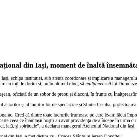
Național din Iași, moment de înaltă însemnăt
 Iași, echipa instituției, sub atenta coordonare și implicare a manageru
are cu toții le dorim și, nu în ultimul rând, să
mulțumească
lui Dumnezeu,
eșean, oficiată de un sobor de preoți și diaconi, în frunte cu Înaltpreasf
torilor și al făuritorilor de spectacole și Sfintei Cecilia, protectoarea mu
te. Cred că dintre toate lucrurile frumoase pe care le-am făcut împreun
arte ceea ce înaintașii noștri au avut providența de a începe în urmă cu
 ci, iată, și spirituale”, a declarat managerul Ateneului Național din Iaș
al din Iași, a fost distins cu „Crucea Sfântului Ierarh Dosoftei”.