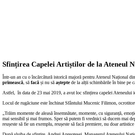
Sfințirea Capelei Artiștilor de la Ateneul 
Într-un an cu o încărcătură istorică majoră pentru Ateneul Național din
primească
, să
facă
și nu să
aștepte
de la alții schimbările în bine pe c
Astfel, în data de 23 mai 2019, a avut loc sfințirea capelei Ateneului i
Locul de rugăciune este închinat Sfântului Mucenic Filimon, ocrotitorul ac
„Trăim momente de aleasă însemnătate, momente, cu siguranță, emoționan
mai sensibil și mai frumos. Sper să putem fi vrednici să ducem mai dep
reușeste să fie un exemplu, reușeste să facă premiere, nu doar artistice
După slujba de sfințire, Andrei Apreotesei, Managerul Ateneului Națion