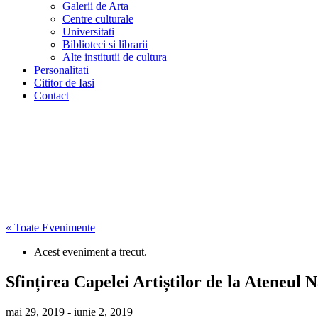
Galerii de Arta
Centre culturale
Universitati
Biblioteci si librarii
Alte institutii de cultura
Personalitati
Cititor de Iasi
Contact
« Toate Evenimente
Acest eveniment a trecut.
Sfințirea Capelei Artiștilor de la Ateneul N
mai 29, 2019
-
iunie 2, 2019