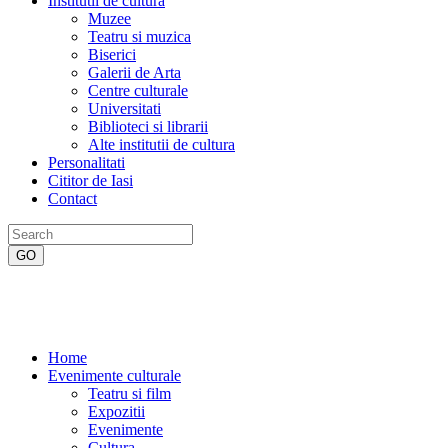
Institutii de cultura
Muzee
Teatru si muzica
Biserici
Galerii de Arta
Centre culturale
Universitati
Biblioteci si librarii
Alte institutii de cultura
Personalitati
Cititor de Iasi
Contact
Home
Evenimente culturale
Teatru si film
Expozitii
Evenimente
Cultura