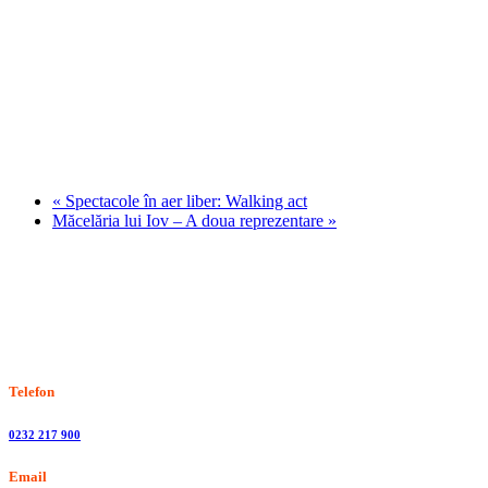
«
Spectacole în aer liber: Walking act
Măcelăria lui Iov – A doua reprezentare
»
Stiri, informatii culturale, institutii de cultura
Telefon
0232 217 900
Email