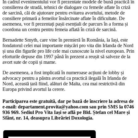
În cadrul evenimentului vor fi prezentate modele de bună practică în
consilierea de stradă, tehnici de dialogare cu femeile aflate în criză
de sarcină, căi de ajutorare pentru evitarea avortului, metode de
consiliere primară a femeilor însărcinate aflate în dificultate. De
asemenea, vor fi prezentați pașii esențiali de parcurs în a forma și
coordona un centru pentru femeia aflată în criză de sarcină.
Bernadette Smyth, care vine în premieră în România, la Iași, este
fondatorul celei mai importante mișcări pro vita din Irlanda de Nord
și una din figurile pro life cele mai cunoscute la nivel european. Prin
eforturile depuse din 1997 până în prezent a reușit să salveze de la
avort sute de copii și mame.
De asemenea, a fost implicată în numeroase acțiuni de lobby și
advocacy pentru a păstra avortul ca practică ilegală în Irlanda de
Nord, această țară fiind, alături de Malta, cea mai restrictivă din
Europa privind avortul la cerere.
Participarea este gratuită, dar pe bază de înscriere la adresa de
e-mail: departament.provita@yahoo.com sau prin SMS la 0746
936 969. Sediul Pro Vita Iași se află pe Bld. Ștefan cel Mare și
Sfânt, nr. 14, deasupra Librăriei Doxologia.