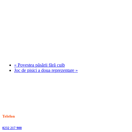
«
Povestea păsării fără cuib
Joc de pisici a doua reprezentare
»
Stiri, informatii culturale, institutii de cultura
Telefon
0232 217 900