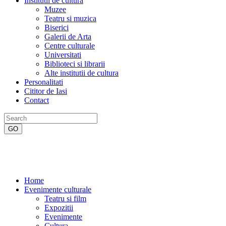
Institutii de cultura
Muzee
Teatru si muzica
Biserici
Galerii de Arta
Centre culturale
Universitati
Biblioteci si librarii
Alte institutii de cultura
Personalitati
Cititor de Iasi
Contact
Home
Evenimente culturale
Teatru si film
Expozitii
Evenimente
Cultura