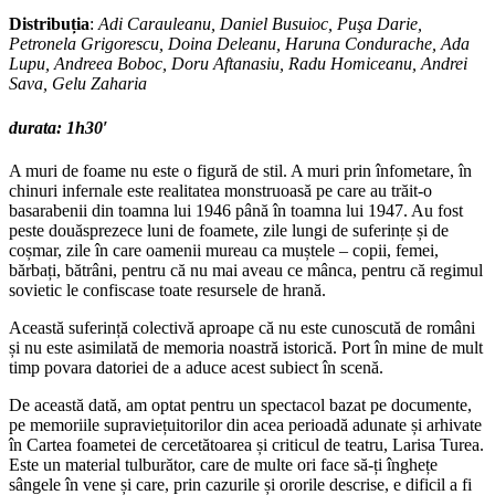
Distribuția
:
Adi Carauleanu, Daniel Busuioc, Puşa Darie,
Petronela Grigorescu, Doina Deleanu, Haruna Condurache, Ada
Lupu, Andreea Boboc, Doru Aftanasiu, Radu Homiceanu, Andrei
Sava, Gelu Zaharia
durata: 1h30′
A muri de foame nu este o figură de stil. A muri prin înfometare, în
chinuri infernale este realitatea monstruoasă pe care au trăit-o
basarabenii din toamna lui 1946 până în toamna lui 1947. Au fost
peste douăsprezece luni de foamete, zile lungi de suferințe și de
coșmar, zile în care oamenii mureau ca muștele – copii, femei,
bărbați, bătrâni, pentru că nu mai aveau ce mânca, pentru că regimul
sovietic le confiscase toate resursele de hrană.
Această suferință colectivă aproape că nu este cunoscută de români
și nu este asimilată de memoria noastră istorică. Port în mine de mult
timp povara datoriei de a aduce acest subiect în scenă.
De această dată, am optat pentru un spectacol bazat pe documente,
pe memoriile supraviețuitorilor din acea perioadă adunate și arhivate
în Cartea foametei de cercetătoarea și criticul de teatru, Larisa Turea.
Este un material tulburător, care de multe ori face să-ți înghețe
sângele în vene și care, prin cazurile și ororile descrise, e dificil a fi