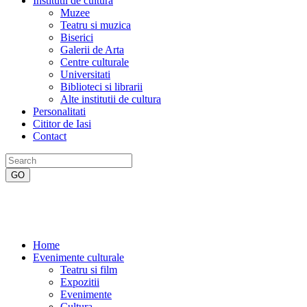
Institutii de cultura
Muzee
Teatru si muzica
Biserici
Galerii de Arta
Centre culturale
Universitati
Biblioteci si librarii
Alte institutii de cultura
Personalitati
Cititor de Iasi
Contact
Home
Evenimente culturale
Teatru si film
Expozitii
Evenimente
Cultura