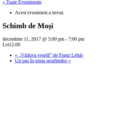
« Toate Evenimente
Acest eveniment a trecut.
Schimb de Moși
decembrie 11, 2017 @ 5:00 pm
-
7:00 pm
Lei12.00
«
„Văduva veselă” de Franz Lehár
Un pas în urma serafimilor
»