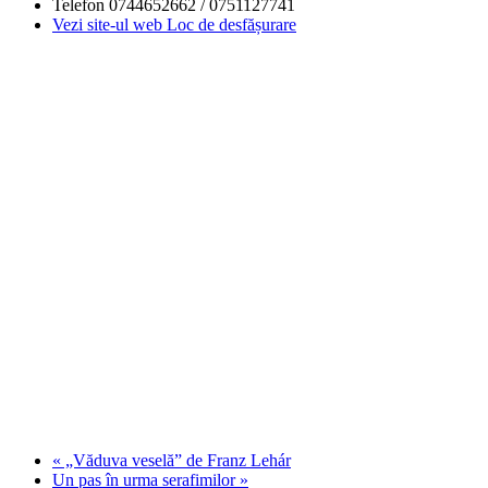
Telefon
0744652662 / 0751127741
Vezi site-ul web Loc de desfășurare
«
„Văduva veselă” de Franz Lehár
Un pas în urma serafimilor
»