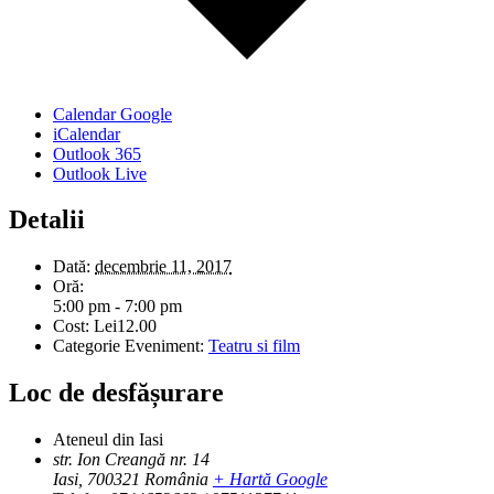
Calendar Google
iCalendar
Outlook 365
Outlook Live
Detalii
Dată:
decembrie 11, 2017
Oră:
5:00 pm - 7:00 pm
Cost:
Lei12.00
Categorie Eveniment:
Teatru si film
Loc de desfășurare
Ateneul din Iasi
str. Ion Creangă nr. 14
Iasi
,
700321
România
+ Hartă Google