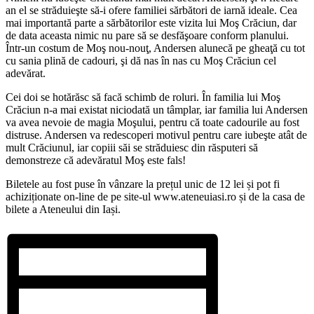
an el se străduieşte să-i ofere familiei sărbători de iarnă ideale. Cea
mai importantă parte a sărbătorilor este vizita lui Moş Crăciun, dar
de data aceasta nimic nu pare să se desfăşoare conform planului.
Într-un costum de Moş nou-nouţ, Andersen alunecă pe gheaţă cu tot
cu sania plină de cadouri, şi dă nas în nas cu Moş Crăciun cel
adevărat.
Cei doi se hotărăsc să facă schimb de roluri. În familia lui Moş
Crăciun n-a mai existat niciodată un tâmplar, iar familia lui Andersen
va avea nevoie de magia Moşului, pentru că toate cadourile au fost
distruse. Andersen va redescoperi motivul pentru care iubeşte atât de
mult Crăciunul, iar copiii săi se străduiesc din răsputeri să
demonstreze că adevăratul Moş este fals!
Biletele au fost puse în vânzare la prețul unic de 12 lei și pot fi
achiziționate on-line de pe site-ul www.ateneuiasi.ro și de la casa de
bilete a Ateneului din Iași.