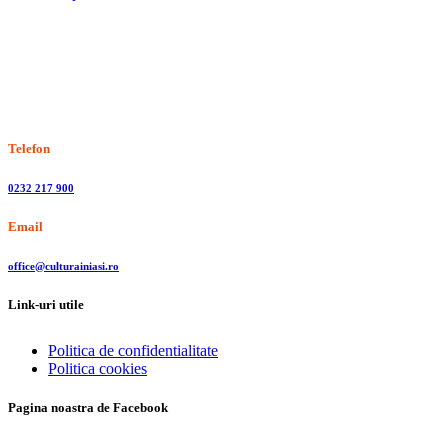
Stiri, informatii culturale, institutii de cultura
Telefon
0232 217 900
Email
office@culturainiasi.ro
Link-uri utile
Politica de confidentialitate
Politica cookies
Pagina noastra de Facebook