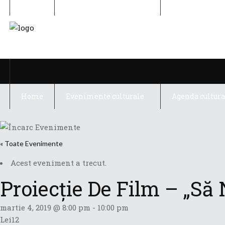
Home
Evenimente culturale
Agenda cultura
Home
Evenimente culturale
Agenda cultura
« Toate Evenimente
Acest eveniment a trecut.
Proiecție De Film – „Să 
martie 4, 2019 @ 8:00 pm
-
10:00 pm
Lei12