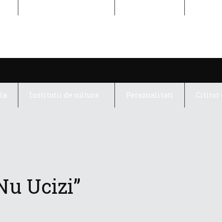
la
Institutii de cultura
Personalitati
Cititor 
la
Institutii de cultura
Personalitati
Cititor 
Nu Ucizi”