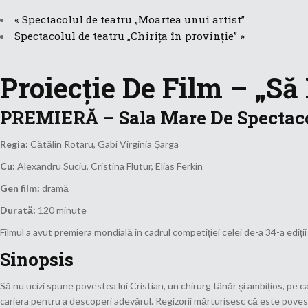
«
Spectacolul de teatru „Moartea unui artist”
Spectacolul de teatru „Chirița în provinție”
»
Proiecție De Film – „Să
PREMIERĂ
–
Sala Mare De Spectaco
Regia:
Cătălin Rotaru, Gabi Virginia Șarga
Cu:
Alexandru Suciu, Cristina Flutur, Elias Ferkin
Gen film:
dramă
Durată:
120 minute
Filmul a avut premiera mondială în cadrul competiției celei de-a 34-a ediții
Sinopsis
Să nu ucizi spune povestea lui Cristian, un chirurg tânăr şi ambițios, pe c
cariera pentru a descoperi adevărul. Regizorii mărturisesc că este povest