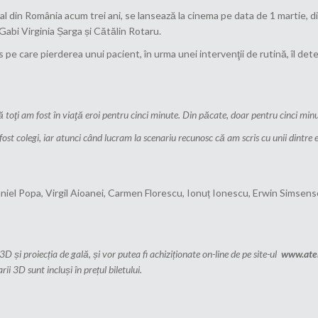
l din România acum trei ani, se lansează la cinema pe data de 1 martie, d
 Gabi Virginia Șarga și Cătălin Rotaru.
s pe care pierderea unui pacient, în urma unei intervenţii de rutină, îl de
ă toţi am fost în viaţă eroi pentru cinci minute. Din păcate, doar pentru cinci min
ost colegi, iar atunci când lucram la scenariu recunosc că am scris cu unii dintre e
, Daniel Popa, Virgil Aioanei, Carmen Florescu, Ionuț Ionescu, Erwin Simse
 3D și proiecția de gală, și vor putea fi achiziționate on-line de pe site-ul
www.aten
ii 3D sunt incluși în prețul biletului.