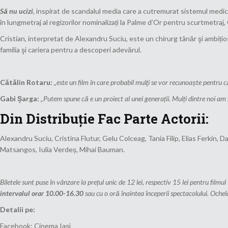
Să nu ucizi
, inspirat de scandalul media care a cutremurat sistemul medica
în lungmetraj al regizorilor nominalizați la Palme d’Or pentru scurtmetraj,
Cristian, interpretat de Alexandru Suciu, este un chirurg tânăr şi ambițio
familia şi cariera pentru a descoperi adevărul.
Cătălin Rotaru:
„este un film în care probabil mulţi se vor recunoaște pentru c
Gabi Șarga:
„Putem spune că e un proiect al unei generații. Mulți dintre noi am f
Din Distribuție Fac Parte Actorii:
Alexandru Suciu, Cristina Flutur, Gelu Colceag, Tania Filip, Elias Ferkin
Matsangos, Iulia Verdeș, Mihai Bauman.
Biletele sunt puse în vânzare la prețul unic de 12 lei, respectiv 15 lei pentru filmul
intervalul orar 10.00-16.30
sau cu o oră înaintea începerii spectacolului. Ochelar
Detalii pe:
Facebook: Cinema Iași