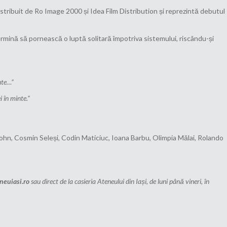
istribuit de Ro Image 2000 și Idea Film Distribution și reprezintă debutul
termină să pornească o luptă solitară împotriva sistemului, riscându-și
ute…”
i în minte.”
nsohn, Cosmin Seleși, Codin Maticiuc, Ioana Barbu, Olimpia Mălai, Rolando
euiasi.ro
sau direct de la casieria Ateneului din Iași, de luni până vineri, în