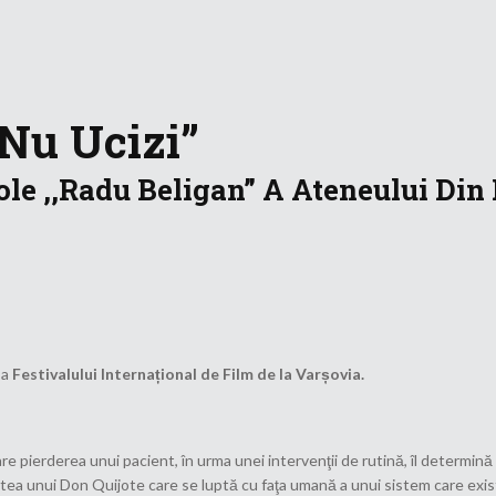
 Nu Ucizi”
le ,,Radu Beligan” A Ateneului Din I
 a
Festivalului Internațional de Film de la Varșovia.
are pierderea unui pacient, în urma unei intervenţii de rutină, îl determină
ea unui Don Quijote care se luptă cu faţa umană a unui sistem care există 